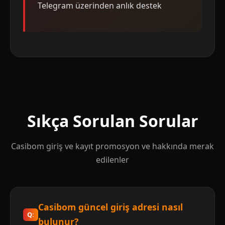
Telegram üzerinden anlık destek
Sıkça Sorulan Sorular
Casibom giriş ve kayıt promosyon ve hakkında merak
edilenler
Casibom güncel giriş adresi nasıl
bulunur?