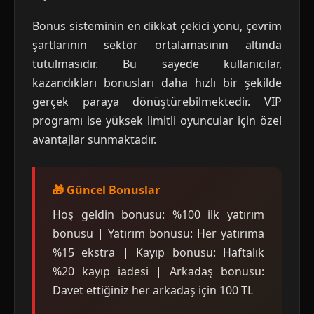
Bonus sisteminin en dikkat çekici yönü, çevrim
şartlarının sektör ortalamasının altında
tutulmasıdır. Bu sayede kullanıcılar,
kazandıkları bonusları daha hızlı bir şekilde
gerçek paraya dönüştürebilmektedir. VIP
programı ise yüksek limitli oyuncular için özel
avantajlar sunmaktadır.
🎁 Güncel Bonuslar
Hoş geldin bonusu: %100 ilk yatırım
bonusu | Yatırım bonusu: Her yatırıma
%15 ekstra | Kayıp bonusu: Haftalık
%20 kayıp iadesi | Arkadaş bonusu:
Davet ettiğiniz her arkadaş için 100 TL