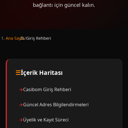
bağlantı için güncel kalın.
Ana Sayfa
/
Giriş Rehberi
İçerik Haritası
Casibom Giriş Rehberi
Güncel Adres Bilgilendirmeleri
Üyelik ve Kayıt Süreci