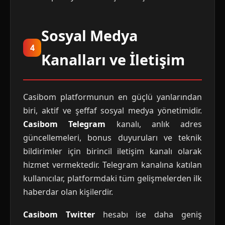
Sosyal Medya
4
Kanalları ve İletişim
Casibom platformunun en güçlü yanlarından
biri, aktif ve şeffaf sosyal medya yönetimidir.
Casibom Telegram
kanalı, anlık adres
güncellemeleri, bonus duyuruları ve teknik
bildirimler için birincil iletişim kanalı olarak
hizmet vermektedir. Telegram kanalına katılan
kullanıcılar, platformdaki tüm gelişmelerden ilk
haberdar olan kişilerdir.
Casibom Twitter
hesabı ise daha geniş