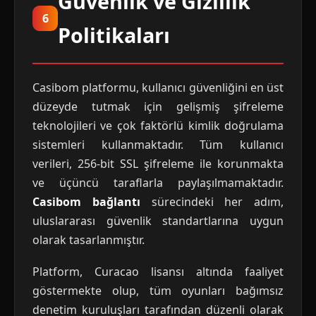
Güvenlik ve Gizlilik
6
Politikaları
Casibom platformu, kullanıcı güvenliğini en üst
düzeyde tutmak için gelişmiş şifreleme
teknolojileri ve çok faktörlü kimlik doğrulama
sistemleri kullanmaktadır. Tüm kullanıcı
verileri, 256-bit SSL şifreleme ile korunmakta
ve üçüncü taraflarla paylaşılmamaktadır.
Casibom bağlantı
sürecindeki her adım,
uluslararası güvenlik standartlarına uygun
olarak tasarlanmıştır.
Platform, Curacao lisansı altında faaliyet
göstermekte olup, tüm oyunları bağımsız
denetim kuruluşları tarafından düzenli olarak