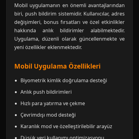
Mobil uygulamanın en önemli avantajlarından
biri, push bildirim sistemidir. Kullanıcılar, adres
değişimleri, bonus fırsatları ve özel etkinlikler
hakkında anlık bildirimler alabilmektedir.
Uygulama, düzenli olarak güncellenmekte ve
yeni özellikler eklenmektedir.
Mobil Uygulama Özellikleri
Biyometrik kimlik doğrulama desteği
Anlık push bildirimleri
Hızlı para yatırma ve çekme
Çevrimdışı mod desteği
Karanlık mod ve özelleştirilebilir arayüz
Düşük veri kullanımı optimizasyonu