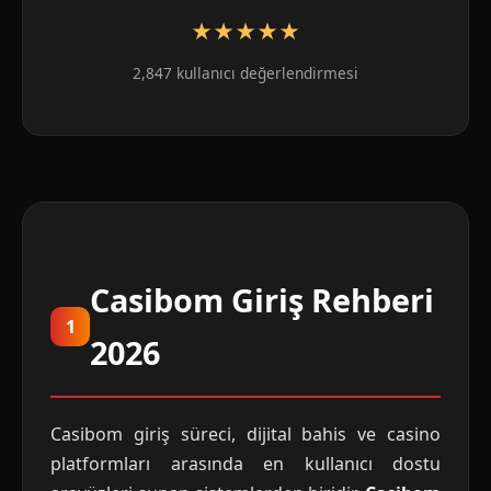
★★★★★
2,847 kullanıcı değerlendirmesi
Casibom Giriş Rehberi
1
2026
Casibom giriş süreci, dijital bahis ve casino
platformları arasında en kullanıcı dostu