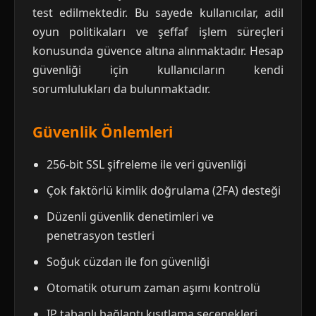
test edilmektedir. Bu sayede kullanıcılar, adil
oyun politikaları ve şeffaf işlem süreçleri
konusunda güvence altına alınmaktadır. Hesap
güvenliği için kullanıcıların kendi
sorumlulukları da bulunmaktadır.
Güvenlik Önlemleri
256-bit SSL şifreleme ile veri güvenliği
Çok faktörlü kimlik doğrulama (2FA) desteği
Düzenli güvenlik denetimleri ve
penetrasyon testleri
Soğuk cüzdan ile fon güvenliği
Otomatik oturum zaman aşımı kontrolü
IP tabanlı bağlantı kısıtlama seçenekleri