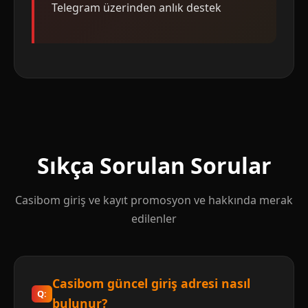
Telegram üzerinden anlık destek
Sıkça Sorulan Sorular
Casibom giriş ve kayıt promosyon ve hakkında merak
edilenler
Casibom güncel giriş adresi nasıl
bulunur?