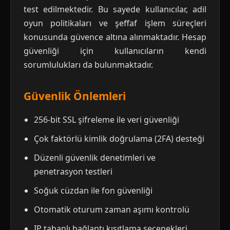
test edilmektedir. Bu sayede kullanıcılar, adil
oyun politikaları ve şeffaf işlem süreçleri
konusunda güvence altına alınmaktadır. Hesap
güvenliği için kullanıcıların kendi
sorumlulukları da bulunmaktadır.
Güvenlik Önlemleri
256-bit SSL şifreleme ile veri güvenliği
Çok faktörlü kimlik doğrulama (2FA) desteği
Düzenli güvenlik denetimleri ve
penetrasyon testleri
Soğuk cüzdan ile fon güvenliği
Otomatik oturum zaman aşımı kontrolü
IP tabanlı bağlantı kısıtlama seçenekleri