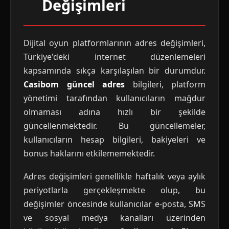
Değişimleri
Dijital oyun platformlarının adres değişimleri,
Türkiye'deki internet düzenlemeleri
kapsamında sıkça karşılaşılan bir durumdur.
Casibom güncel adres
bilgileri, platform
yönetimi tarafından kullanıcıların mağdur
olmaması adına hızlı bir şekilde
güncellenmektedir. Bu güncellemeler,
kullanıcıların hesap bilgileri, bakiyeleri ve
bonus haklarını etkilememektedir.
Adres değişimleri genellikle haftalık veya aylık
periyotlarla gerçekleşmekte olup, bu
değişimler öncesinde kullanıcılar e-posta, SMS
ve sosyal medya kanalları üzerinden