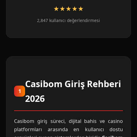
★★★★★
2,847 kullanıcı değerlendirmesi
Casibom Giriş Rehberi
1
2026
Casibom giriş süreci, dijital bahis ve casino
platformları arasında en kullanıcı dostu