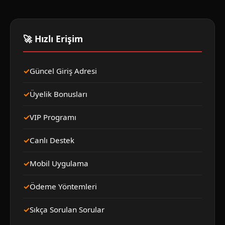
🚀 Hızlı Erişim
Güncel Giriş Adresi
Üyelik Bonusları
VIP Programı
Canlı Destek
Mobil Uygulama
Ödeme Yöntemleri
Sıkça Sorulan Sorular