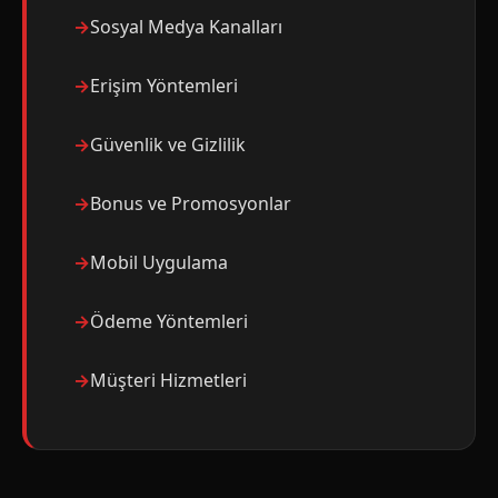
Sosyal Medya Kanalları
Erişim Yöntemleri
Güvenlik ve Gizlilik
Bonus ve Promosyonlar
Mobil Uygulama
Ödeme Yöntemleri
Müşteri Hizmetleri