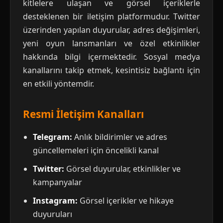
kitlelere ulaşan ve görsel içeriklerle
desteklenen bir iletişim platformudur. Twitter
üzerinden yapılan duyurular, adres değişimleri,
yeni oyun lansmanları ve özel etkinlikler
hakkında bilgi içermektedir. Sosyal medya
kanallarını takip etmek, kesintisiz bağlantı için
en etkili yöntemdir.
Resmi İletişim Kanalları
Telegram:
Anlık bildirimler ve adres
güncellemeleri için öncelikli kanal
Twitter:
Görsel duyurular, etkinlikler ve
kampanyalar
Instagram:
Görsel içerikler ve hikaye
duyuruları