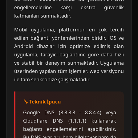
engellemelerine karşı ekstra güvenlik
katmanları sunmaktadır.
Mobil uygulama, platformun en çok tercih
edilen bağlantı yöntemlerinden biridir. iOS ve
Android cihazlar için optimize edilmiş olan
uygulama, tarayıcı bağlantıine göre daha hızlı
ve stabil bir deneyim sunmaktadır. Uygulama
üzerinden yapılan tüm işlemler, web versiyonu
ile tam senkronize çalışmaktadır.
🔧 Teknik İpucu
Google DNS (8.8.8.8 - 8.8.4.4) veya
Cloudflare DNS (1.1.1.1) kullanarak
bağlantı engellemelerini aşabilirsiniz.
Bu DNS ayarları, hem bilgisayar hem de