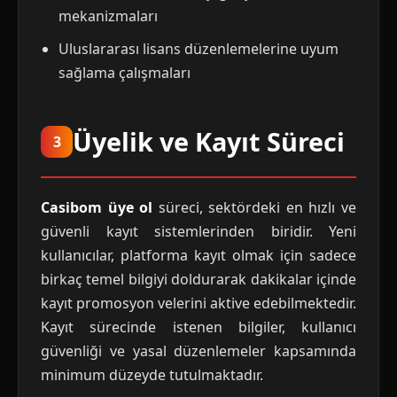
mekanizmaları
Uluslararası lisans düzenlemelerine uyum
sağlama çalışmaları
Üyelik ve Kayıt Süreci
3
Casibom üye ol
süreci, sektördeki en hızlı ve
güvenli kayıt sistemlerinden biridir. Yeni
kullanıcılar, platforma kayıt olmak için sadece
birkaç temel bilgiyi doldurarak dakikalar içinde
kayıt promosyon velerini aktive edebilmektedir.
Kayıt sürecinde istenen bilgiler, kullanıcı
güvenliği ve yasal düzenlemeler kapsamında
minimum düzeyde tutulmaktadır.