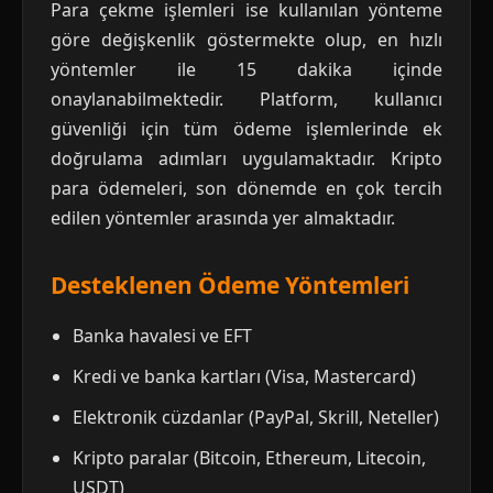
Para çekme işlemleri ise kullanılan yönteme
göre değişkenlik göstermekte olup, en hızlı
yöntemler ile 15 dakika içinde
onaylanabilmektedir. Platform, kullanıcı
güvenliği için tüm ödeme işlemlerinde ek
doğrulama adımları uygulamaktadır. Kripto
para ödemeleri, son dönemde en çok tercih
edilen yöntemler arasında yer almaktadır.
Desteklenen Ödeme Yöntemleri
Banka havalesi ve EFT
Kredi ve banka kartları (Visa, Mastercard)
Elektronik cüzdanlar (PayPal, Skrill, Neteller)
Kripto paralar (Bitcoin, Ethereum, Litecoin,
USDT)