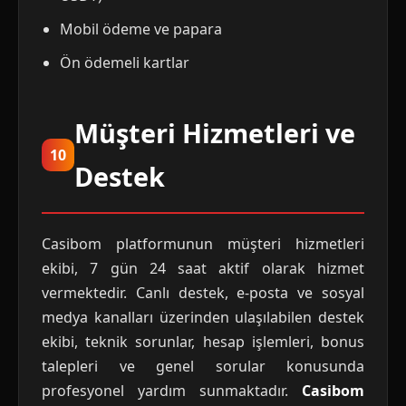
Mobil ödeme ve papara
Ön ödemeli kartlar
Müşteri Hizmetleri ve
10
Destek
Casibom platformunun müşteri hizmetleri
ekibi, 7 gün 24 saat aktif olarak hizmet
vermektedir. Canlı destek, e-posta ve sosyal
medya kanalları üzerinden ulaşılabilen destek
ekibi, teknik sorunlar, hesap işlemleri, bonus
talepleri ve genel sorular konusunda
profesyonel yardım sunmaktadır.
Casibom