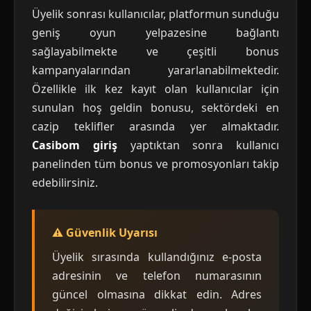
Üyelik sonrası kullanıcılar, platformun sunduğu
geniş oyun yelpazesine bağlantı
sağlayabilmekte ve çeşitli bonus
kampanyalarından yararlanabilmektedir.
Özellikle ilk kez kayıt olan kullanıcılar için
sunulan hoş geldin bonusu, sektördeki en
cazip teklifler arasında yer almaktadır.
Casibom giriş
yaptıktan sonra kullanıcı
panelinden tüm bonus ve promosyonları takip
edebilirsiniz.
⚠️ Güvenlik Uyarısı
Üyelik sırasında kullandığınız e-posta
adresinin ve telefon numarasının
güncel olmasına dikkat edin. Adres