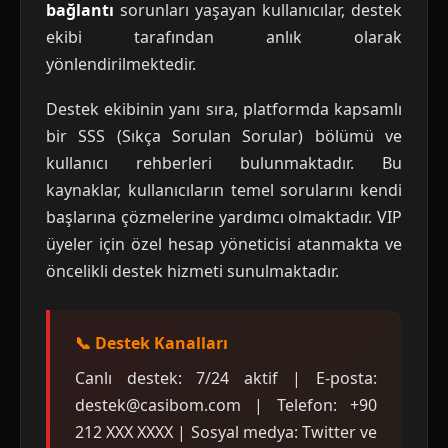
bağlantı
sorunları yaşayan kullanıcılar, destek
ekibi tarafından anlık olarak
yönlendirilmektedir.
Destek ekibinin yanı sıra, platformda kapsamlı
bir SSS (Sıkça Sorulan Sorular) bölümü ve
kullanıcı rehberleri bulunmaktadır. Bu
kaynaklar, kullanıcıların temel sorularını kendi
başlarına çözmelerine yardımcı olmaktadır. VIP
üyeler için özel hesap yöneticisi atanmakta ve
öncelikli destek hizmeti sunulmaktadır.
📞 Destek Kanalları
Canlı destek: 7/24 aktif | E-posta:
destek@casibom.com | Telefon: +90
212 XXX XXXX | Sosyal medya: Twitter ve