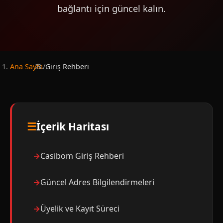
bağlantı için güncel kalın.
Ana Sayfa
/
Giriş Rehberi
İçerik Haritası
Casibom Giriş Rehberi
Güncel Adres Bilgilendirmeleri
Üyelik ve Kayıt Süreci