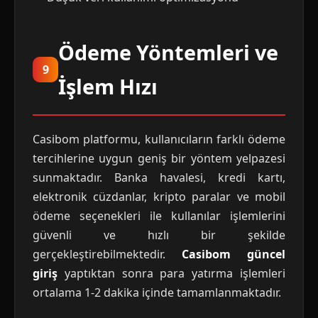
Ödeme Yöntemleri ve
9
İşlem Hızı
Casibom platformu, kullanıcıların farklı ödeme
tercihlerine uygun geniş bir yöntem yelpazesi
sunmaktadır. Banka havalesi, kredi kartı,
elektronik cüzdanlar, kripto paralar ve mobil
ödeme seçenekleri ile kullanılar işlemlerini
güvenli ve hızlı bir şekilde
gerçekleştirebilmektedir.
Casibom güncel
giriş
yaptıktan sonra para yatırma işlemleri
ortalama 1-2 dakika içinde tamamlanmaktadır.