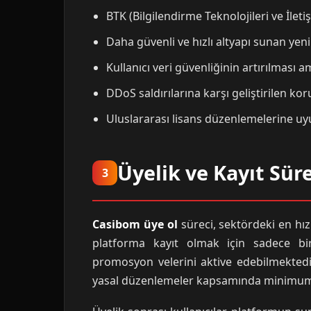
BTK (Bilgilendirme Teknolojileri ve İle
Daha güvenli ve hızlı altyapı sunan yen
Kullanıcı veri güvenliğinin artırılması 
DDoS saldırılarına karşı geliştirilen 
Uluslararası lisans düzenlemelerine u
Üyelik ve Kayıt Sür
3
Casibom üye ol
süreci, sektördeki en hızlı
platforma kayıt olmak için sadece bir
promosyon velerini aktive edebilmektedir.
yasal düzenlemeler kapsamında minimum