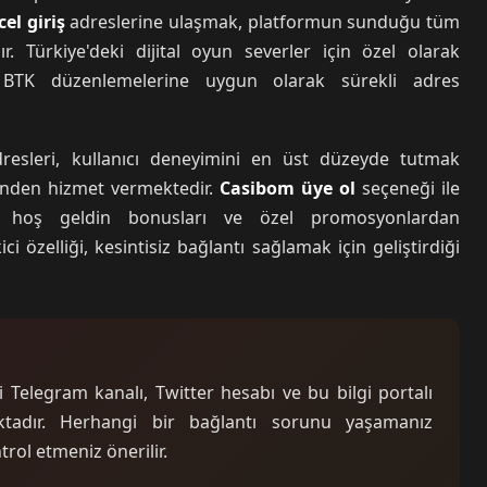
el giriş
adreslerine ulaşmak, platformun sunduğu tüm
r. Türkiye'deki dijital oyun severler için özel olarak
 BTK düzenlemelerine uygun olarak sürekli adres
adresleri, kullanıcı deneyimini en üst düzeyde tutmak
rinden hizmet vermektedir.
Casibom üye ol
seçeneği ile
nda hoş geldin bonusları ve özel promosyonlardan
i özelliği, kesintisiz bağlantı sağlamak için geliştirdiği
 Telegram kanalı, Twitter hesabı ve bu bilgi portalı
ktadır. Herhangi bir bağlantı sorunu yaşamanız
rol etmeniz önerilir.