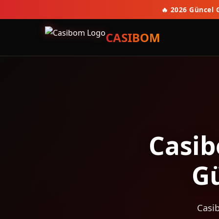
🔥 2026 Güncel G
CASIBOM
Casi
Gü
Casib