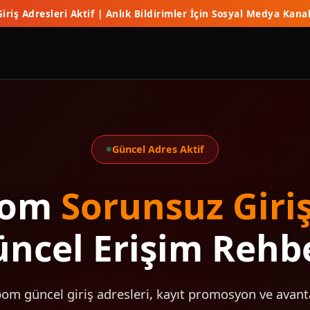
iriş Adresleri Aktif | Anlık Bildirimler İçin Sosyal Medya Kanal
Güncel Adres Aktif
bom
Sorunsuz Giri
ncel Erişim Rehb
om güncel giriş adresleri, kayıt promosyon ve avanta