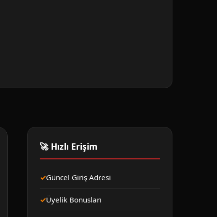
🚀 Hızlı Erişim
Güncel Giriş Adresi
Üyelik Bonusları