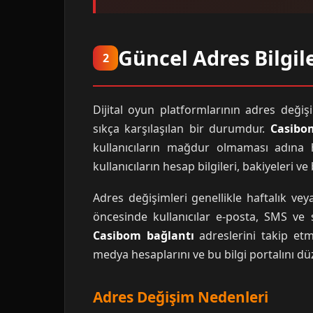
Güncel Adres Bilgil
2
Dijital oyun platformlarının adres değiş
sıkça karşılaşılan bir durumdur.
Casibo
kullanıcıların mağdur olmaması adına h
kullanıcıların hesap bilgileri, bakiyeleri 
Adres değişimleri genellikle haftalık ve
öncesinde kullanıcılar e-posta, SMS ve s
Casibom bağlantı
adreslerini takip et
medya hesaplarını ve bu bilgi portalını düz
Adres Değişim Nedenleri