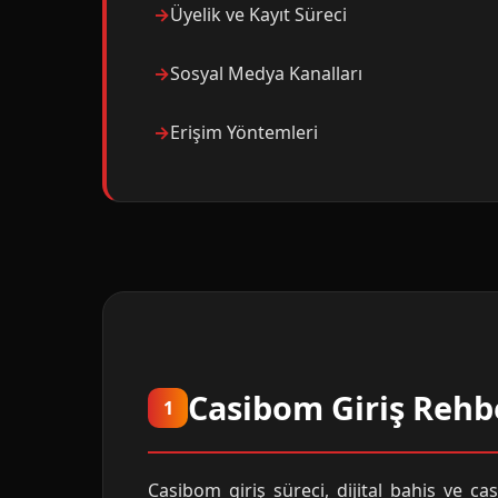
Üyelik ve Kayıt Süreci
Sosyal Medya Kanalları
Erişim Yöntemleri
Casibom Giriş Rehb
1
Casibom giriş süreci, dijital bahis ve ca