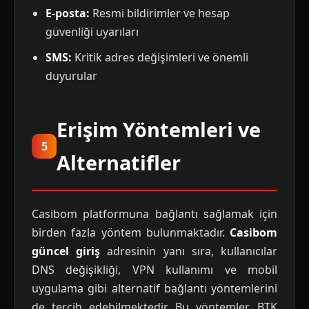
E-posta:
Resmi bildirimler ve hesap
güvenliği uyarıları
SMS:
Kritik adres değişimleri ve önemli
duyurular
Erişim Yöntemleri ve
5
Alternatifler
Casibom platformuna bağlantı sağlamak için
birden fazla yöntem bulunmaktadır.
Casibom
güncel giriş
adresinin yanı sıra, kullanıcılar
DNS değişikliği, VPN kullanımı ve mobil
uygulama gibi alternatif bağlantı yöntemlerini
de tercih edebilmektedir. Bu yöntemler, BTK