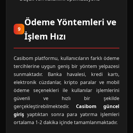
Ödeme Yöntemleri ve
9
İşlem Hızı
Casibom platformu, kullanıcıların farklı ödeme
tercihlerine uygun geniş bir yöntem yelpazesi
sunmaktadır. Banka havalesi, kredi kartı,
elektronik cüzdanlar, kripto paralar ve mobil
ödeme seçenekleri ile kullanılar işlemlerini
güvenli ve hızlı bir şekilde
gerçekleştirebilmektedir.
Casibom güncel
giriş
yaptıktan sonra para yatırma işlemleri
ortalama 1-2 dakika içinde tamamlanmaktadır.