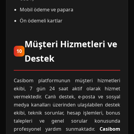
Mobil ödeme ve papara
Ön ödemeli kartlar
Müşteri Hizmetleri ve
10
Destek
Casibom platformunun müşteri hizmetleri
ekibi, 7 gün 24 saat aktif olarak hizmet
vermektedir. Canlı destek, e-posta ve sosyal
medya kanalları üzerinden ulaşılabilen destek
ekibi, teknik sorunlar, hesap işlemleri, bonus
talepleri ve genel sorular konusunda
profesyonel yardım sunmaktadır.
Casibom