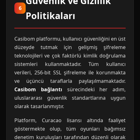
Güvenlik ve Gizlilik
6
Politikaları
Casibom platformu, kullanıcı güvenliğini en üst
düzeyde tutmak için gelişmiş şifreleme
teknolojileri ve çok faktörlü kimlik doğrulama
sistemleri kullanmaktadır. Tüm kullanıcı
verileri, 256-bit SSL şifreleme ile korunmakta
ve üçüncü taraflarla paylaşılmamaktadır.
Casibom bağlantı
sürecindeki her adım,
uluslararası güvenlik standartlarına uygun
olarak tasarlanmıştır.
Platform, Curacao lisansı altında faaliyet
göstermekte olup, tüm oyunları bağımsız
denetim kuruluşları tarafından düzenli olarak