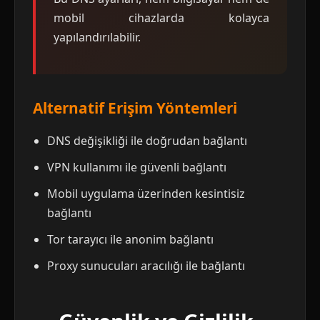
mobil cihazlarda kolayca
yapılandırılabilir.
Alternatif Erişim Yöntemleri
DNS değişikliği ile doğrudan bağlantı
VPN kullanımı ile güvenli bağlantı
Mobil uygulama üzerinden kesintisiz
bağlantı
Tor tarayıcı ile anonim bağlantı
Proxy sunucuları aracılığı ile bağlantı