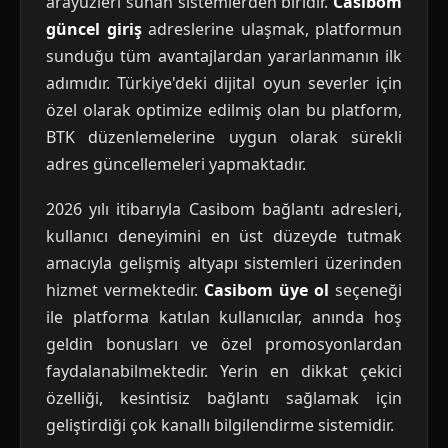
arayüzleri sunan sistemlerden biridir.
Casibom
güncel giriş
adreslerine ulaşmak, platformun
sunduğu tüm avantajlardan yararlanmanın ilk
adımıdır. Türkiye'deki dijital oyun severler için
özel olarak optimize edilmiş olan bu platform,
BTK düzenlemelerine uygun olarak sürekli
adres güncellemeleri yapmaktadır.
2026 yılı itibarıyla Casibom bağlantı adresleri,
kullanıcı deneyimini en üst düzeyde tutmak
amacıyla gelişmiş altyapı sistemleri üzerinden
hizmet vermektedir.
Casibom üye ol
seçeneği
ile platforma katılan kullanıcılar, anında hoş
geldin bonusları ve özel promosyonlardan
faydalanabilmektedir. Yerin en dikkat çekici
özelliği, kesintisiz bağlantı sağlamak için
geliştirdiği çok kanallı bilgilendirme sistemidir.