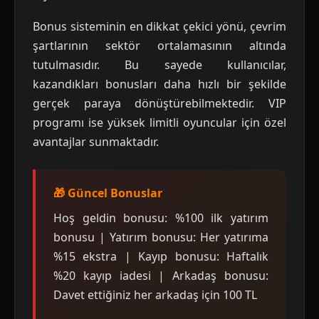
Bonus sisteminin en dikkat çekici yönü, çevrim
şartlarının sektör ortalamasının altında
tutulmasıdır. Bu sayede kullanıcılar,
kazandıkları bonusları daha hızlı bir şekilde
gerçek paraya dönüştürebilmektedir. VIP
programı ise yüksek limitli oyuncular için özel
avantajlar sunmaktadır.
🎁 Güncel Bonuslar
Hoş geldin bonusu: %100 ilk yatırım
bonusu | Yatırım bonusu: Her yatırıma
%15 ekstra | Kayıp bonusu: Haftalık
%20 kayıp iadesi | Arkadaş bonusu:
Davet ettiğiniz her arkadaş için 100 TL