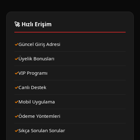
🚀 Hızlı Erişim
Güncel Giriş Adresi
Üyelik Bonusları
VIP Programı
Canlı Destek
Mobil Uygulama
Ödeme Yöntemleri
Sıkça Sorulan Sorular