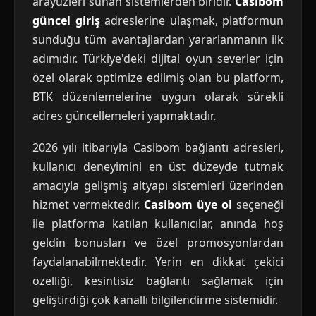
arayüzleri sunan sistemlerden biridir.
Casibom
güncel giriş
adreslerine ulaşmak, platformun
sunduğu tüm avantajlardan yararlanmanın ilk
adımıdır. Türkiye'deki dijital oyun severler için
özel olarak optimize edilmiş olan bu platform,
BTK düzenlemelerine uygun olarak sürekli
adres güncellemeleri yapmaktadır.
2026 yılı itibarıyla Casibom bağlantı adresleri,
kullanıcı deneyimini en üst düzeyde tutmak
amacıyla gelişmiş altyapı sistemleri üzerinden
hizmet vermektedir.
Casibom üye ol
seçeneği
ile platforma katılan kullanıcılar, anında hoş
geldin bonusları ve özel promosyonlardan
faydalanabilmektedir. Yerin en dikkat çekici
özelliği, kesintisiz bağlantı sağlamak için
geliştirdiği çok kanallı bilgilendirme sistemidir.