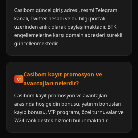
Casibom güncel giriş adresi, resmi Telegram
kanalı, Twitter hesabı ve bu bilgi portalı
üzerinden anlık olarak paylaşılmaktadır. BTK
engellemelerine karşı domain adresleri sürekli
güncellenmektedir.
Casibom kayıt promosyon ve
avantajları nelerdir?
Casibom kayıt promosyon ve avantajları
arasında hoş geldin bonusu, yatırım bonusları,
kayıp bonusu, VIP programı, özel turnuvalar ve
7/24 canlı destek hizmeti bulunmaktadır.