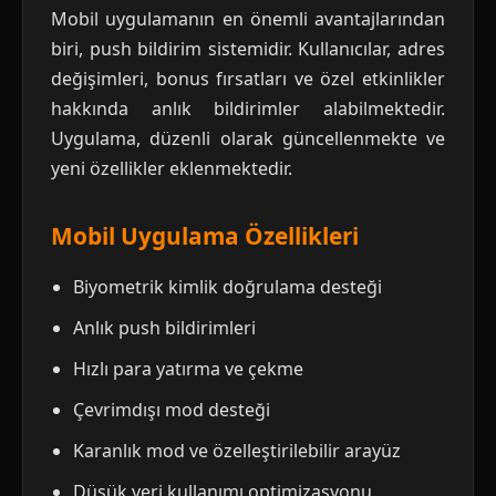
Mobil uygulamanın en önemli avantajlarından
biri, push bildirim sistemidir. Kullanıcılar, adres
değişimleri, bonus fırsatları ve özel etkinlikler
hakkında anlık bildirimler alabilmektedir.
Uygulama, düzenli olarak güncellenmekte ve
yeni özellikler eklenmektedir.
Mobil Uygulama Özellikleri
Biyometrik kimlik doğrulama desteği
Anlık push bildirimleri
Hızlı para yatırma ve çekme
Çevrimdışı mod desteği
Karanlık mod ve özelleştirilebilir arayüz
Düşük veri kullanımı optimizasyonu