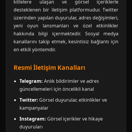
kitlelere ulaşan ve görsel içeriklerle
desteklenen bir iletişim platformudur. Twitter
üzerinden yapılan duyurular, adres değişimleri,
yeni oyun lansmanları ve özel etkinlikler
hakkında bilgi içermektedir. Sosyal medya
kanallarını takip etmek, kesintisiz bağlantı için
en etkili yöntemdir.
Resmi İletişim Kanalları
Telegram:
Anlık bildirimler ve adres
güncellemeleri için öncelikli kanal
Twitter:
Görsel duyurular, etkinlikler ve
kampanyalar
Instagram:
Görsel içerikler ve hikaye
duyuruları