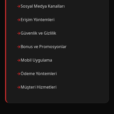
Sosyal Medya Kanalları
Erişim Yöntemleri
Güvenlik ve Gizlilik
Bonus ve Promosyonlar
Mobil Uygulama
Ödeme Yöntemleri
Müşteri Hizmetleri