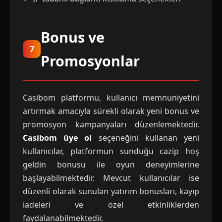
Bonus ve
7
Promosyonlar
Casibom platformu, kullanıcı memnuniyetini
artırmak amacıyla sürekli olarak yeni bonus ve
promosyon kampanyaları düzenlemektedir.
Casibom üye ol
seçeneğini kullanan yeni
kullanıcılar, platformun sunduğu cazip hoş
geldin bonusu ile oyun deneyimlerine
başlayabilmektedir. Mevcut kullanıcılar ise
düzenli olarak sunulan yatırım bonusları, kayıp
iadeleri ve özel etkinliklerden
faydalanabilmektedir.