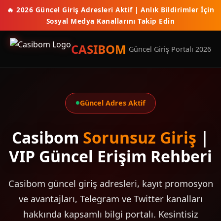
🔥 2026 Güncel Giriş Adresleri Aktif | Anlık Bildirimler İçin
Sosyal Medya Kanallarını Takip Edin
CASIBOM
Güncel Giriş Portalı 2026
Güncel Adres Aktif
Casibom
Sorunsuz Giriş
|
VIP Güncel Erişim Rehberi
Casibom güncel giriş adresleri, kayıt promosyon
ve avantajları, Telegram ve Twitter kanalları
hakkında kapsamlı bilgi portalı. Kesintisiz