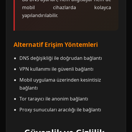
mobil cihazlarda kolayca
yapılandırılabilir.
Alternatif Erişim Yöntemleri
DNS değişikliği ile doğrudan bağlantı
VPN kullanımı ile güvenli bağlantı
Mobil uygulama üzerinden kesintisiz
bağlantı
Tor tarayıcı ile anonim bağlantı
Proxy sunucuları aracılığı ile bağlantı