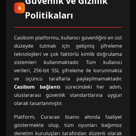
Güvenlik ve Gizlilik
6
Politikaları
Casibom platformu, kullanıcı güvenliğini en üst
düzeyde tutmak için gelişmiş şifreleme
teknolojileri ve çok faktörlü kimlik doğrulama
sistemleri kullanmaktadır. Tüm kullanıcı
verileri, 256-bit SSL şifreleme ile korunmakta
ve üçüncü taraflarla paylaşılmamaktadır.
Casibom bağlantı
sürecindeki her adım,
uluslararası güvenlik standartlarına uygun
olarak tasarlanmıştır.
Platform, Curacao lisansı altında faaliyet
göstermekte olup, tüm oyunları bağımsız
denetim kuruluşları tarafından düzenli olarak