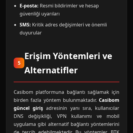
E-posta:
Resmi bildirimler ve hesap
güvenliği uyarıları
SMS:
Kritik adres değişimleri ve önemli
duyurular
Erişim Yöntemleri ve
5
Alternatifler
Casibom platformuna bağlantı sağlamak için
birden fazla yöntem bulunmaktadır.
Casibom
güncel giriş
adresinin yanı sıra, kullanıcılar
DNS değişikliği, VPN kullanımı ve mobil
uygulama gibi alternatif bağlantı yöntemlerini
de tercih edebilmektedir. Bu yöntemler, BTK