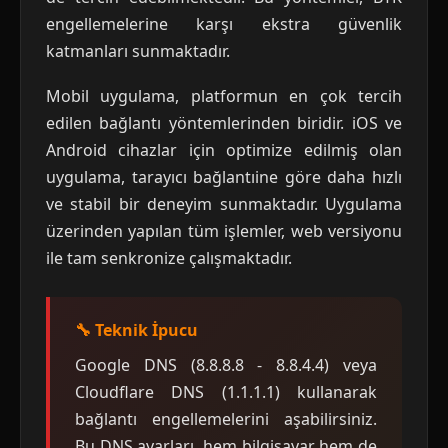
engellemelerine karşı ekstra güvenlik
katmanları sunmaktadır.
Mobil uygulama, platformun en çok tercih
edilen bağlantı yöntemlerinden biridir. iOS ve
Android cihazlar için optimize edilmiş olan
uygulama, tarayıcı bağlantıine göre daha hızlı
ve stabil bir deneyim sunmaktadır. Uygulama
üzerinden yapılan tüm işlemler, web versiyonu
ile tam senkronize çalışmaktadır.
🔧 Teknik İpucu
Google DNS (8.8.8.8 - 8.8.4.4) veya
Cloudflare DNS (1.1.1.1) kullanarak
bağlantı engellemelerini aşabilirsiniz.
Bu DNS ayarları, hem bilgisayar hem de