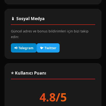
📱 Sosyal Medya
Güncel adres ve bonus bildirimleri için bizi takip
edin:
📢 Telegram
🐦 Twitter
⭐ Kullanıcı Puanı
4.8/5