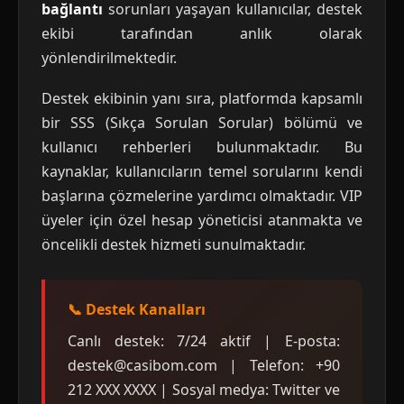
bağlantı
sorunları yaşayan kullanıcılar, destek
ekibi tarafından anlık olarak
yönlendirilmektedir.
Destek ekibinin yanı sıra, platformda kapsamlı
bir SSS (Sıkça Sorulan Sorular) bölümü ve
kullanıcı rehberleri bulunmaktadır. Bu
kaynaklar, kullanıcıların temel sorularını kendi
başlarına çözmelerine yardımcı olmaktadır. VIP
üyeler için özel hesap yöneticisi atanmakta ve
öncelikli destek hizmeti sunulmaktadır.
📞 Destek Kanalları
Canlı destek: 7/24 aktif | E-posta:
destek@casibom.com | Telefon: +90
212 XXX XXXX | Sosyal medya: Twitter ve