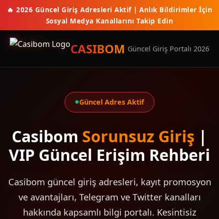
🔥 2026 Güncel Giriş Adresleri Aktif | Anlık Bildirimler İçin
Sosyal Medya Kanallarını Takip Edin
CASIBOM
Güncel Giriş Portalı 2026
Güncel Adres Aktif
Casibom
Sorunsuz Giriş
|
VIP Güncel Erişim Rehberi
Casibom güncel giriş adresleri, kayıt promosyon
ve avantajları, Telegram ve Twitter kanalları
hakkında kapsamlı bilgi portalı. Kesintisiz