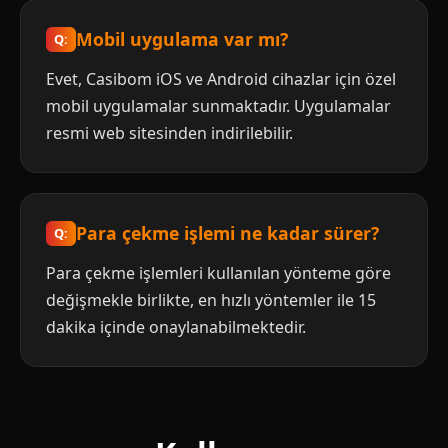
Mobil uygulama var mı?
Evet, Casibom iOS ve Android cihazlar için özel
mobil uygulamalar sunmaktadır. Uygulamalar
resmi web sitesinden indirilebilir.
Para çekme işlemi ne kadar sürer?
Para çekme işlemleri kullanılan yönteme göre
değişmekle birlikte, en hızlı yöntemler ile 15
dakika içinde onaylanabilmektedir.