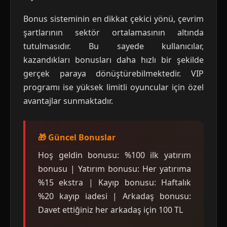
Bonus sisteminin en dikkat çekici yönü, çevrim
şartlarının sektör ortalamasının altında
tutulmasıdır. Bu sayede kullanıcılar,
kazandıkları bonusları daha hızlı bir şekilde
gerçek paraya dönüştürebilmektedir. VIP
programı ise yüksek limitli oyuncular için özel
avantajlar sunmaktadır.
🎁 Güncel Bonuslar
Hoş geldin bonusu: %100 ilk yatırım
bonusu | Yatırım bonusu: Her yatırıma
%15 ekstra | Kayıp bonusu: Haftalık
%20 kayıp iadesi | Arkadaş bonusu:
Davet ettiğiniz her arkadaş için 100 TL