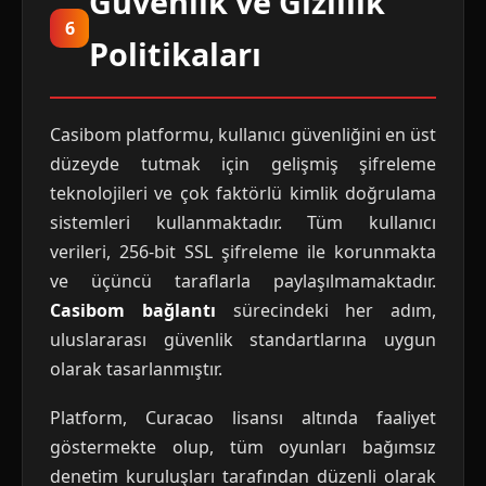
Güvenlik ve Gizlilik
6
Politikaları
Casibom platformu, kullanıcı güvenliğini en üst
düzeyde tutmak için gelişmiş şifreleme
teknolojileri ve çok faktörlü kimlik doğrulama
sistemleri kullanmaktadır. Tüm kullanıcı
verileri, 256-bit SSL şifreleme ile korunmakta
ve üçüncü taraflarla paylaşılmamaktadır.
Casibom bağlantı
sürecindeki her adım,
uluslararası güvenlik standartlarına uygun
olarak tasarlanmıştır.
Platform, Curacao lisansı altında faaliyet
göstermekte olup, tüm oyunları bağımsız
denetim kuruluşları tarafından düzenli olarak