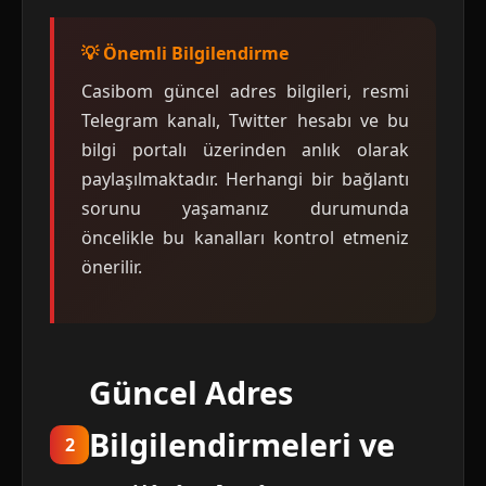
💡 Önemli Bilgilendirme
Casibom güncel adres bilgileri, resmi
Telegram kanalı, Twitter hesabı ve bu
bilgi portalı üzerinden anlık olarak
paylaşılmaktadır. Herhangi bir bağlantı
sorunu yaşamanız durumunda
öncelikle bu kanalları kontrol etmeniz
önerilir.
Güncel Adres
Bilgilendirmeleri ve
2