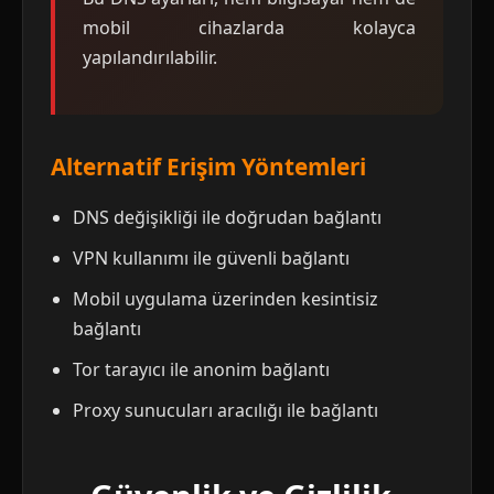
mobil cihazlarda kolayca
yapılandırılabilir.
Alternatif Erişim Yöntemleri
DNS değişikliği ile doğrudan bağlantı
VPN kullanımı ile güvenli bağlantı
Mobil uygulama üzerinden kesintisiz
bağlantı
Tor tarayıcı ile anonim bağlantı
Proxy sunucuları aracılığı ile bağlantı