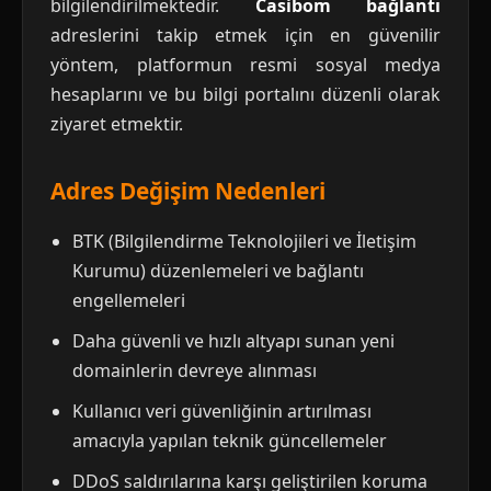
bilgilendirilmektedir.
Casibom bağlantı
adreslerini takip etmek için en güvenilir
yöntem, platformun resmi sosyal medya
hesaplarını ve bu bilgi portalını düzenli olarak
ziyaret etmektir.
Adres Değişim Nedenleri
BTK (Bilgilendirme Teknolojileri ve İletişim
Kurumu) düzenlemeleri ve bağlantı
engellemeleri
Daha güvenli ve hızlı altyapı sunan yeni
domainlerin devreye alınması
Kullanıcı veri güvenliğinin artırılması
amacıyla yapılan teknik güncellemeler
DDoS saldırılarına karşı geliştirilen koruma