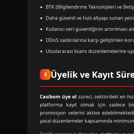
BTK (Bilgilendirme Teknolojileri ve İle
Daha güvenli ve hızlı altyapı sunan yen
Kullanıcı veri güvenliğinin artırılması 
DDoS saldırılarına karşı geliştirilen 
Uluslararası lisans düzenlemelerine u
Üyelik ve Kayıt Sür
3
Casibom üye ol
süreci, sektördeki en hızlı
platforma kayıt olmak için sadece bir
promosyon velerini aktive edebilmektedir.
yasal düzenlemeler kapsamında minimum