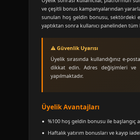
Üyelik sonrası kullanıcılar, platformun 
ve çeşitli bonus kampanyalarından yararlana
sunulan hoş geldin bonusu, sektördeki en
yaptıktan sonra kullanıcı panelinden tüm 
⚠️ Güvenlik Uyarısı
Üyelik sırasında kullandığınız e-pos
dikkat edin. Adres değişimleri ve 
yapılmaktadır.
Üyelik Avantajları
%100 hoş geldin bonusu ile başlangıç a
Haftalık yatırım bonusları ve kayıp iade