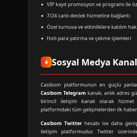
VIP kayıt promosyon ve programı ile öz
7/24 canlı destek hizmetine bağlantı
Özel turnuva ve etkinliklere katılım hak
Hızlı para yatırma ve çekme işlemleri
Sosyal Medya Kanall
4
Casibom platformunun en güçlü yanları
Casibom Telegram
kanalı, anlık adres gü
birincil iletişim kanalı olarak hizmet
platformdaki tüm gelişmelerden ilk haberda
Casibom Twitter
hesabı ise daha geniş 
iletişim platformudur. Twitter üzerin