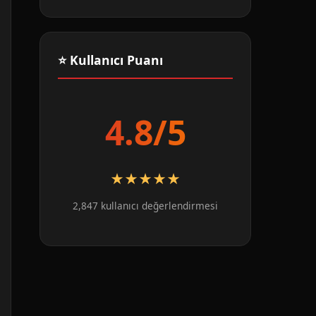
⭐ Kullanıcı Puanı
4.8/5
★★★★★
2,847 kullanıcı değerlendirmesi