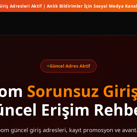
iriş Adresleri Aktif | Anlık Bildirimler İçin Sosyal Medya Kanal
Güncel Adres Aktif
bom
Sorunsuz Giri
ncel Erişim Rehb
om güncel giriş adresleri, kayıt promosyon ve avanta