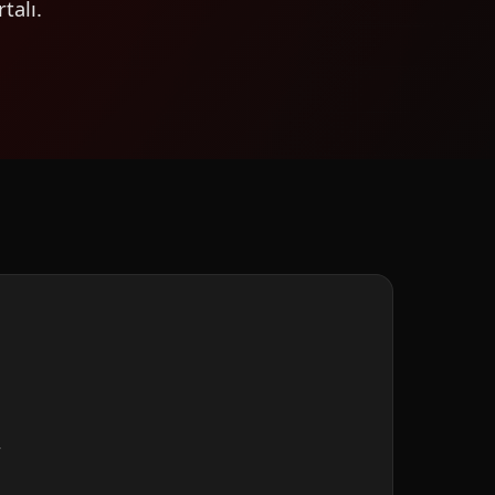
talı.
r