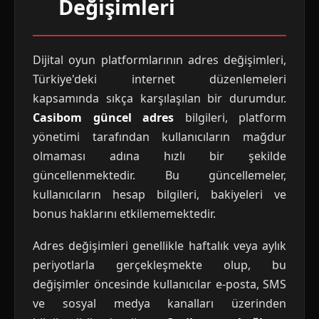
Değişimleri
Dijital oyun platformlarının adres değişimleri,
Türkiye'deki internet düzenlemeleri
kapsamında sıkça karşılaşılan bir durumdur.
Casibom güncel adres
bilgileri, platform
yönetimi tarafından kullanıcıların mağdur
olmaması adına hızlı bir şekilde
güncellenmektedir. Bu güncellemeler,
kullanıcıların hesap bilgileri, bakiyeleri ve
bonus haklarını etkilememektedir.
Adres değişimleri genellikle haftalık veya aylık
periyotlarla gerçekleşmekte olup, bu
değişimler öncesinde kullanıcılar e-posta, SMS
ve sosyal medya kanalları üzerinden