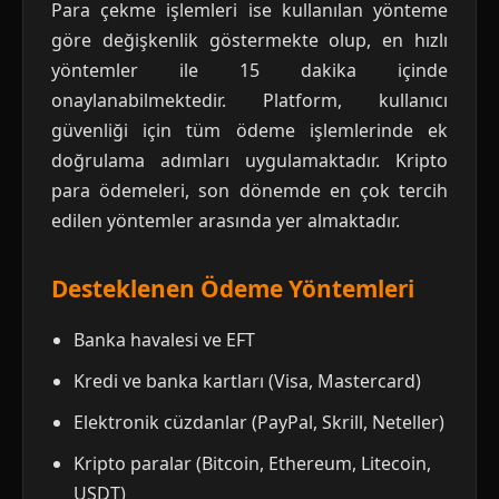
Para çekme işlemleri ise kullanılan yönteme
göre değişkenlik göstermekte olup, en hızlı
yöntemler ile 15 dakika içinde
onaylanabilmektedir. Platform, kullanıcı
güvenliği için tüm ödeme işlemlerinde ek
doğrulama adımları uygulamaktadır. Kripto
para ödemeleri, son dönemde en çok tercih
edilen yöntemler arasında yer almaktadır.
Desteklenen Ödeme Yöntemleri
Banka havalesi ve EFT
Kredi ve banka kartları (Visa, Mastercard)
Elektronik cüzdanlar (PayPal, Skrill, Neteller)
Kripto paralar (Bitcoin, Ethereum, Litecoin,
USDT)