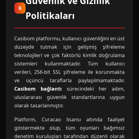
Güvenlik ve Gizlilik
6
Politikaları
Casibom platformu, kullanıcı güvenliğini en üst
düzeyde tutmak için gelişmiş şifreleme
teknolojileri ve çok faktörlü kimlik doğrulama
sistemleri kullanmaktadır. Tüm kullanıcı
verileri, 256-bit SSL şifreleme ile korunmakta
ve üçüncü taraflarla paylaşılmamaktadır.
Casibom bağlantı
sürecindeki her adım,
uluslararası güvenlik standartlarına uygun
olarak tasarlanmıştır.
Platform, Curacao lisansı altında faaliyet
göstermekte olup, tüm oyunları bağımsız
denetim kuruluşları tarafından düzenli olarak