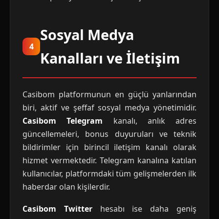
Sosyal Medya
4
Kanalları ve İletişim
Casibom platformunun en güçlü yanlarından
biri, aktif ve şeffaf sosyal medya yönetimidir.
Casibom Telegram
kanalı, anlık adres
güncellemeleri, bonus duyuruları ve teknik
bildirimler için birincil iletişim kanalı olarak
hizmet vermektedir. Telegram kanalına katılan
kullanıcılar, platformdaki tüm gelişmelerden ilk
haberdar olan kişilerdir.
Casibom Twitter
hesabı ise daha geniş