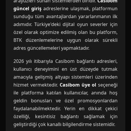
arayüzleri sunan sistemlerden biridir.
Casibom
güncel giriş
adreslerine ulaşmak, platformun
sunduğu tüm avantajlardan yararlanmanın ilk
adımıdır. Türkiye'deki dijital oyun severler için
özel olarak optimize edilmiş olan bu platform,
BTK düzenlemelerine uygun olarak sürekli
adres güncellemeleri yapmaktadır.
2026 yılı itibarıyla Casibom bağlantı adresleri,
kullanıcı deneyimini en üst düzeyde tutmak
amacıyla gelişmiş altyapı sistemleri üzerinden
hizmet vermektedir.
Casibom üye ol
seçeneği
ile platforma katılan kullanıcılar, anında hoş
geldin bonusları ve özel promosyonlardan
faydalanabilmektedir. Yerin en dikkat çekici
özelliği, kesintisiz bağlantı sağlamak için
geliştirdiği çok kanallı bilgilendirme sistemidir.