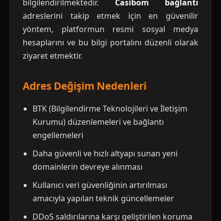
bilgilendirilmektedir.
Casibom bağlantı
adreslerini takip etmek için en güvenilir
yöntem, platformun resmi sosyal medya
hesaplarını ve bu bilgi portalını düzenli olarak
ziyaret etmektir.
Adres Değişim Nedenleri
BTK (Bilgilendirme Teknolojileri ve İletişim
Kurumu) düzenlemeleri ve bağlantı
engellemeleri
Daha güvenli ve hızlı altyapı sunan yeni
domainlerin devreye alınması
Kullanıcı veri güvenliğinin artırılması
amacıyla yapılan teknik güncellemeler
DDoS saldırılarına karşı geliştirilen koruma