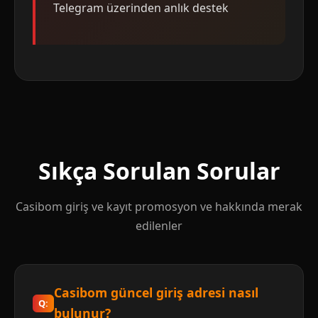
Telegram üzerinden anlık destek
Sıkça Sorulan Sorular
Casibom giriş ve kayıt promosyon ve hakkında merak
edilenler
Casibom güncel giriş adresi nasıl
bulunur?