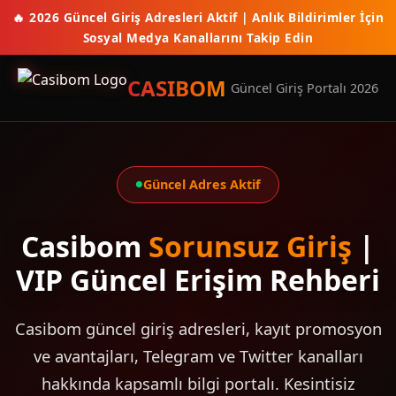
🔥 2026 Güncel Giriş Adresleri Aktif | Anlık Bildirimler İçin
Sosyal Medya Kanallarını Takip Edin
CASIBOM
Güncel Giriş Portalı 2026
Güncel Adres Aktif
Casibom
Sorunsuz Giriş
|
VIP Güncel Erişim Rehberi
Casibom güncel giriş adresleri, kayıt promosyon
ve avantajları, Telegram ve Twitter kanalları
hakkında kapsamlı bilgi portalı. Kesintisiz