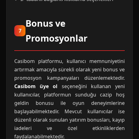
Bonus ve
7
Promosyonlar
Casibom platformu, kullanıcı memnuniyetini
artırmak amacıyla sürekli olarak yeni bonus ve
promosyon kampanyaları düzenlemektedir.
Casibom üye ol
seçeneğini kullanan yeni
kullanıcılar, platformun sunduğu cazip hoş
geldin bonusu ile oyun deneyimlerine
başlayabilmektedir. Mevcut kullanıcılar ise
düzenli olarak sunulan yatırım bonusları, kayıp
iadeleri ve özel etkinliklerden
faydalanabilmektedir.