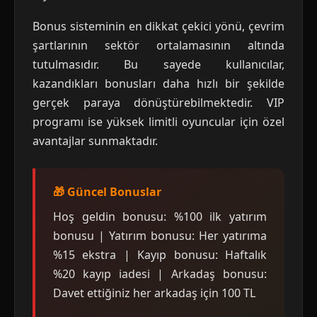
Bonus sisteminin en dikkat çekici yönü, çevrim
şartlarının sektör ortalamasının altında
tutulmasıdır. Bu sayede kullanıcılar,
kazandıkları bonusları daha hızlı bir şekilde
gerçek paraya dönüştürebilmektedir. VIP
programı ise yüksek limitli oyuncular için özel
avantajlar sunmaktadır.
🎁 Güncel Bonuslar
Hoş geldin bonusu: %100 ilk yatırım
bonusu | Yatırım bonusu: Her yatırıma
%15 ekstra | Kayıp bonusu: Haftalık
%20 kayıp iadesi | Arkadaş bonusu:
Davet ettiğiniz her arkadaş için 100 TL