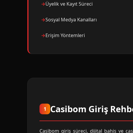
Üyelik ve Kayıt Süreci
Sosyal Medya Kanalları
Erişim Yöntemleri
Casibom Giriş Rehb
1
Casibom giriş süreci, dijital bahis ve ca