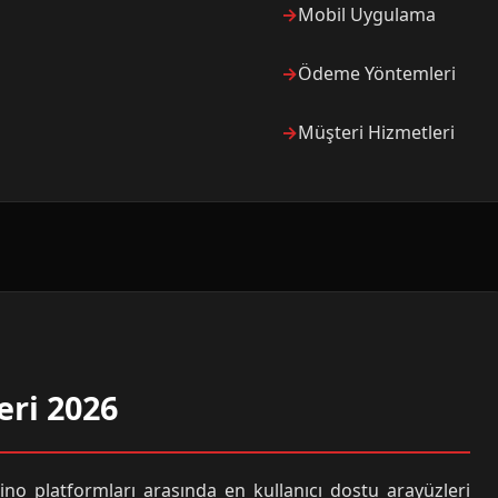
Mobil Uygulama
Ödeme Yöntemleri
Müşteri Hizmetleri
eri 2026
sino platformları arasında en kullanıcı dostu arayüzleri