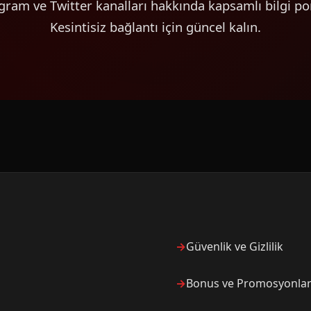
gram ve Twitter kanalları hakkında kapsamlı bilgi por
Kesintisiz bağlantı için güncel kalın.
Güvenlik ve Gizlilik
Bonus ve Promosyonla