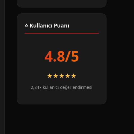
⭐ Kullanıcı Puanı
4.8/5
★★★★★
2,847 kullanıcı değerlendirmesi