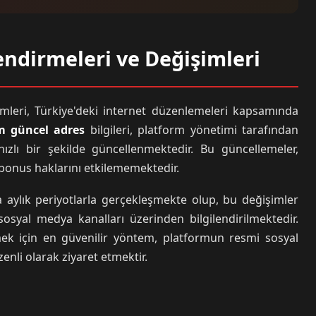
endirmeleri ve Değişimleri
imleri, Türkiye'deki internet düzenlemeleri kapsamında
m güncel adres
bilgileri, platform yönetimi tarafından
ızlı bir şekilde güncellenmektedir. Bu güncellemeler,
ve bonus haklarını etkilememektedir.
ya aylık periyotlarla gerçekleşmekte olup, bu değişimler
osyal medya kanalları üzerinden bilgilendirilmektedir.
mek için en güvenilir yöntem, platformun resmi sosyal
enli olarak ziyaret etmektir.