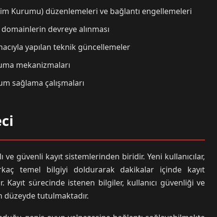
tişim Kurumu) düzenlemeleri ve bağlantı engellemeleri
i domainlerin devreye alınması
amacıyla yapılan teknik güncellemeler
koruma mekanizmaları
yum sağlama çalışmaları
eci
 ve güvenli kayıt sistemlerinden biridir. Yeni kullanıcılar,
kaç temel bilgiyi doldurarak dakikalar içinde kayıt
 Kayıt sürecinde istenen bilgiler, kullanıcı güvenliği ve
 düzeyde tutulmaktadır.