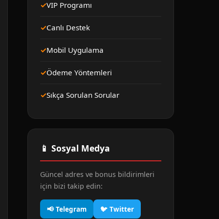
VIP Programı
Canlı Destek
Mobil Uygulama
Ödeme Yöntemleri
Sıkça Sorulan Sorular
📱 Sosyal Medya
Güncel adres ve bonus bildirimleri
için bizi takip edin:
📢 Telegram
🐦 Twitter