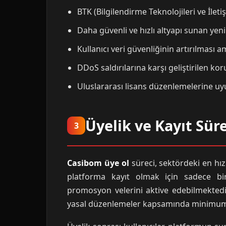
BTK (Bilgilendirme Teknolojileri ve İle
Daha güvenli ve hızlı altyapı sunan yen
Kullanıcı veri güvenliğinin artırılması 
DDoS saldırılarına karşı geliştirilen 
Uluslararası lisans düzenlemelerine u
Üyelik ve Kayıt Sür
3
Casibom üye ol
süreci, sektördeki en hızlı
platforma kayıt olmak için sadece bir
promosyon velerini aktive edebilmektedir.
yasal düzenlemeler kapsamında minimum