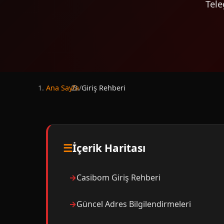
Tele
Ana Sayfa
/
Giriş Rehberi
İçerik Haritası
Casibom Giriş Rehberi
Güncel Adres Bilgilendirmeleri