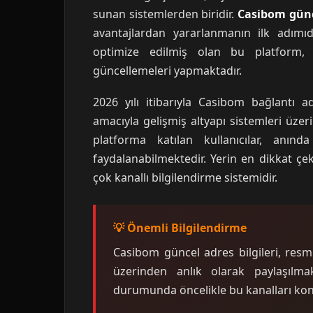
sunan sistemlerden biridir.
Casibom günc
avantajlardan yararlanmanın ilk adımıdı
optimize edilmiş olan bu platform,
güncellemeleri yapmaktadır.
2026 yılı itibarıyla Casibom bağlantı 
amacıyla gelişmiş altyapı sistemleri üze
platforma katılan kullanıcılar, anı
faydalanabilmektedir. Yerin en dikkat çekic
çok kanallı bilgilendirme sistemidir.
💡 Önemli Bilgilendirme
Casibom güncel adres bilgileri, resmi
üzerinden anlık olarak paylaşılma
durumunda öncelikle bu kanalları kont