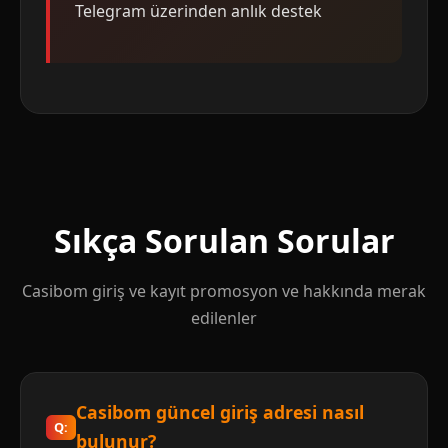
Telegram üzerinden anlık destek
Sıkça Sorulan Sorular
Casibom giriş ve kayıt promosyon ve hakkında merak
edilenler
Casibom güncel giriş adresi nasıl
bulunur?