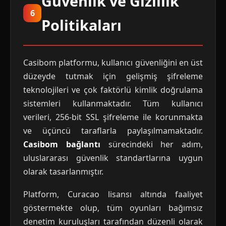
Güvenlik ve Gizlilik
6
Politikaları
Casibom platformu, kullanıcı güvenliğini en üst
düzeyde tutmak için gelişmiş şifreleme
teknolojileri ve çok faktörlü kimlik doğrulama
sistemleri kullanmaktadır. Tüm kullanıcı
verileri, 256-bit SSL şifreleme ile korunmakta
ve üçüncü taraflarla paylaşılmamaktadır.
Casibom bağlantı
sürecindeki her adım,
uluslararası güvenlik standartlarına uygun
olarak tasarlanmıştır.
Platform, Curacao lisansı altında faaliyet
göstermekte olup, tüm oyunları bağımsız
denetim kuruluşları tarafından düzenli olarak