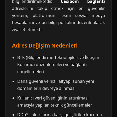
bilgilendirilmektedir.
Casibom bağlantı
adreslerini takip etmek için en güvenilir
yöntem, platformun resmi sosyal medya
hesaplarını ve bu bilgi portalını düzenli olarak
ziyaret etmektir.
Adres Değişim Nedenleri
BTK (Bilgilendirme Teknolojileri ve İletişim
Kurumu) düzenlemeleri ve bağlantı
engellemeleri
Daha güvenli ve hızlı altyapı sunan yeni
domainlerin devreye alınması
Kullanıcı veri güvenliğinin artırılması
amacıyla yapılan teknik güncellemeler
DDoS saldırılarına karşı geliştirilen koruma