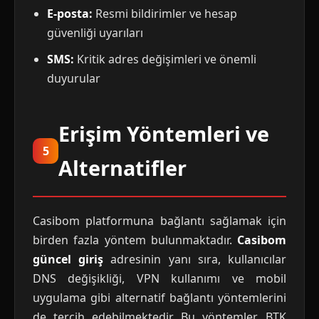
E-posta:
Resmi bildirimler ve hesap
güvenliği uyarıları
SMS:
Kritik adres değişimleri ve önemli
duyurular
Erişim Yöntemleri ve
5
Alternatifler
Casibom platformuna bağlantı sağlamak için
birden fazla yöntem bulunmaktadır.
Casibom
güncel giriş
adresinin yanı sıra, kullanıcılar
DNS değişikliği, VPN kullanımı ve mobil
uygulama gibi alternatif bağlantı yöntemlerini
de tercih edebilmektedir. Bu yöntemler, BTK