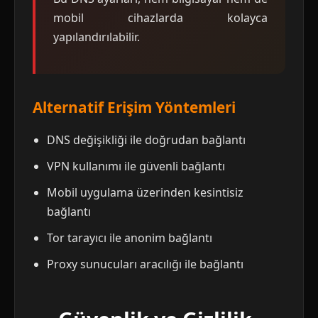
mobil cihazlarda kolayca
yapılandırılabilir.
Alternatif Erişim Yöntemleri
DNS değişikliği ile doğrudan bağlantı
VPN kullanımı ile güvenli bağlantı
Mobil uygulama üzerinden kesintisiz
bağlantı
Tor tarayıcı ile anonim bağlantı
Proxy sunucuları aracılığı ile bağlantı