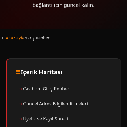
bağlantı için güncel kalın.
Ana Sayfa
/
Giriş Rehberi
İçerik Haritası
Casibom Giriş Rehberi
Güncel Adres Bilgilendirmeleri
Üyelik ve Kayıt Süreci