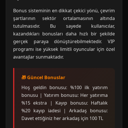
Bonus sisteminin en dikkat çekici yönü, çevrim
şartlarının sektör ortalamasının altında
tutulmasıdır. Bu sayede kullanıcılar,
kazandıkları bonusları daha hızlı bir şekilde
gerçek paraya dönüştürebilmektedir. VIP
programı ise yüksek limitli oyuncular için özel
avantajlar sunmaktadır.
🎁 Güncel Bonuslar
Hoş geldin bonusu: %100 ilk yatırım
bonusu | Yatırım bonusu: Her yatırıma
%15 ekstra | Kayıp bonusu: Haftalık
%20 kayıp iadesi | Arkadaş bonusu:
Davet ettiğiniz her arkadaş için 100 TL