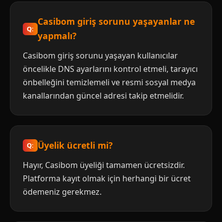
Casibom giriş sorunu yaşayanlar ne
yapmalı?
Casibom giriş sorunu yaşayan kullanıcılar
öncelikle DNS ayarlarını kontrol etmeli, tarayıcı
önbelleğini temizlemeli ve resmi sosyal medya
kanallarından güncel adresi takip etmelidir.
Üyelik ücretli mi?
Hayır, Casibom üyeliği tamamen ücretsizdir.
Platforma kayıt olmak için herhangi bir ücret
ödemeniz gerekmez.