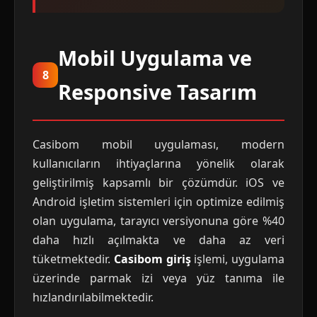
Mobil Uygulama ve
8
Responsive Tasarım
Casibom mobil uygulaması, modern
kullanıcıların ihtiyaçlarına yönelik olarak
geliştirilmiş kapsamlı bir çözümdür. iOS ve
Android işletim sistemleri için optimize edilmiş
olan uygulama, tarayıcı versiyonuna göre %40
daha hızlı açılmakta ve daha az veri
tüketmektedir.
Casibom giriş
işlemi, uygulama
üzerinde parmak izi veya yüz tanıma ile
hızlandırılabilmektedir.