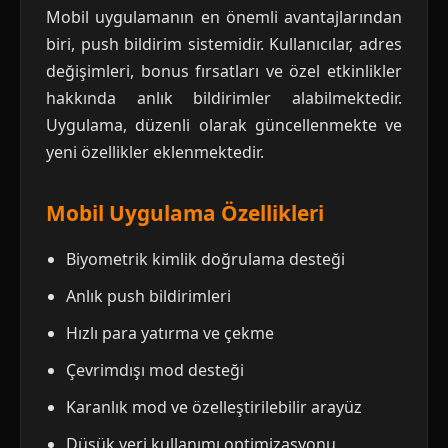
Mobil uygulamanın en önemli avantajlarından
biri, push bildirim sistemidir. Kullanıcılar, adres
değişimleri, bonus fırsatları ve özel etkinlikler
hakkında anlık bildirimler alabilmektedir.
Uygulama, düzenli olarak güncellenmekte ve
yeni özellikler eklenmektedir.
Mobil Uygulama Özellikleri
Biyometrik kimlik doğrulama desteği
Anlık push bildirimleri
Hızlı para yatırma ve çekme
Çevrimdışı mod desteği
Karanlık mod ve özelleştirilebilir arayüz
Düşük veri kullanımı optimizasyonu