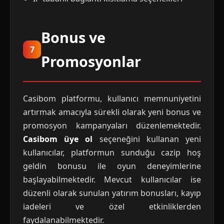
Bonus ve
7
Promosyonlar
Casibom platformu, kullanıcı memnuniyetini
artırmak amacıyla sürekli olarak yeni bonus ve
promosyon kampanyaları düzenlemektedir.
Casibom üye ol
seçeneğini kullanan yeni
kullanıcılar, platformun sunduğu cazip hoş
geldin bonusu ile oyun deneyimlerine
başlayabilmektedir. Mevcut kullanıcılar ise
düzenli olarak sunulan yatırım bonusları, kayıp
iadeleri ve özel etkinliklerden
faydalanabilmektedir.