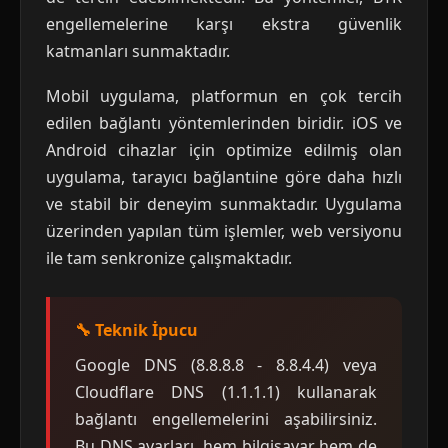
engellemelerine karşı ekstra güvenlik
katmanları sunmaktadır.
Mobil uygulama, platformun en çok tercih
edilen bağlantı yöntemlerinden biridir. iOS ve
Android cihazlar için optimize edilmiş olan
uygulama, tarayıcı bağlantıine göre daha hızlı
ve stabil bir deneyim sunmaktadır. Uygulama
üzerinden yapılan tüm işlemler, web versiyonu
ile tam senkronize çalışmaktadır.
🔧 Teknik İpucu
Google DNS (8.8.8.8 - 8.8.4.4) veya
Cloudflare DNS (1.1.1.1) kullanarak
bağlantı engellemelerini aşabilirsiniz.
Bu DNS ayarları, hem bilgisayar hem de