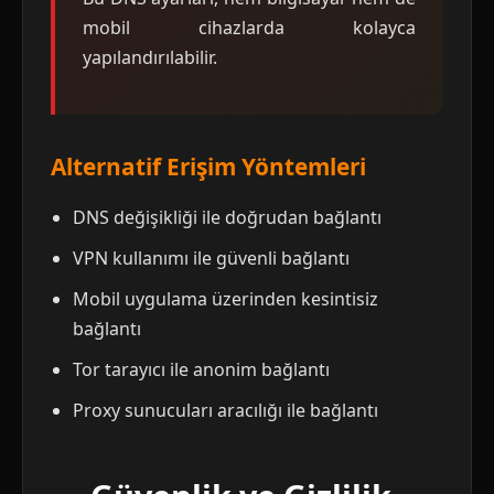
mobil cihazlarda kolayca
yapılandırılabilir.
Alternatif Erişim Yöntemleri
DNS değişikliği ile doğrudan bağlantı
VPN kullanımı ile güvenli bağlantı
Mobil uygulama üzerinden kesintisiz
bağlantı
Tor tarayıcı ile anonim bağlantı
Proxy sunucuları aracılığı ile bağlantı