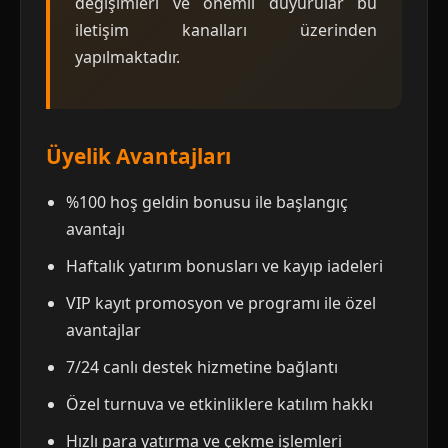
değişimleri ve önemli duyurular bu
iletişim kanalları üzerinden
yapılmaktadır.
Üyelik Avantajları
%100 hoş geldin bonusu ile başlangıç
avantajı
Haftalık yatırım bonusları ve kayıp iadeleri
VIP kayıt promosyon ve programı ile özel
avantajlar
7/24 canlı destek hizmetine bağlantı
Özel turnuva ve etkinliklere katılım hakkı
Hızlı para yatırma ve çekme işlemleri