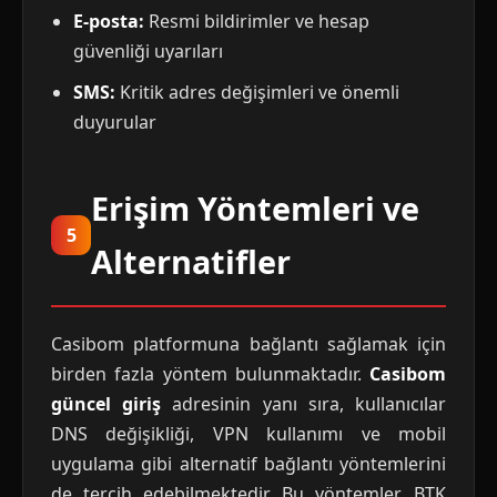
E-posta:
Resmi bildirimler ve hesap
güvenliği uyarıları
SMS:
Kritik adres değişimleri ve önemli
duyurular
Erişim Yöntemleri ve
5
Alternatifler
Casibom platformuna bağlantı sağlamak için
birden fazla yöntem bulunmaktadır.
Casibom
güncel giriş
adresinin yanı sıra, kullanıcılar
DNS değişikliği, VPN kullanımı ve mobil
uygulama gibi alternatif bağlantı yöntemlerini
de tercih edebilmektedir. Bu yöntemler, BTK