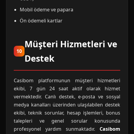
Mobil ödeme ve papara
Ön ödemeli kartlar
Müşteri Hizmetleri ve
10
Destek
Casibom platformunun müşteri hizmetleri
ekibi, 7 gün 24 saat aktif olarak hizmet
vermektedir. Canlı destek, e-posta ve sosyal
medya kanalları üzerinden ulaşılabilen destek
ekibi, teknik sorunlar, hesap işlemleri, bonus
talepleri ve genel sorular konusunda
profesyonel yardım sunmaktadır.
Casibom