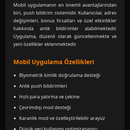
Mobil uygulamanın en önemli avantajlarından
biri, push bildirim sistemidir. Kullanıcılar, adres
değişimleri, bonus fırsatları ve özel etkinlikler
hakkında anlık bildirimler alabilmektedir.
Uygulama, düzenli olarak güncellenmekte ve
yeni özellikler eklenmektedir.
Mobil Uygulama Özellikleri
Biyometrik kimlik doğrulama desteği
Anlık push bildirimleri
Hızlı para yatırma ve çekme
Çevrimdışı mod desteği
Karanlık mod ve özelleştirilebilir arayüz
Düşük veri kullanımı optimizasyonu