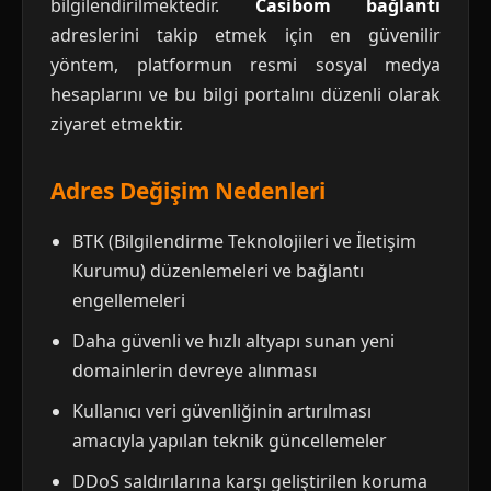
bilgilendirilmektedir.
Casibom bağlantı
adreslerini takip etmek için en güvenilir
yöntem, platformun resmi sosyal medya
hesaplarını ve bu bilgi portalını düzenli olarak
ziyaret etmektir.
Adres Değişim Nedenleri
BTK (Bilgilendirme Teknolojileri ve İletişim
Kurumu) düzenlemeleri ve bağlantı
engellemeleri
Daha güvenli ve hızlı altyapı sunan yeni
domainlerin devreye alınması
Kullanıcı veri güvenliğinin artırılması
amacıyla yapılan teknik güncellemeler
DDoS saldırılarına karşı geliştirilen koruma