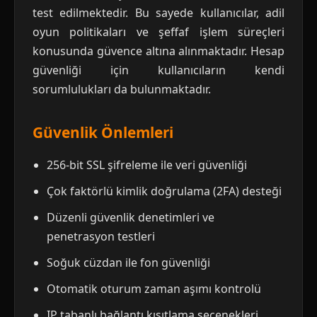
test edilmektedir. Bu sayede kullanıcılar, adil
oyun politikaları ve şeffaf işlem süreçleri
konusunda güvence altına alınmaktadır. Hesap
güvenliği için kullanıcıların kendi
sorumlulukları da bulunmaktadır.
Güvenlik Önlemleri
256-bit SSL şifreleme ile veri güvenliği
Çok faktörlü kimlik doğrulama (2FA) desteği
Düzenli güvenlik denetimleri ve
penetrasyon testleri
Soğuk cüzdan ile fon güvenliği
Otomatik oturum zaman aşımı kontrolü
IP tabanlı bağlantı kısıtlama seçenekleri