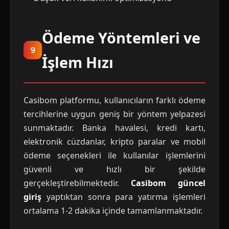
Ödeme Yöntemleri ve
9
İşlem Hızı
Casibom platformu, kullanıcıların farklı ödeme
tercihlerine uygun geniş bir yöntem yelpazesi
sunmaktadır. Banka havalesi, kredi kartı,
elektronik cüzdanlar, kripto paralar ve mobil
ödeme seçenekleri ile kullanılar işlemlerini
güvenli ve hızlı bir şekilde
gerçekleştirebilmektedir.
Casibom güncel
giriş
yaptıktan sonra para yatırma işlemleri
ortalama 1-2 dakika içinde tamamlanmaktadır.