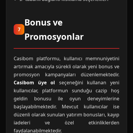
Bonus ve
7
Promosyonlar
Casibom platformu, kullanıcı memnuniyetini
artırmak amacıyla sürekli olarak yeni bonus ve
promosyon kampanyaları düzenlemektedir.
Casibom üye ol
seçeneğini kullanan yeni
kullanıcılar, platformun sunduğu cazip hoş
geldin bonusu ile oyun deneyimlerine
başlayabilmektedir. Mevcut kullanıcılar ise
düzenli olarak sunulan yatırım bonusları, kayıp
iadeleri ve özel etkinliklerden
faydalanabilmektedir.