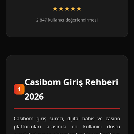
★★★★★
2,847 kullanıcı değerlendirmesi
Casibom Giriş Rehberi
1
2026
Casibom giriş süreci, dijital bahis ve casino
platformları arasında en kullanıcı dostu