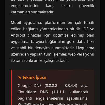
engellemelerine karşı ekstra güvenlik
katmanları sunmaktadır.
Mobil uygulama, platformun en çok tercih
edilen bağlantı yöntemlerinden biridir. iOS ve
Android cihazlar için optimize edilmiş olan
uygulama, tarayıcı bağlantıine göre daha hızlı
ve stabil bir deneyim sunmaktadır. Uygulama
üzerinden yapılan tüm işlemler, web versiyonu
ile tam senkronize çalışmaktadır.
🔧 Teknik İpucu
Google DNS (8.8.8.8 - 8.8.4.4) veya
Cloudflare DNS (1.1.1.1) kullanarak
bağlantı engellemelerini aşabilirsiniz.
Bu DNS ayarları, hem bilgisayar hem de