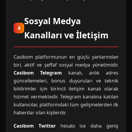
Sosyal Medya
4
Kanalları ve İletişim
Casibom platformunun en güçlü yanlarından
biri, aktif ve şeffaf sosyal medya yönetimidir.
Casibom Telegram
kanalı, anlık adres
güncellemeleri, bonus duyuruları ve teknik
bildirimler için birincil iletişim kanalı olarak
hizmet vermektedir. Telegram kanalına katılan
kullanıcılar, platformdaki tüm gelişmelerden ilk
haberdar olan kişilerdir.
Casibom Twitter
hesabı ise daha geniş