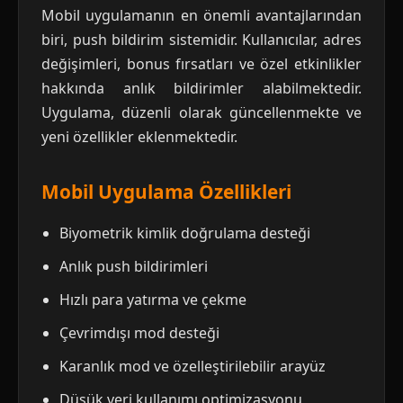
Mobil uygulamanın en önemli avantajlarından
biri, push bildirim sistemidir. Kullanıcılar, adres
değişimleri, bonus fırsatları ve özel etkinlikler
hakkında anlık bildirimler alabilmektedir.
Uygulama, düzenli olarak güncellenmekte ve
yeni özellikler eklenmektedir.
Mobil Uygulama Özellikleri
Biyometrik kimlik doğrulama desteği
Anlık push bildirimleri
Hızlı para yatırma ve çekme
Çevrimdışı mod desteği
Karanlık mod ve özelleştirilebilir arayüz
Düşük veri kullanımı optimizasyonu