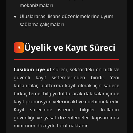
mekanizmaları
Uluslararası lisans düzenlemelerine uyum
sağlama çalışmaları
Üyelik ve Kayıt Süreci
3
Casibom üye ol
süreci, sektördeki en hızlı ve
güvenli kayıt sistemlerinden biridir. Yeni
kullanıcılar, platforma kayıt olmak için sadece
birkaç temel bilgiyi doldurarak dakikalar içinde
kayıt promosyon velerini aktive edebilmektedir.
Kayıt sürecinde istenen bilgiler, kullanıcı
güvenliği ve yasal düzenlemeler kapsamında
minimum düzeyde tutulmaktadır.