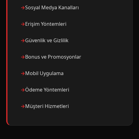
Sosyal Medya Kanalları
Erişim Yöntemleri
Güvenlik ve Gizlilik
Bonus ve Promosyonlar
Mobil Uygulama
Ödeme Yöntemleri
Müşteri Hizmetleri