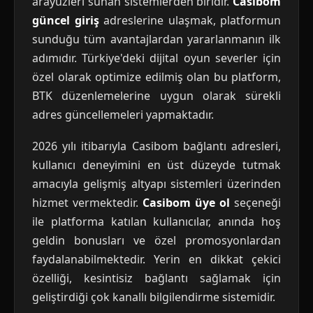
arayüzleri sunan sistemlerden biridir.
Casibom
güncel giriş
adreslerine ulaşmak, platformun
sunduğu tüm avantajlardan yararlanmanın ilk
adımıdır. Türkiye'deki dijital oyun severler için
özel olarak optimize edilmiş olan bu platform,
BTK düzenlemelerine uygun olarak sürekli
adres güncellemeleri yapmaktadır.
2026 yılı itibarıyla Casibom bağlantı adresleri,
kullanıcı deneyimini en üst düzeyde tutmak
amacıyla gelişmiş altyapı sistemleri üzerinden
hizmet vermektedir.
Casibom üye ol
seçeneği
ile platforma katılan kullanıcılar, anında hoş
geldin bonusları ve özel promosyonlardan
faydalanabilmektedir. Yerin en dikkat çekici
özelliği, kesintisiz bağlantı sağlamak için
geliştirdiği çok kanallı bilgilendirme sistemidir.