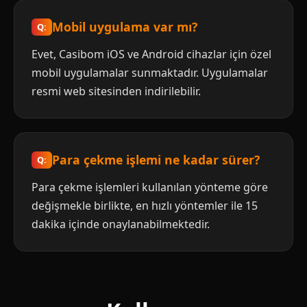
Mobil uygulama var mı?
Evet, Casibom iOS ve Android cihazlar için özel
mobil uygulamalar sunmaktadır. Uygulamalar
resmi web sitesinden indirilebilir.
Para çekme işlemi ne kadar sürer?
Para çekme işlemleri kullanılan yönteme göre
değişmekle birlikte, en hızlı yöntemler ile 15
dakika içinde onaylanabilmektedir.