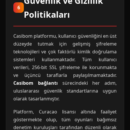
Güvenlik ve Gizlilik
6
Politikaları
Casibom platformu, kullanıcı güvenliğini en üst
düzeyde tutmak için gelişmiş şifreleme
teknolojileri ve çok faktörlü kimlik doğrulama
sistemleri kullanmaktadır. Tüm kullanıcı
verileri, 256-bit SSL şifreleme ile korunmakta
ve üçüncü taraflarla paylaşılmamaktadır.
Casibom bağlantı
sürecindeki her adım,
uluslararası güvenlik standartlarına uygun
olarak tasarlanmıştır.
Platform, Curacao lisansı altında faaliyet
göstermekte olup, tüm oyunları bağımsız
denetim kuruluşları tarafından düzenli olarak