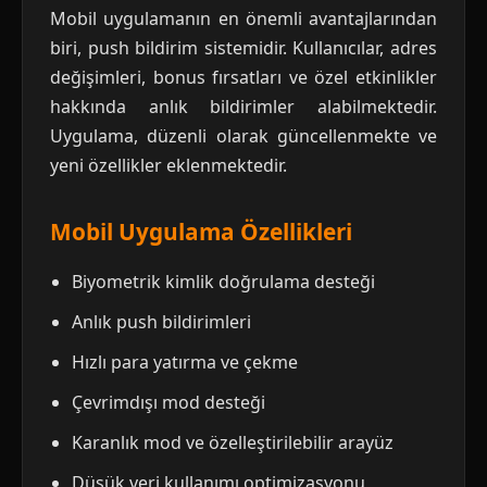
Mobil uygulamanın en önemli avantajlarından
biri, push bildirim sistemidir. Kullanıcılar, adres
değişimleri, bonus fırsatları ve özel etkinlikler
hakkında anlık bildirimler alabilmektedir.
Uygulama, düzenli olarak güncellenmekte ve
yeni özellikler eklenmektedir.
Mobil Uygulama Özellikleri
Biyometrik kimlik doğrulama desteği
Anlık push bildirimleri
Hızlı para yatırma ve çekme
Çevrimdışı mod desteği
Karanlık mod ve özelleştirilebilir arayüz
Düşük veri kullanımı optimizasyonu