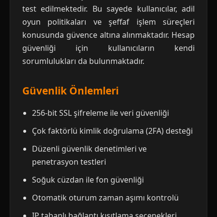
test edilmektedir. Bu sayede kullanıcılar, adil
oyun politikaları ve şeffaf işlem süreçleri
konusunda güvence altına alınmaktadır. Hesap
güvenliği için kullanıcıların kendi
sorumlulukları da bulunmaktadır.
Güvenlik Önlemleri
256-bit SSL şifreleme ile veri güvenliği
Çok faktörlü kimlik doğrulama (2FA) desteği
Düzenli güvenlik denetimleri ve
penetrasyon testleri
Soğuk cüzdan ile fon güvenliği
Otomatik oturum zaman aşımı kontrolü
IP tabanlı bağlantı kısıtlama seçenekleri