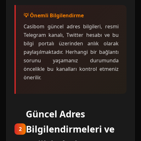
💡 Önemli Bilgilendirme
Casibom güncel adres bilgileri, resmi
Telegram kanalı, Twitter hesabı ve bu
bilgi portalı üzerinden anlık olarak
paylaşılmaktadır. Herhangi bir bağlantı
sorunu yaşamanız durumunda
öncelikle bu kanalları kontrol etmeniz
önerilir.
Güncel Adres
Bilgilendirmeleri ve
2