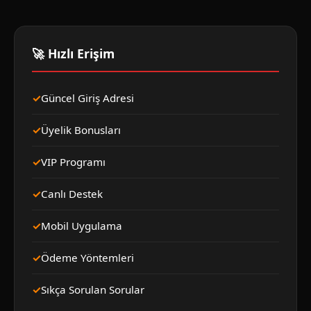
🚀 Hızlı Erişim
Güncel Giriş Adresi
Üyelik Bonusları
VIP Programı
Canlı Destek
Mobil Uygulama
Ödeme Yöntemleri
Sıkça Sorulan Sorular