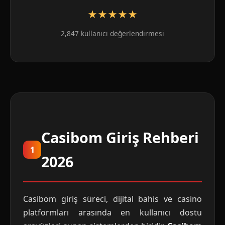
★★★★★
2,847 kullanıcı değerlendirmesi
Casibom Giriş Rehberi
1
2026
Casibom giriş süreci, dijital bahis ve casino
platformları arasında en kullanıcı dostu