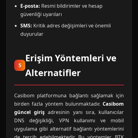
E-posta:
Resmi bildirimler ve hesap
güvenliği uyarıları
SMS:
Kritik adres değişimleri ve önemli
duyurular
Erişim Yöntemleri ve
5
Alternatifler
Casibom platformuna bağlantı sağlamak için
birden fazla yöntem bulunmaktadır.
Casibom
güncel giriş
adresinin yanı sıra, kullanıcılar
DNS değişikliği, VPN kullanımı ve mobil
uygulama gibi alternatif bağlantı yöntemlerini
de tercih edebilmektedir. Bu yöntemler, BTK