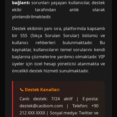
bağlantı
sorunları yaşayan kullanıcılar, destek
ekibi tarafından anlık olarak
yönlendirilmektedir.
Destek ekibinin yanı sıra, platformda kapsamlı
bir SSS (Sıkça Sorulan Sorular) bölümü ve
kullanıcı rehberleri bulunmaktadır. Bu
kaynaklar, kullanıcıların temel sorularını kendi
başlarına çözmelerine yardımcı olmaktadır. VIP
üyeler için özel hesap yöneticisi atanmakta ve
öncelikli destek hizmeti sunulmaktadır.
📞 Destek Kanalları
Canlı destek: 7/24 aktif | E-posta:
destek@casibom.com | Telefon: +90
212 XXX XXXX | Sosyal medya: Twitter ve