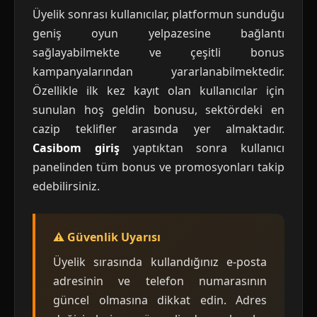
Üyelik sonrası kullanıcılar, platformun sunduğu
geniş oyun yelpazesine bağlantı
sağlayabilmekte ve çeşitli bonus
kampanyalarından yararlanabilmektedir.
Özellikle ilk kez kayıt olan kullanıcılar için
sunulan hoş geldin bonusu, sektördeki en
cazip teklifler arasında yer almaktadır.
Casibom giriş
yaptıktan sonra kullanıcı
panelinden tüm bonus ve promosyonları takip
edebilirsiniz.
⚠️ Güvenlik Uyarısı
Üyelik sırasında kullandığınız e-posta
adresinin ve telefon numarasının
güncel olmasına dikkat edin. Adres