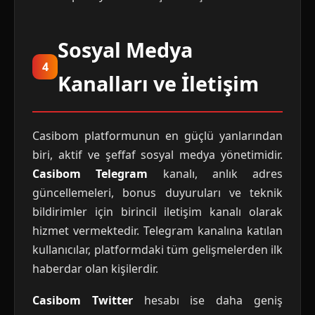
Sosyal Medya
4
Kanalları ve İletişim
Casibom platformunun en güçlü yanlarından
biri, aktif ve şeffaf sosyal medya yönetimidir.
Casibom Telegram
kanalı, anlık adres
güncellemeleri, bonus duyuruları ve teknik
bildirimler için birincil iletişim kanalı olarak
hizmet vermektedir. Telegram kanalına katılan
kullanıcılar, platformdaki tüm gelişmelerden ilk
haberdar olan kişilerdir.
Casibom Twitter
hesabı ise daha geniş