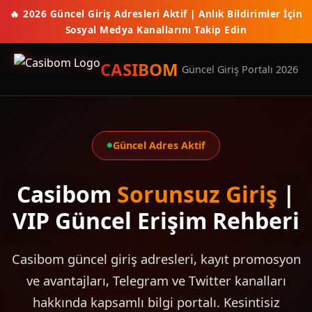
🔥 2026 Güncel Giriş Adresleri Aktif | Anlık Bildirimler İçin
Sosyal Medya Kanallarını Takip Edin
CASIBOM
Güncel Giriş Portalı 2026
Güncel Adres Aktif
Casibom
Sorunsuz Giriş
|
VIP Güncel Erişim Rehberi
Casibom güncel giriş adresleri, kayıt promosyon
ve avantajları, Telegram ve Twitter kanalları
hakkında kapsamlı bilgi portalı. Kesintisiz