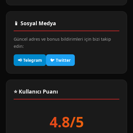
📱 Sosyal Medya
Güncel adres ve bonus bildirimleri için bizi takip
edin:
📢 Telegram
🐦 Twitter
⭐ Kullanıcı Puanı
4.8/5