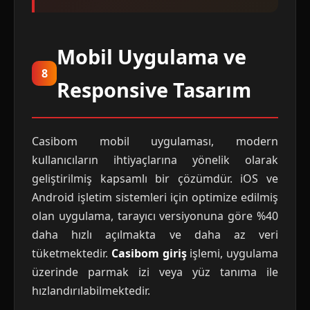
Mobil Uygulama ve
8
Responsive Tasarım
Casibom mobil uygulaması, modern
kullanıcıların ihtiyaçlarına yönelik olarak
geliştirilmiş kapsamlı bir çözümdür. iOS ve
Android işletim sistemleri için optimize edilmiş
olan uygulama, tarayıcı versiyonuna göre %40
daha hızlı açılmakta ve daha az veri
tüketmektedir.
Casibom giriş
işlemi, uygulama
üzerinde parmak izi veya yüz tanıma ile
hızlandırılabilmektedir.