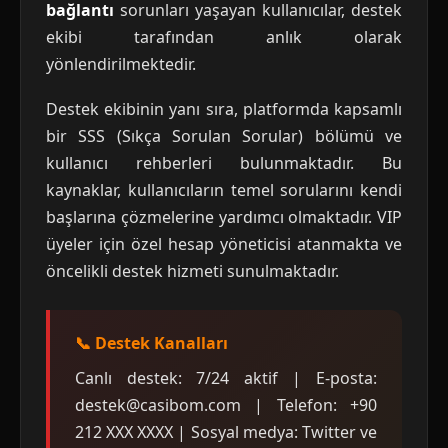
bağlantı
sorunları yaşayan kullanıcılar, destek
ekibi tarafından anlık olarak
yönlendirilmektedir.
Destek ekibinin yanı sıra, platformda kapsamlı
bir SSS (Sıkça Sorulan Sorular) bölümü ve
kullanıcı rehberleri bulunmaktadır. Bu
kaynaklar, kullanıcıların temel sorularını kendi
başlarına çözmelerine yardımcı olmaktadır. VIP
üyeler için özel hesap yöneticisi atanmakta ve
öncelikli destek hizmeti sunulmaktadır.
📞 Destek Kanalları
Canlı destek: 7/24 aktif | E-posta:
destek@casibom.com | Telefon: +90
212 XXX XXXX | Sosyal medya: Twitter ve