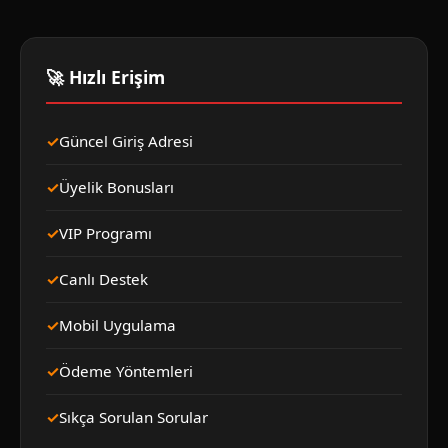
🚀 Hızlı Erişim
Güncel Giriş Adresi
Üyelik Bonusları
VIP Programı
Canlı Destek
Mobil Uygulama
Ödeme Yöntemleri
Sıkça Sorulan Sorular