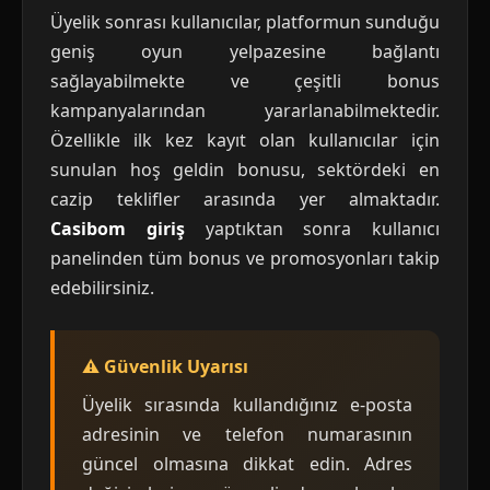
Üyelik sonrası kullanıcılar, platformun sunduğu
geniş oyun yelpazesine bağlantı
sağlayabilmekte ve çeşitli bonus
kampanyalarından yararlanabilmektedir.
Özellikle ilk kez kayıt olan kullanıcılar için
sunulan hoş geldin bonusu, sektördeki en
cazip teklifler arasında yer almaktadır.
Casibom giriş
yaptıktan sonra kullanıcı
panelinden tüm bonus ve promosyonları takip
edebilirsiniz.
⚠️ Güvenlik Uyarısı
Üyelik sırasında kullandığınız e-posta
adresinin ve telefon numarasının
güncel olmasına dikkat edin. Adres