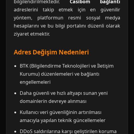
bilgilendirilmektedir.
Casibom bağlantı
adreslerini takip etmek için en güvenilir
yöntem, platformun resmi sosyal medya
hesaplarını ve bu bilgi portalını düzenli olarak
ziyaret etmektir.
Adres Değişim Nedenleri
BTK (Bilgilendirme Teknolojileri ve İletişim
Kurumu) düzenlemeleri ve bağlantı
engellemeleri
Daha güvenli ve hızlı altyapı sunan yeni
domainlerin devreye alınması
Kullanıcı veri güvenliğinin artırılması
amacıyla yapılan teknik güncellemeler
DDoS saldırılarına karşı geliştirilen koruma