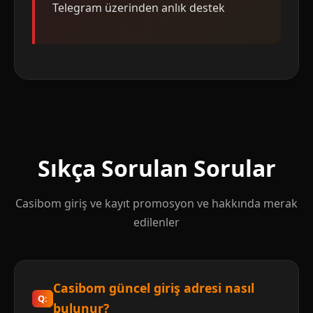
Telegram üzerinden anlık destek
Sıkça Sorulan Sorular
Casibom giriş ve kayıt promosyon ve hakkında merak
edilenler
Casibom güncel giriş adresi nasıl
bulunur?