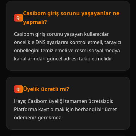
Casibom giriş sorunu yaşayanlar ne
yapmalı?
Casibom giriş sorunu yaşayan kullanıcılar
öncelikle DNS ayarlarını kontrol etmeli, tarayıcı
önbelleğini temizlemeli ve resmi sosyal medya
kanallarından güncel adresi takip etmelidir.
Üyelik ücretli mi?
Hayır, Casibom üyeliği tamamen ücretsizdir.
Platforma kayıt olmak için herhangi bir ücret
ödemeniz gerekmez.