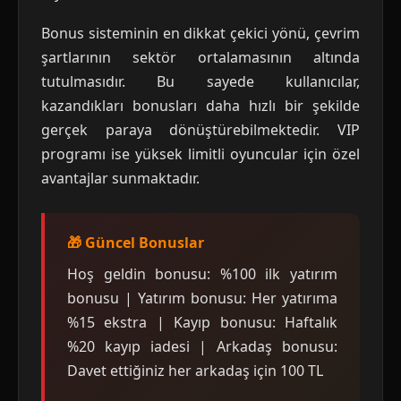
Bonus sisteminin en dikkat çekici yönü, çevrim
şartlarının sektör ortalamasının altında
tutulmasıdır. Bu sayede kullanıcılar,
kazandıkları bonusları daha hızlı bir şekilde
gerçek paraya dönüştürebilmektedir. VIP
programı ise yüksek limitli oyuncular için özel
avantajlar sunmaktadır.
🎁 Güncel Bonuslar
Hoş geldin bonusu: %100 ilk yatırım
bonusu | Yatırım bonusu: Her yatırıma
%15 ekstra | Kayıp bonusu: Haftalık
%20 kayıp iadesi | Arkadaş bonusu:
Davet ettiğiniz her arkadaş için 100 TL