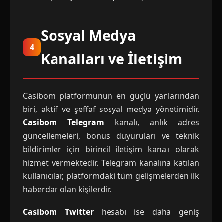
Sosyal Medya
4
Kanalları ve İletişim
Casibom platformunun en güçlü yanlarından
biri, aktif ve şeffaf sosyal medya yönetimidir.
Casibom Telegram
kanalı, anlık adres
güncellemeleri, bonus duyuruları ve teknik
bildirimler için birincil iletişim kanalı olarak
hizmet vermektedir. Telegram kanalına katılan
kullanıcılar, platformdaki tüm gelişmelerden ilk
haberdar olan kişilerdir.
Casibom Twitter
hesabı ise daha geniş