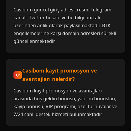
Casibom güncel giriş adresi, resmi Telegram
kanalı, Twitter hesabı ve bu bilgi portalı
üzerinden anlık olarak paylaşılmaktadır. BTK
engellemelerine karşı domain adresleri sürekli
güncellenmektedir.
Casibom kayıt promosyon ve
avantajları nelerdir?
Casibom kayıt promosyon ve avantajları
arasında hoş geldin bonusu, yatırım bonusları,
kayıp bonusu, VIP programı, özel turnuvalar ve
7/24 canlı destek hizmeti bulunmaktadır.