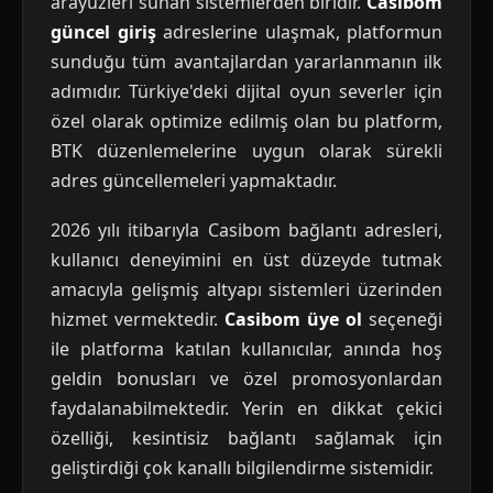
arayüzleri sunan sistemlerden biridir.
Casibom
güncel giriş
adreslerine ulaşmak, platformun
sunduğu tüm avantajlardan yararlanmanın ilk
adımıdır. Türkiye'deki dijital oyun severler için
özel olarak optimize edilmiş olan bu platform,
BTK düzenlemelerine uygun olarak sürekli
adres güncellemeleri yapmaktadır.
2026 yılı itibarıyla Casibom bağlantı adresleri,
kullanıcı deneyimini en üst düzeyde tutmak
amacıyla gelişmiş altyapı sistemleri üzerinden
hizmet vermektedir.
Casibom üye ol
seçeneği
ile platforma katılan kullanıcılar, anında hoş
geldin bonusları ve özel promosyonlardan
faydalanabilmektedir. Yerin en dikkat çekici
özelliği, kesintisiz bağlantı sağlamak için
geliştirdiği çok kanallı bilgilendirme sistemidir.