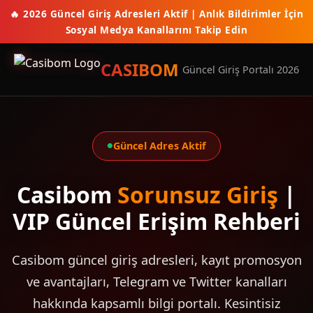
🔥 2026 Güncel Giriş Adresleri Aktif | Anlık Bildirimler İçin
Sosyal Medya Kanallarını Takip Edin
CASIBOM
Güncel Giriş Portalı 2026
Güncel Adres Aktif
Casibom
Sorunsuz Giriş
|
VIP Güncel Erişim Rehberi
Casibom güncel giriş adresleri, kayıt promosyon
ve avantajları, Telegram ve Twitter kanalları
hakkında kapsamlı bilgi portalı. Kesintisiz