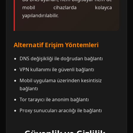
mobil cihazlarda kolayca
yapılandırılabilir.
Alternatif Erişim Yöntemleri
DNS değişikliği ile doğrudan bağlantı
VPN kullanımı ile güvenli bağlantı
Mobil uygulama üzerinden kesintisiz
bağlantı
Tor tarayıcı ile anonim bağlantı
Proxy sunucuları aracılığı ile bağlantı