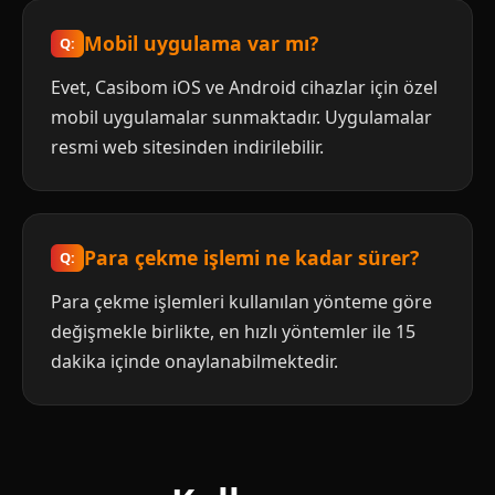
Mobil uygulama var mı?
Evet, Casibom iOS ve Android cihazlar için özel
mobil uygulamalar sunmaktadır. Uygulamalar
resmi web sitesinden indirilebilir.
Para çekme işlemi ne kadar sürer?
Para çekme işlemleri kullanılan yönteme göre
değişmekle birlikte, en hızlı yöntemler ile 15
dakika içinde onaylanabilmektedir.