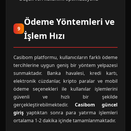
Ödeme Yöntemleri ve
9
İşlem Hızı
Casibom platformu, kullanıcıların farklı ödeme
tercihlerine uygun geniş bir yöntem yelpazesi
sunmaktadır. Banka havalesi, kredi kartı,
elektronik cüzdanlar, kripto paralar ve mobil
ödeme seçenekleri ile kullanılar işlemlerini
güvenli ve hızlı bir şekilde
gerçekleştirebilmektedir.
Casibom güncel
giriş
yaptıktan sonra para yatırma işlemleri
ortalama 1-2 dakika içinde tamamlanmaktadır.