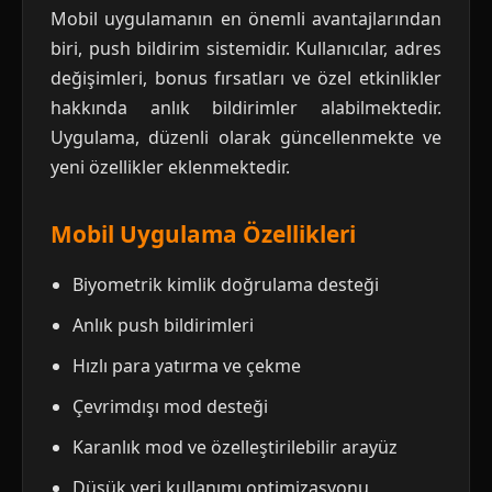
Mobil uygulamanın en önemli avantajlarından
biri, push bildirim sistemidir. Kullanıcılar, adres
değişimleri, bonus fırsatları ve özel etkinlikler
hakkında anlık bildirimler alabilmektedir.
Uygulama, düzenli olarak güncellenmekte ve
yeni özellikler eklenmektedir.
Mobil Uygulama Özellikleri
Biyometrik kimlik doğrulama desteği
Anlık push bildirimleri
Hızlı para yatırma ve çekme
Çevrimdışı mod desteği
Karanlık mod ve özelleştirilebilir arayüz
Düşük veri kullanımı optimizasyonu