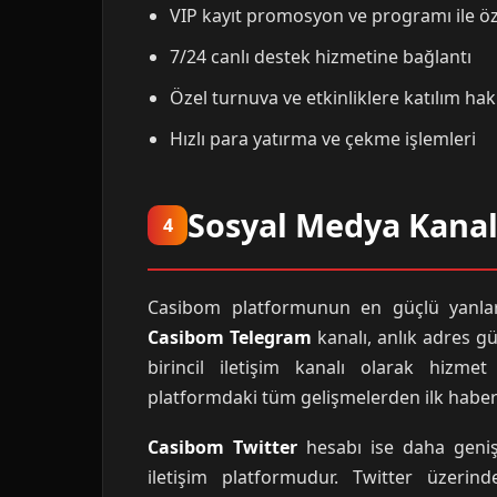
VIP kayıt promosyon ve programı ile öz
7/24 canlı destek hizmetine bağlantı
Özel turnuva ve etkinliklere katılım hak
Hızlı para yatırma ve çekme işlemleri
Sosyal Medya Kanall
4
Casibom platformunun en güçlü yanları
Casibom Telegram
kanalı, anlık adres gü
birincil iletişim kanalı olarak hizmet
platformdaki tüm gelişmelerden ilk haberda
Casibom Twitter
hesabı ise daha geniş 
iletişim platformudur. Twitter üzerin