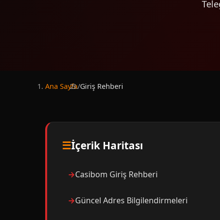
Tele
Ana Sayfa
/
Giriş Rehberi
İçerik Haritası
Casibom Giriş Rehberi
Güncel Adres Bilgilendirmeleri