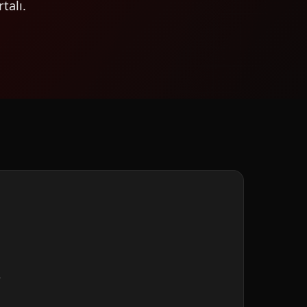
talı.
r