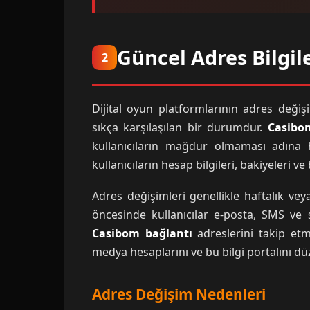
Güncel Adres Bilgil
2
Dijital oyun platformlarının adres değiş
sıkça karşılaşılan bir durumdur.
Casibo
kullanıcıların mağdur olmaması adına h
kullanıcıların hesap bilgileri, bakiyeleri 
Adres değişimleri genellikle haftalık ve
öncesinde kullanıcılar e-posta, SMS ve s
Casibom bağlantı
adreslerini takip et
medya hesaplarını ve bu bilgi portalını düz
Adres Değişim Nedenleri