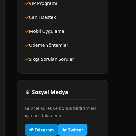
VIP Programı
Canlı Destek
Mobil Uygulama
Ödeme Yöntemleri
Sıkça Sorulan Sorular
📱 Sosyal Medya
Güncel adres ve bonus bildirimleri
için bizi takip edin:
📢 Telegram
🐦 Twitter