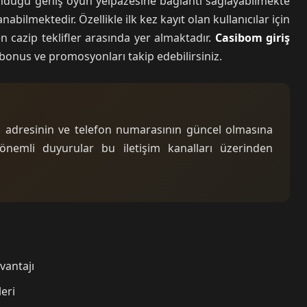
sunduğu geniş oyun yelpazesine bağlantı sağlayabilmekte
bilmektedir. Özellikle ilk kez kayıt olan kullanıcılar için
 cazip teklifler arasında yer almaktadır.
Casibom giriş
bonus ve promosyonları takip edebilirsiniz.
ta adresinin ve telefon numarasının güncel olmasına
önemli duyurular bu iletişim kanalları üzerinden
vantajı
leri