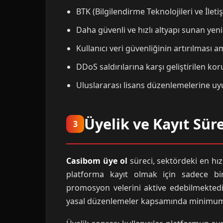
BTK (Bilgilendirme Teknolojileri ve İle
Daha güvenli ve hızlı altyapı sunan yen
Kullanıcı veri güvenliğinin artırılması 
DDoS saldırılarına karşı geliştirilen 
Uluslararası lisans düzenlemelerine u
Üyelik ve Kayıt Sür
3
Casibom üye ol
süreci, sektördeki en hızlı
platforma kayıt olmak için sadece bir
promosyon velerini aktive edebilmektedir.
yasal düzenlemeler kapsamında minimum