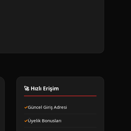
🚀 Hızlı Erişim
Güncel Giriş Adresi
Üyelik Bonusları