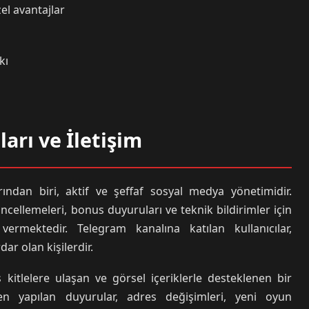
el avantajlar
kı
arı ve İletişim
ndan biri, aktif ve şeffaf sosyal medya yönetimidir.
ncellemeleri, bonus duyuruları ve teknik bildirimler için
 vermektedir. Telegram kanalına katılan kullanıcılar,
r olan kişilerdir.
kitlelere ulaşan ve görsel içeriklerle desteklenen bir
den yapılan duyurular, adres değişimleri, yeni oyun