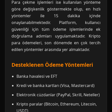
Para çekme işlemleri ise kullanılan yönteme
göre değişkenlik göstermekte olup, en hızlı
yöntemler ile 15 dakika içinde
onaylanabilmektedir. Platform, kullanıcı
güvenliği için tüm ödeme işlemlerinde ek
doğrulama adımları uygulamaktadır. Kripto
para ödemeleri, son dönemde en çok tercih
edilen yöntemler arasında yer almaktadır.
Desteklenen Ödeme Yöntemleri
Banka havalesi ve EFT
Kredi ve banka kartları (Visa, Mastercard)
Elektronik cüzdanlar (PayPal, Skrill, Neteller)
Kripto paralar (Bitcoin, Ethereum, Litecoin,
USDT)