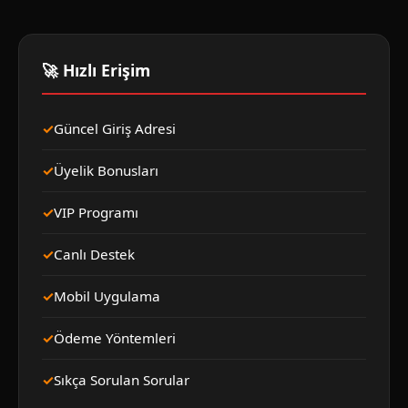
🚀 Hızlı Erişim
Güncel Giriş Adresi
Üyelik Bonusları
VIP Programı
Canlı Destek
Mobil Uygulama
Ödeme Yöntemleri
Sıkça Sorulan Sorular