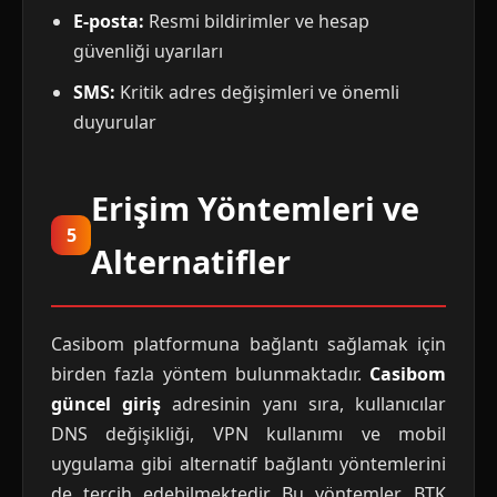
E-posta:
Resmi bildirimler ve hesap
güvenliği uyarıları
SMS:
Kritik adres değişimleri ve önemli
duyurular
Erişim Yöntemleri ve
5
Alternatifler
Casibom platformuna bağlantı sağlamak için
birden fazla yöntem bulunmaktadır.
Casibom
güncel giriş
adresinin yanı sıra, kullanıcılar
DNS değişikliği, VPN kullanımı ve mobil
uygulama gibi alternatif bağlantı yöntemlerini
de tercih edebilmektedir. Bu yöntemler, BTK