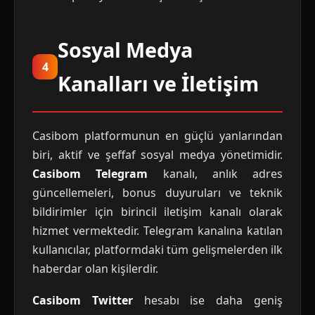
Sosyal Medya
4
Kanalları ve İletişim
Casibom platformunun en güçlü yanlarından
biri, aktif ve şeffaf sosyal medya yönetimidir.
Casibom Telegram
kanalı, anlık adres
güncellemeleri, bonus duyuruları ve teknik
bildirimler için birincil iletişim kanalı olarak
hizmet vermektedir. Telegram kanalına katılan
kullanıcılar, platformdaki tüm gelişmelerden ilk
haberdar olan kişilerdir.
Casibom Twitter
hesabı ise daha geniş