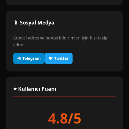
📱 Sosyal Medya
Güncel adres ve bonus bildirimleri için bizi takip
edin:
📢 Telegram
🐦 Twitter
⭐ Kullanıcı Puanı
4.8/5