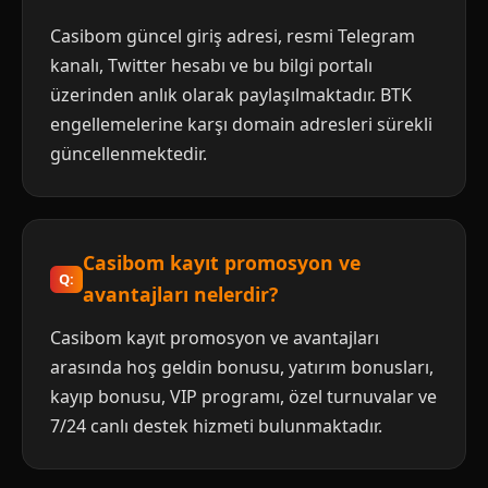
Casibom güncel giriş adresi, resmi Telegram
kanalı, Twitter hesabı ve bu bilgi portalı
üzerinden anlık olarak paylaşılmaktadır. BTK
engellemelerine karşı domain adresleri sürekli
güncellenmektedir.
Casibom kayıt promosyon ve
avantajları nelerdir?
Casibom kayıt promosyon ve avantajları
arasında hoş geldin bonusu, yatırım bonusları,
kayıp bonusu, VIP programı, özel turnuvalar ve
7/24 canlı destek hizmeti bulunmaktadır.