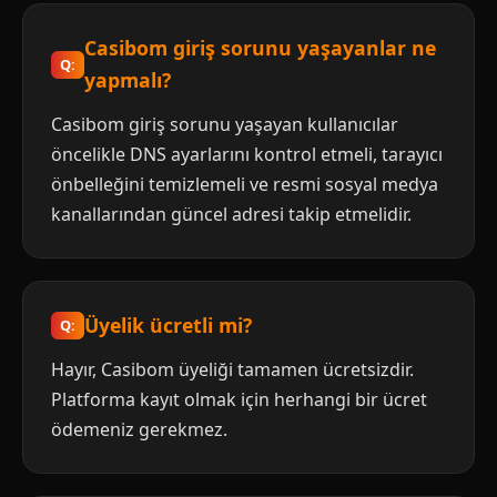
Casibom giriş sorunu yaşayanlar ne
yapmalı?
Casibom giriş sorunu yaşayan kullanıcılar
öncelikle DNS ayarlarını kontrol etmeli, tarayıcı
önbelleğini temizlemeli ve resmi sosyal medya
kanallarından güncel adresi takip etmelidir.
Üyelik ücretli mi?
Hayır, Casibom üyeliği tamamen ücretsizdir.
Platforma kayıt olmak için herhangi bir ücret
ödemeniz gerekmez.