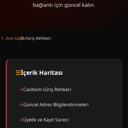
bağlantı için güncel kalın.
Ana Sayfa
/
Giriş Rehberi
İçerik Haritası
Casibom Giriş Rehberi
Güncel Adres Bilgilendirmeleri
Üyelik ve Kayıt Süreci