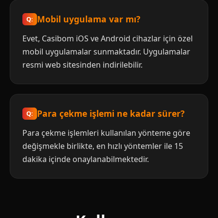
Mobil uygulama var mı?
Evet, Casibom iOS ve Android cihazlar için özel
mobil uygulamalar sunmaktadır. Uygulamalar
resmi web sitesinden indirilebilir.
Para çekme işlemi ne kadar sürer?
Para çekme işlemleri kullanılan yönteme göre
değişmekle birlikte, en hızlı yöntemler ile 15
dakika içinde onaylanabilmektedir.