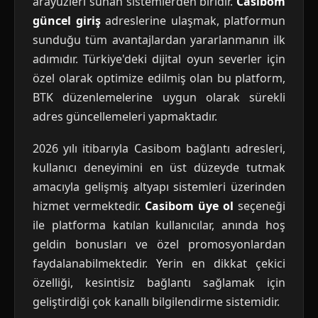
arayüzleri sunan sistemlerden biridir.
Casibom
güncel giriş
adreslerine ulaşmak, platformun
sunduğu tüm avantajlardan yararlanmanın ilk
adımıdır. Türkiye'deki dijital oyun severler için
özel olarak optimize edilmiş olan bu platform,
BTK düzenlemelerine uygun olarak sürekli
adres güncellemeleri yapmaktadır.
2026 yılı itibarıyla Casibom bağlantı adresleri,
kullanıcı deneyimini en üst düzeyde tutmak
amacıyla gelişmiş altyapı sistemleri üzerinden
hizmet vermektedir.
Casibom üye ol
seçeneği
ile platforma katılan kullanıcılar, anında hoş
geldin bonusları ve özel promosyonlardan
faydalanabilmektedir. Yerin en dikkat çekici
özelliği, kesintisiz bağlantı sağlamak için
geliştirdiği çok kanallı bilgilendirme sistemidir.