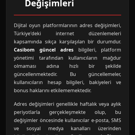
Değişimleri
Dijital oyun platformlarının adres değişimleri,
Türkiye'deki internet düzenlemeleri
kapsamında sıkça karşılaşılan bir durumdur.
Casibom güncel adres
bilgileri, platform
yönetimi tarafından kullanıcıların mağdur
olmaması adına hızlı bir şekilde
güncellenmektedir. Bu güncellemeler,
kullanıcıların hesap bilgileri, bakiyeleri ve
bonus haklarını etkilememektedir.
Adres değişimleri genellikle haftalık veya aylık
periyotlarla gerçekleşmekte olup, bu
değişimler öncesinde kullanıcılar e-posta, SMS
ve sosyal medya kanalları üzerinden