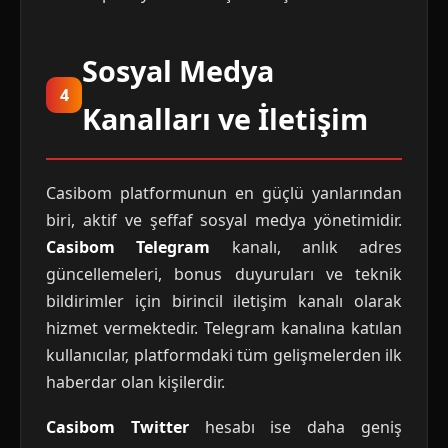
Sosyal Medya
4
Kanalları ve İletişim
Casibom platformunun en güçlü yanlarından
biri, aktif ve şeffaf sosyal medya yönetimidir.
Casibom Telegram
kanalı, anlık adres
güncellemeleri, bonus duyuruları ve teknik
bildirimler için birincil iletişim kanalı olarak
hizmet vermektedir. Telegram kanalına katılan
kullanıcılar, platformdaki tüm gelişmelerden ilk
haberdar olan kişilerdir.
Casibom Twitter
hesabı ise daha geniş