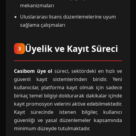
mekanizmaları
Uluslararası lisans düzenlemelerine uyum
sağlama çalışmaları
Üyelik ve Kayıt Süreci
3
Casibom üye ol
süreci, sektördeki en hızlı ve
güvenli kayıt sistemlerinden biridir. Yeni
kullanıcılar, platforma kayıt olmak için sadece
birkaç temel bilgiyi doldurarak dakikalar içinde
kayıt promosyon velerini aktive edebilmektedir.
Kayıt sürecinde istenen bilgiler, kullanıcı
güvenliği ve yasal düzenlemeler kapsamında
minimum düzeyde tutulmaktadır.