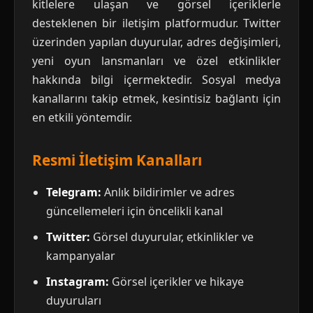
kitlelere ulaşan ve görsel içeriklerle
desteklenen bir iletişim platformudur. Twitter
üzerinden yapılan duyurular, adres değişimleri,
yeni oyun lansmanları ve özel etkinlikler
hakkında bilgi içermektedir. Sosyal medya
kanallarını takip etmek, kesintisiz bağlantı için
en etkili yöntemdir.
Resmi İletişim Kanalları
Telegram:
Anlık bildirimler ve adres
güncellemeleri için öncelikli kanal
Twitter:
Görsel duyurular, etkinlikler ve
kampanyalar
Instagram:
Görsel içerikler ve hikaye
duyuruları