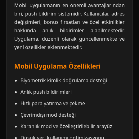
Mobil uygulamanın en önemli avantajlarından
biri, push bildirim sistemidir. Kullanıcılar, adres
değişimleri, bonus fırsatları ve özel etkinlikler
hakkında anlık bildirimler alabilmektedir.
Uygulama, düzenli olarak güncellenmekte ve
yeni özellikler eklenmektedir.
Mobil Uygulama Özellikleri
Biyometrik kimlik doğrulama desteği
Anlık push bildirimleri
Hızlı para yatırma ve çekme
Çevrimdışı mod desteği
Karanlık mod ve özelleştirilebilir arayüz
Düşük veri kullanımı optimizasyonu