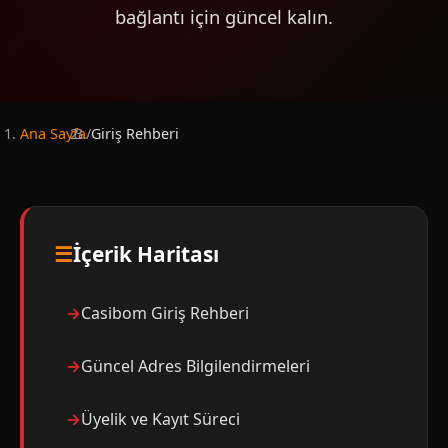
bağlantı için güncel kalın.
Ana Sayfa
/
Giriş Rehberi
İçerik Haritası
Casibom Giriş Rehberi
Güncel Adres Bilgilendirmeleri
Üyelik ve Kayıt Süreci