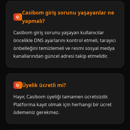
Casibom giriş sorunu yaşayanlar ne
yapmalı?
Casibom giriş sorunu yaşayan kullanıcılar
öncelikle DNS ayarlarını kontrol etmeli, tarayıcı
önbelleğini temizlemeli ve resmi sosyal medya
kanallarından güncel adresi takip etmelidir.
Üyelik ücretli mi?
Hayır, Casibom üyeliği tamamen ücretsizdir.
Platforma kayıt olmak için herhangi bir ücret
ödemeniz gerekmez.