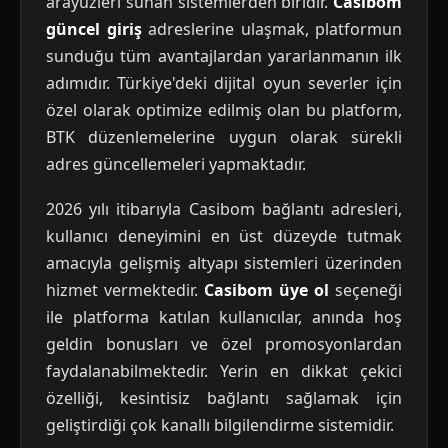
arayüzleri sunan sistemlerden biridir.
Casibom
güncel giriş
adreslerine ulaşmak, platformun
sunduğu tüm avantajlardan yararlanmanın ilk
adımıdır. Türkiye'deki dijital oyun severler için
özel olarak optimize edilmiş olan bu platform,
BTK düzenlemelerine uygun olarak sürekli
adres güncellemeleri yapmaktadır.
2026 yılı itibarıyla Casibom bağlantı adresleri,
kullanıcı deneyimini en üst düzeyde tutmak
amacıyla gelişmiş altyapı sistemleri üzerinden
hizmet vermektedir.
Casibom üye ol
seçeneği
ile platforma katılan kullanıcılar, anında hoş
geldin bonusları ve özel promosyonlardan
faydalanabilmektedir. Yerin en dikkat çekici
özelliği, kesintisiz bağlantı sağlamak için
geliştirdiği çok kanallı bilgilendirme sistemidir.