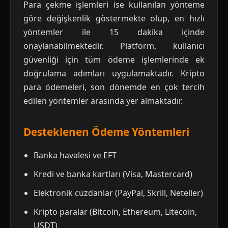
Para çekme işlemleri ise kullanılan yönteme
göre değişkenlik göstermekte olup, en hızlı
yöntemler ile 15 dakika içinde
onaylanabilmektedir. Platform, kullanıcı
güvenliği için tüm ödeme işlemlerinde ek
doğrulama adımları uygulamaktadır. Kripto
para ödemeleri, son dönemde en çok tercih
edilen yöntemler arasında yer almaktadır.
Desteklenen Ödeme Yöntemleri
Banka havalesi ve EFT
Kredi ve banka kartları (Visa, Mastercard)
Elektronik cüzdanlar (PayPal, Skrill, Neteller)
Kripto paralar (Bitcoin, Ethereum, Litecoin,
USDT)