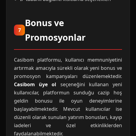
Bonus ve
7
Promosyonlar
Casibom platformu, kullanıcı memnuniyetini
artırmak amacıyla sürekli olarak yeni bonus ve
promosyon kampanyaları düzenlemektedir.
Casibom üye ol
seçeneğini kullanan yeni
kullanıcılar, platformun sunduğu cazip hoş
geldin bonusu ile oyun deneyimlerine
başlayabilmektedir. Mevcut kullanıcılar ise
düzenli olarak sunulan yatırım bonusları, kayıp
iadeleri ve özel etkinliklerden
faydalanabilmektedir.