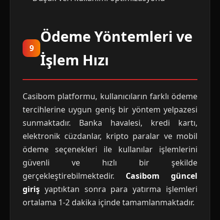
Ödeme Yöntemleri ve
9
İşlem Hızı
Casibom platformu, kullanıcıların farklı ödeme
tercihlerine uygun geniş bir yöntem yelpazesi
sunmaktadır. Banka havalesi, kredi kartı,
elektronik cüzdanlar, kripto paralar ve mobil
ödeme seçenekleri ile kullanılar işlemlerini
güvenli ve hızlı bir şekilde
gerçekleştirebilmektedir.
Casibom güncel
giriş
yaptıktan sonra para yatırma işlemleri
ortalama 1-2 dakika içinde tamamlanmaktadır.