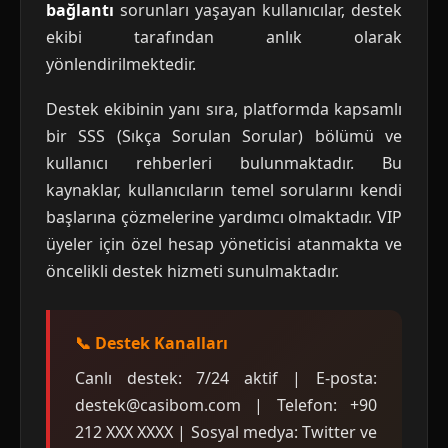
bağlantı
sorunları yaşayan kullanıcılar, destek
ekibi tarafından anlık olarak
yönlendirilmektedir.
Destek ekibinin yanı sıra, platformda kapsamlı
bir SSS (Sıkça Sorulan Sorular) bölümü ve
kullanıcı rehberleri bulunmaktadır. Bu
kaynaklar, kullanıcıların temel sorularını kendi
başlarına çözmelerine yardımcı olmaktadır. VIP
üyeler için özel hesap yöneticisi atanmakta ve
öncelikli destek hizmeti sunulmaktadır.
📞 Destek Kanalları
Canlı destek: 7/24 aktif | E-posta:
destek@casibom.com | Telefon: +90
212 XXX XXXX | Sosyal medya: Twitter ve