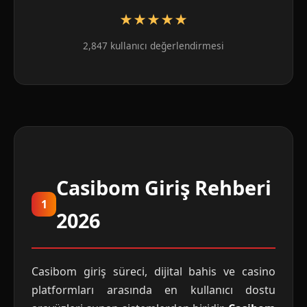
★★★★★
2,847 kullanıcı değerlendirmesi
Casibom Giriş Rehberi
1
2026
Casibom giriş süreci, dijital bahis ve casino
platformları arasında en kullanıcı dostu