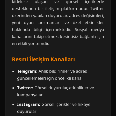
kitlelere ulaşan ve görsel içeriklerle
desteklenen bir iletişim platformudur. Twitter
üzerinden yapılan duyurular, adres değişimleri,
yeni oyun lansmanları ve özel etkinlikler
hakkında bilgi içermektedir. Sosyal medya
kanallarını takip etmek, kesintisiz bağlantı için
en etkili yöntemdir.
Resmi İletişim Kanalları
Telegram:
Anlık bildirimler ve adres
güncellemeleri için öncelikli kanal
Twitter:
Görsel duyurular, etkinlikler ve
kampanyalar
Instagram:
Görsel içerikler ve hikaye
duyuruları