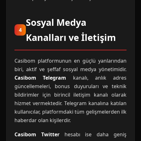
Sosyal Medya
4
Kanalları ve İletişim
Casibom platformunun en güçlü yanlarından
biri, aktif ve şeffaf sosyal medya yönetimidir.
Casibom Telegram
kanalı, anlık adres
güncellemeleri, bonus duyuruları ve teknik
bildirimler için birincil iletişim kanalı olarak
hizmet vermektedir. Telegram kanalına katılan
kullanıcılar, platformdaki tüm gelişmelerden ilk
haberdar olan kişilerdir.
Casibom Twitter
hesabı ise daha geniş