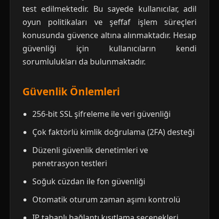
test edilmektedir. Bu sayede kullanıcılar, adil
oyun politikaları ve şeffaf işlem süreçleri
konusunda güvence altına alınmaktadır. Hesap
güvenliği için kullanıcıların kendi
sorumlulukları da bulunmaktadır.
Güvenlik Önlemleri
256-bit SSL şifreleme ile veri güvenliği
Çok faktörlü kimlik doğrulama (2FA) desteği
Düzenli güvenlik denetimleri ve
penetrasyon testleri
Soğuk cüzdan ile fon güvenliği
Otomatik oturum zaman aşımı kontrolü
IP tabanlı bağlantı kısıtlama seçenekleri