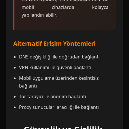
mobil cihazlarda kolayca
yapılandırılabilir.
Alternatif Erişim Yöntemleri
DNS değişikliği ile doğrudan bağlantı
VPN kullanımı ile güvenli bağlantı
Mobil uygulama üzerinden kesintisiz
bağlantı
Tor tarayıcı ile anonim bağlantı
Proxy sunucuları aracılığı ile bağlantı