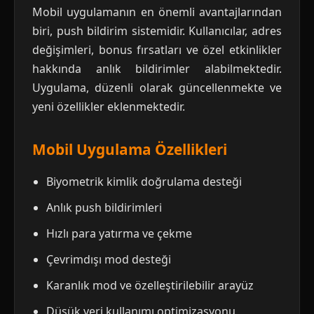
Mobil uygulamanın en önemli avantajlarından
biri, push bildirim sistemidir. Kullanıcılar, adres
değişimleri, bonus fırsatları ve özel etkinlikler
hakkında anlık bildirimler alabilmektedir.
Uygulama, düzenli olarak güncellenmekte ve
yeni özellikler eklenmektedir.
Mobil Uygulama Özellikleri
Biyometrik kimlik doğrulama desteği
Anlık push bildirimleri
Hızlı para yatırma ve çekme
Çevrimdışı mod desteği
Karanlık mod ve özelleştirilebilir arayüz
Düşük veri kullanımı optimizasyonu