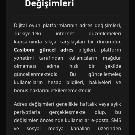
Değişimleri
Dijital oyun platformlarının adres değişimleri,
Türkiye'deki internet düzenlemeleri
kapsamında sıkça karşılaşılan bir durumdur.
Casibom güncel adres
bilgileri, platform
yönetimi tarafından kullanıcıların mağdur
olmaması adına hızlı bir şekilde
güncellenmektedir. Bu güncellemeler,
kullanıcıların hesap bilgileri, bakiyeleri ve
bonus haklarını etkilememektedir.
Adres değişimleri genellikle haftalık veya aylık
periyotlarla gerçekleşmekte olup, bu
değişimler öncesinde kullanıcılar e-posta, SMS
ve sosyal medya kanalları üzerinden