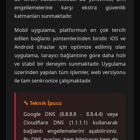
engellemelerine karşı ekstra güvenlik
katmanları sunmaktadır.
Mobil uygulama, platformun en çok tercih
edilen bağlantı yöntemlerinden biridir. iOS ve
Android cihazlar için optimize edilmiş olan
uygulama, tarayıcı bağlantıine göre daha hızlı
ve stabil bir deneyim sunmaktadır. Uygulama
üzerinden yapılan tüm işlemler, web versiyonu
ile tam senkronize çalışmaktadır.
🔧 Teknik İpucu
Google DNS (8.8.8.8 - 8.8.4.4) veya
Cloudflare DNS (1.1.1.1) kullanarak
bağlantı engellemelerini aşabilirsiniz.
Bu DNS ayarları, hem bilgisayar hem de