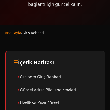
bağlantı için güncel kalın.
Ana Sayfa
/
Giriş Rehberi
İçerik Haritası
Casibom Giriş Rehberi
Güncel Adres Bilgilendirmeleri
Üyelik ve Kayıt Süreci