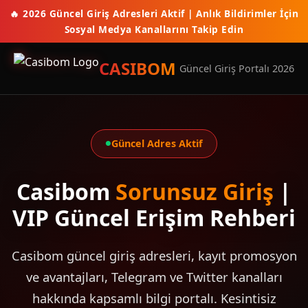
🔥 2026 Güncel Giriş Adresleri Aktif | Anlık Bildirimler İçin
Sosyal Medya Kanallarını Takip Edin
CASIBOM
Güncel Giriş Portalı 2026
Güncel Adres Aktif
Casibom
Sorunsuz Giriş
|
VIP Güncel Erişim Rehberi
Casibom güncel giriş adresleri, kayıt promosyon
ve avantajları, Telegram ve Twitter kanalları
hakkında kapsamlı bilgi portalı. Kesintisiz