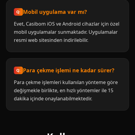
Mobil uygulama var mı?
Evet, Casibom iOS ve Android cihazlar için özel
mobil uygulamalar sunmaktadır. Uygulamalar
resmi web sitesinden indirilebilir.
Para çekme işlemi ne kadar sürer?
Para çekme işlemleri kullanılan yönteme göre
değişmekle birlikte, en hızlı yöntemler ile 15
dakika içinde onaylanabilmektedir.