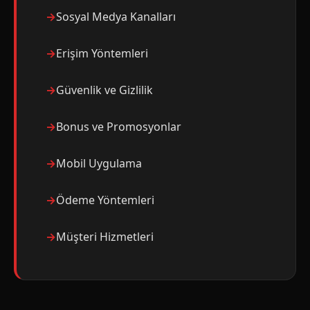
Sosyal Medya Kanalları
Erişim Yöntemleri
Güvenlik ve Gizlilik
Bonus ve Promosyonlar
Mobil Uygulama
Ödeme Yöntemleri
Müşteri Hizmetleri