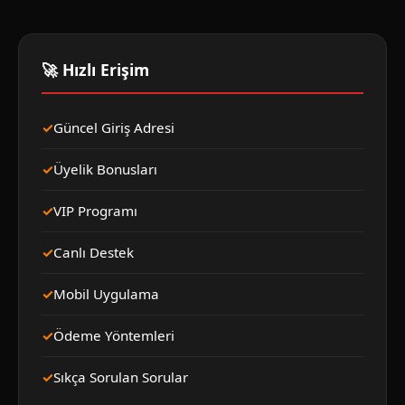
🚀 Hızlı Erişim
Güncel Giriş Adresi
Üyelik Bonusları
VIP Programı
Canlı Destek
Mobil Uygulama
Ödeme Yöntemleri
Sıkça Sorulan Sorular