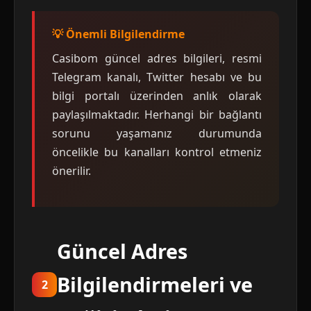
💡 Önemli Bilgilendirme
Casibom güncel adres bilgileri, resmi
Telegram kanalı, Twitter hesabı ve bu
bilgi portalı üzerinden anlık olarak
paylaşılmaktadır. Herhangi bir bağlantı
sorunu yaşamanız durumunda
öncelikle bu kanalları kontrol etmeniz
önerilir.
Güncel Adres
Bilgilendirmeleri ve
2