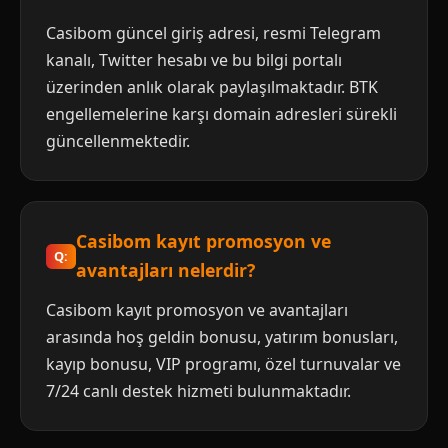
Casibom güncel giriş adresi, resmi Telegram
kanalı, Twitter hesabı ve bu bilgi portalı
üzerinden anlık olarak paylaşılmaktadır. BTK
engellemelerine karşı domain adresleri sürekli
güncellenmektedir.
Casibom kayıt promosyon ve
avantajları nelerdir?
Casibom kayıt promosyon ve avantajları
arasında hoş geldin bonusu, yatırım bonusları,
kayıp bonusu, VIP programı, özel turnuvalar ve
7/24 canlı destek hizmeti bulunmaktadır.