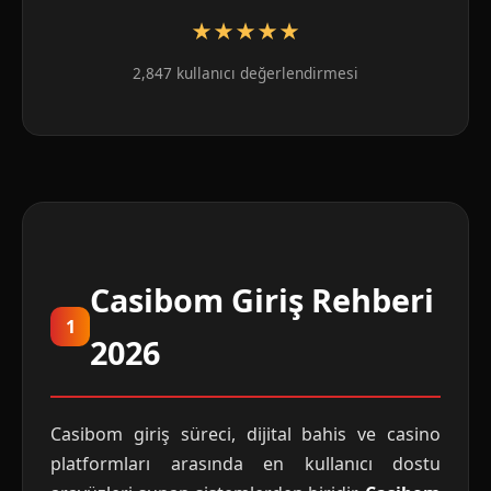
★★★★★
2,847 kullanıcı değerlendirmesi
Casibom Giriş Rehberi
1
2026
Casibom giriş süreci, dijital bahis ve casino
platformları arasında en kullanıcı dostu