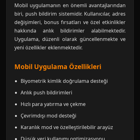
Mobil uygulamanın en önemli avantajlarından
biri, push bildirim sistemidir. Kullanıcılar, adres
değişimleri, bonus fırsatları ve özel etkinlikler
hakkında anlık bildirimler alabilmektedir.
Uygulama, düzenli olarak güncellenmekte ve
yeni özellikler eklenmektedir.
Mobil Uygulama Özellikleri
Biyometrik kimlik doğrulama desteği
Anlık push bildirimleri
Hızlı para yatırma ve çekme
Çevrimdışı mod desteği
Karanlık mod ve özelleştirilebilir arayüz
Düşük veri kullanımı optimizasyonu