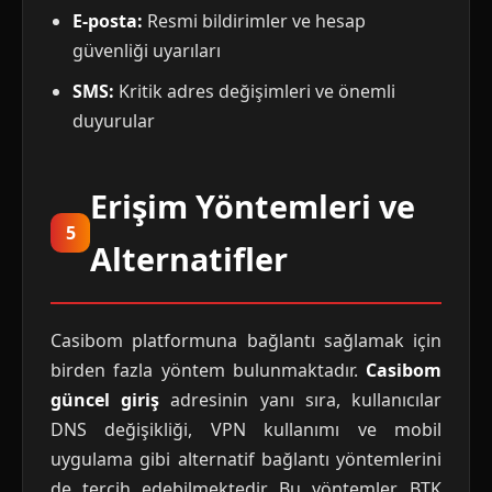
E-posta:
Resmi bildirimler ve hesap
güvenliği uyarıları
SMS:
Kritik adres değişimleri ve önemli
duyurular
Erişim Yöntemleri ve
5
Alternatifler
Casibom platformuna bağlantı sağlamak için
birden fazla yöntem bulunmaktadır.
Casibom
güncel giriş
adresinin yanı sıra, kullanıcılar
DNS değişikliği, VPN kullanımı ve mobil
uygulama gibi alternatif bağlantı yöntemlerini
de tercih edebilmektedir. Bu yöntemler, BTK