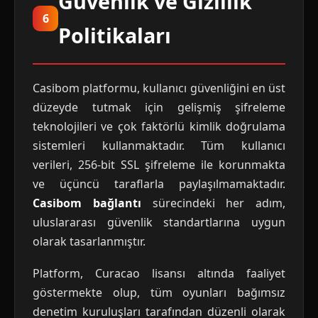
Güvenlik ve Gizlilik
6
Politikaları
Casibom platformu, kullanıcı güvenliğini en üst
düzeyde tutmak için gelişmiş şifreleme
teknolojileri ve çok faktörlü kimlik doğrulama
sistemleri kullanmaktadır. Tüm kullanıcı
verileri, 256-bit SSL şifreleme ile korunmakta
ve üçüncü taraflarla paylaşılmamaktadır.
Casibom bağlantı
sürecindeki her adım,
uluslararası güvenlik standartlarına uygun
olarak tasarlanmıştır.
Platform, Curacao lisansı altında faaliyet
göstermekte olup, tüm oyunları bağımsız
denetim kuruluşları tarafından düzenli olarak