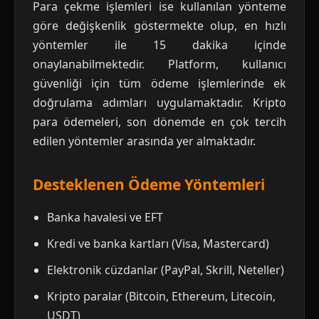
Para çekme işlemleri ise kullanılan yönteme
göre değişkenlik göstermekte olup, en hızlı
yöntemler ile 15 dakika içinde
onaylanabilmektedir. Platform, kullanıcı
güvenliği için tüm ödeme işlemlerinde ek
doğrulama adımları uygulamaktadır. Kripto
para ödemeleri, son dönemde en çok tercih
edilen yöntemler arasında yer almaktadır.
Desteklenen Ödeme Yöntemleri
Banka havalesi ve EFT
Kredi ve banka kartları (Visa, Mastercard)
Elektronik cüzdanlar (PayPal, Skrill, Neteller)
Kripto paralar (Bitcoin, Ethereum, Litecoin,
USDT)