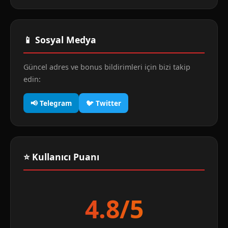
📱 Sosyal Medya
Güncel adres ve bonus bildirimleri için bizi takip
edin:
📢 Telegram
🐦 Twitter
⭐ Kullanıcı Puanı
4.8/5