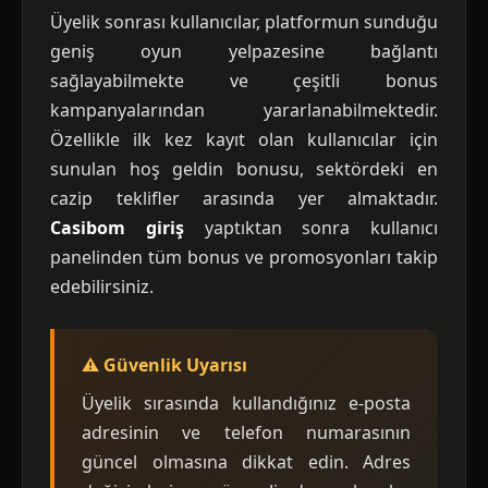
Üyelik sonrası kullanıcılar, platformun sunduğu
geniş oyun yelpazesine bağlantı
sağlayabilmekte ve çeşitli bonus
kampanyalarından yararlanabilmektedir.
Özellikle ilk kez kayıt olan kullanıcılar için
sunulan hoş geldin bonusu, sektördeki en
cazip teklifler arasında yer almaktadır.
Casibom giriş
yaptıktan sonra kullanıcı
panelinden tüm bonus ve promosyonları takip
edebilirsiniz.
⚠️ Güvenlik Uyarısı
Üyelik sırasında kullandığınız e-posta
adresinin ve telefon numarasının
güncel olmasına dikkat edin. Adres