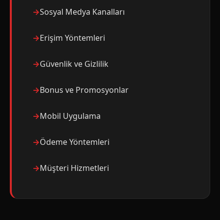
Sosyal Medya Kanalları
Erişim Yöntemleri
Güvenlik ve Gizlilik
Bonus ve Promosyonlar
Mobil Uygulama
Ödeme Yöntemleri
Müşteri Hizmetleri