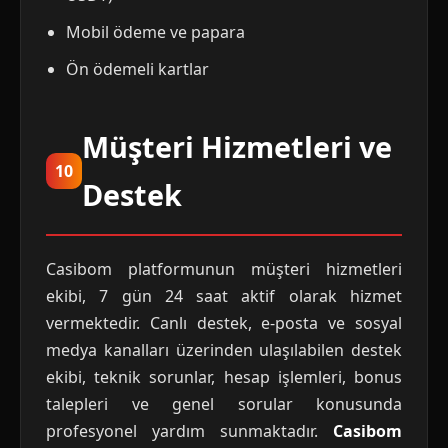
Mobil ödeme ve papara
Ön ödemeli kartlar
Müşteri Hizmetleri ve
10
Destek
Casibom platformunun müşteri hizmetleri
ekibi, 7 gün 24 saat aktif olarak hizmet
vermektedir. Canlı destek, e-posta ve sosyal
medya kanalları üzerinden ulaşılabilen destek
ekibi, teknik sorunlar, hesap işlemleri, bonus
talepleri ve genel sorular konusunda
profesyonel yardım sunmaktadır.
Casibom