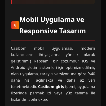
Mobil Uygulama ve
8
Responsive Tasarım
Casibom mobil uygulaması, modern
kullanıcıların ihtiyaçlarına yönelik olarak
geliştirilmiş kapsamlı bir çözümdür. iOS ve
Android işletim sistemleri için optimize edilmiş
olan uygulama, tarayıcı versiyonuna göre %40
daha hızlı açılmakta ve daha az veri
tüketmektedir.
Casibom giriş
işlemi, uygulama
üzerinde parmak izi veya yüz tanıma ile
hızlandırılabilmektedir.