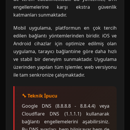
engellemelerine karşı ekstra güvenlik
katmanları sunmaktadır.
Mobil uygulama, platformun en çok tercih
edilen bağlantı yöntemlerinden biridir. iOS ve
Android cihazlar için optimize edilmiş olan
uygulama, tarayıcı bağlantıine göre daha hızlı
ve stabil bir deneyim sunmaktadır. Uygulama
üzerinden yapılan tüm işlemler, web versiyonu
ile tam senkronize çalışmaktadır.
🔧 Teknik İpucu
Google DNS (8.8.8.8 - 8.8.4.4) veya
Cloudflare DNS (1.1.1.1) kullanarak
bağlantı engellemelerini aşabilirsiniz.
Bu DNS ayarları, hem bilgisayar hem de