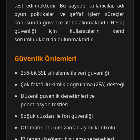
test edilmektedir. Bu sayede kullanıcılar, adil
oyun politikaları ve şeffaf işlem süreçleri
konusunda güvence altına alınmaktadır. Hesap
güvenliği için kullanıcıların kendi
sorumlulukları da bulunmaktadır.
Güvenlik Önlemleri
256-bit SSL şifreleme ile veri güvenliği
Çok faktörlü kimlik doğrulama (2FA) desteği
Düzenli güvenlik denetimleri ve
penetrasyon testleri
Soğuk cüzdan ile fon güvenliği
Otomatik oturum zaman aşımı kontrolü
IP tabanlı bağlantı kısıtlama seçenekleri