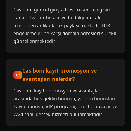
Casibom güncel giriş adresi, resmi Telegram
kanalı, Twitter hesabı ve bu bilgi portalı
üzerinden anlık olarak paylaşılmaktadır. BTK
engellemelerine karşı domain adresleri sürekli
güncellenmektedir.
Casibom kayıt promosyon ve
avantajları nelerdir?
Casibom kayıt promosyon ve avantajları
arasında hoş geldin bonusu, yatırım bonusları,
kayıp bonusu, VIP programı, özel turnuvalar ve
7/24 canlı destek hizmeti bulunmaktadır.