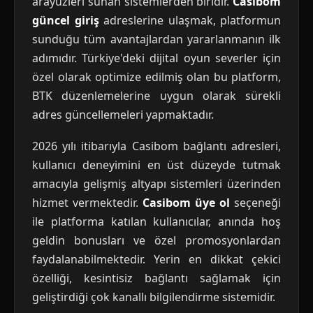
arayüzleri sunan sistemlerden biridir.
Casibom
güncel giriş
adreslerine ulaşmak, platformun
sunduğu tüm avantajlardan yararlanmanın ilk
adımıdır. Türkiye'deki dijital oyun severler için
özel olarak optimize edilmiş olan bu platform,
BTK düzenlemelerine uygun olarak sürekli
adres güncellemeleri yapmaktadır.
2026 yılı itibarıyla Casibom bağlantı adresleri,
kullanıcı deneyimini en üst düzeyde tutmak
amacıyla gelişmiş altyapı sistemleri üzerinden
hizmet vermektedir.
Casibom üye ol
seçeneği
ile platforma katılan kullanıcılar, anında hoş
geldin bonusları ve özel promosyonlardan
faydalanabilmektedir. Yerin en dikkat çekici
özelliği, kesintisiz bağlantı sağlamak için
geliştirdiği çok kanallı bilgilendirme sistemidir.