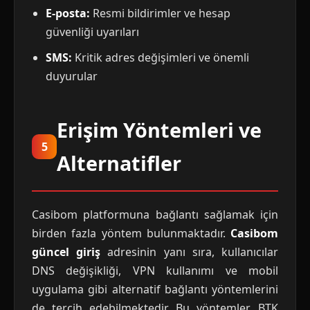
E-posta:
Resmi bildirimler ve hesap
güvenliği uyarıları
SMS:
Kritik adres değişimleri ve önemli
duyurular
Erişim Yöntemleri ve
5
Alternatifler
Casibom platformuna bağlantı sağlamak için
birden fazla yöntem bulunmaktadır.
Casibom
güncel giriş
adresinin yanı sıra, kullanıcılar
DNS değişikliği, VPN kullanımı ve mobil
uygulama gibi alternatif bağlantı yöntemlerini
de tercih edebilmektedir. Bu yöntemler, BTK