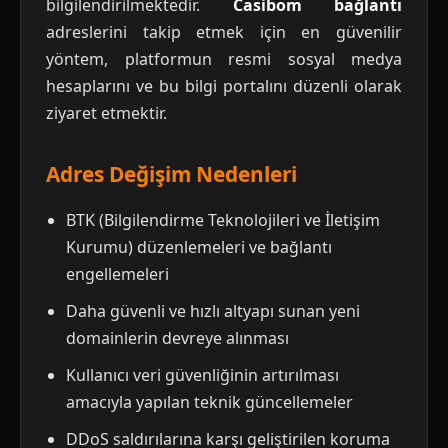
bilgilendirilmektedir.
Casibom bağlantı
adreslerini takip etmek için en güvenilir
yöntem, platformun resmi sosyal medya
hesaplarını ve bu bilgi portalını düzenli olarak
ziyaret etmektir.
Adres Değişim Nedenleri
BTK (Bilgilendirme Teknolojileri ve İletişim
Kurumu) düzenlemeleri ve bağlantı
engellemeleri
Daha güvenli ve hızlı altyapı sunan yeni
domainlerin devreye alınması
Kullanıcı veri güvenliğinin artırılması
amacıyla yapılan teknik güncellemeler
DDoS saldırılarına karşı geliştirilen koruma