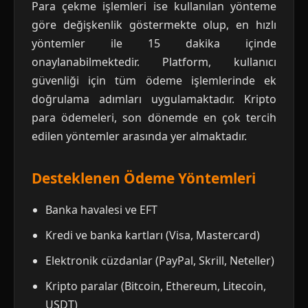
Para çekme işlemleri ise kullanılan yönteme
göre değişkenlik göstermekte olup, en hızlı
yöntemler ile 15 dakika içinde
onaylanabilmektedir. Platform, kullanıcı
güvenliği için tüm ödeme işlemlerinde ek
doğrulama adımları uygulamaktadır. Kripto
para ödemeleri, son dönemde en çok tercih
edilen yöntemler arasında yer almaktadır.
Desteklenen Ödeme Yöntemleri
Banka havalesi ve EFT
Kredi ve banka kartları (Visa, Mastercard)
Elektronik cüzdanlar (PayPal, Skrill, Neteller)
Kripto paralar (Bitcoin, Ethereum, Litecoin,
USDT)