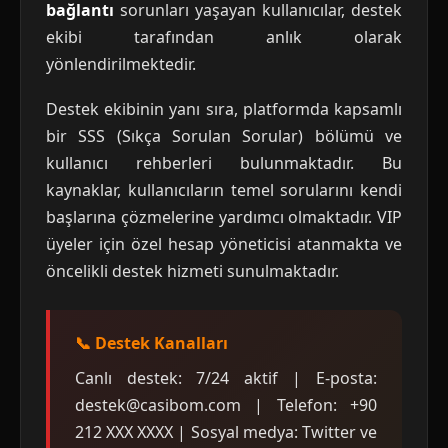
bağlantı
sorunları yaşayan kullanıcılar, destek
ekibi tarafından anlık olarak
yönlendirilmektedir.
Destek ekibinin yanı sıra, platformda kapsamlı
bir SSS (Sıkça Sorulan Sorular) bölümü ve
kullanıcı rehberleri bulunmaktadır. Bu
kaynaklar, kullanıcıların temel sorularını kendi
başlarına çözmelerine yardımcı olmaktadır. VIP
üyeler için özel hesap yöneticisi atanmakta ve
öncelikli destek hizmeti sunulmaktadır.
📞 Destek Kanalları
Canlı destek: 7/24 aktif | E-posta:
destek@casibom.com | Telefon: +90
212 XXX XXXX | Sosyal medya: Twitter ve