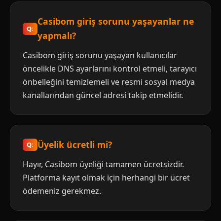
Casibom giriş sorunu yaşayanlar ne
yapmalı?
Casibom giriş sorunu yaşayan kullanıcılar
öncelikle DNS ayarlarını kontrol etmeli, tarayıcı
önbelleğini temizlemeli ve resmi sosyal medya
kanallarından güncel adresi takip etmelidir.
Üyelik ücretli mi?
Hayır, Casibom üyeliği tamamen ücretsizdir.
Platforma kayıt olmak için herhangi bir ücret
ödemeniz gerekmez.