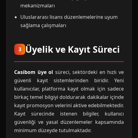
mekanizmaları
Uluslararası lisans düzenlemelerine uyum
sağlama çalışmaları
Üyelik ve Kayıt Süreci
3
Casibom üye ol
süreci, sektördeki en hızlı ve
güvenli kayıt sistemlerinden biridir. Yeni
kullanıcılar, platforma kayıt olmak için sadece
birkaç temel bilgiyi doldurarak dakikalar içinde
kayıt promosyon velerini aktive edebilmektedir.
Kayıt sürecinde istenen bilgiler, kullanıcı
güvenliği ve yasal düzenlemeler kapsamında
minimum düzeyde tutulmaktadır.