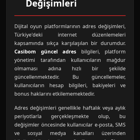
Değişimleri
Dijital oyun platformlarının adres değişimleri,
Türkiye'deki internet düzenlemeleri
kapsamında sıkça karşılaşılan bir durumdur.
Casibom güncel adres
bilgileri, platform
yönetimi tarafından kullanıcıların mağdur
olmaması adına hızlı bir şekilde
güncellenmektedir. Bu güncellemeler,
kullanıcıların hesap bilgileri, bakiyeleri ve
bonus haklarını etkilememektedir.
Adres değişimleri genellikle haftalık veya aylık
periyotlarla gerçekleşmekte olup, bu
değişimler öncesinde kullanıcılar e-posta, SMS
ve sosyal medya kanalları üzerinden