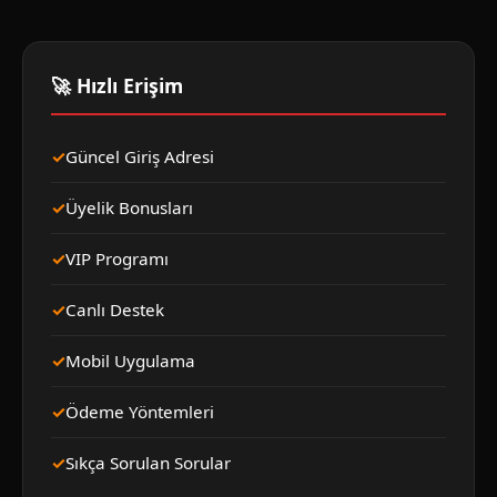
🚀 Hızlı Erişim
Güncel Giriş Adresi
Üyelik Bonusları
VIP Programı
Canlı Destek
Mobil Uygulama
Ödeme Yöntemleri
Sıkça Sorulan Sorular