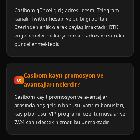
Casibom güncel giriş adresi, resmi Telegram
kanalı, Twitter hesabı ve bu bilgi portalı
üzerinden anlık olarak paylaşılmaktadır. BTK
engellemelerine karşı domain adresleri sürekli
güncellenmektedir.
Casibom kayıt promosyon ve
avantajları nelerdir?
Casibom kayıt promosyon ve avantajları
arasında hoş geldin bonusu, yatırım bonusları,
kayıp bonusu, VIP programı, özel turnuvalar ve
7/24 canlı destek hizmeti bulunmaktadır.