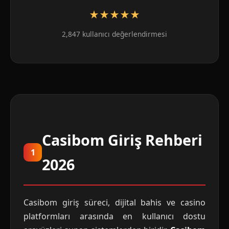
★★★★★
2,847 kullanıcı değerlendirmesi
Casibom Giriş Rehberi
1
2026
Casibom giriş süreci, dijital bahis ve casino
platformları arasında en kullanıcı dostu