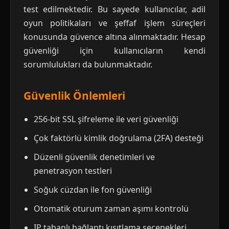
test edilmektedir. Bu sayede kullanıcılar, adil
oyun politikaları ve şeffaf işlem süreçleri
konusunda güvence altına alınmaktadır. Hesap
güvenliği için kullanıcıların kendi
sorumlulukları da bulunmaktadır.
Güvenlik Önlemleri
256-bit SSL şifreleme ile veri güvenliği
Çok faktörlü kimlik doğrulama (2FA) desteği
Düzenli güvenlik denetimleri ve
penetrasyon testleri
Soğuk cüzdan ile fon güvenliği
Otomatik oturum zaman aşımı kontrolü
IP tabanlı bağlantı kısıtlama seçenekleri