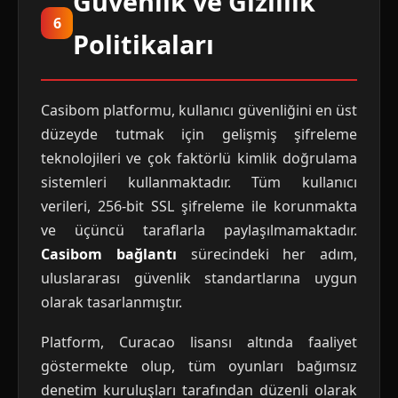
Güvenlik ve Gizlilik
6
Politikaları
Casibom platformu, kullanıcı güvenliğini en üst
düzeyde tutmak için gelişmiş şifreleme
teknolojileri ve çok faktörlü kimlik doğrulama
sistemleri kullanmaktadır. Tüm kullanıcı
verileri, 256-bit SSL şifreleme ile korunmakta
ve üçüncü taraflarla paylaşılmamaktadır.
Casibom bağlantı
sürecindeki her adım,
uluslararası güvenlik standartlarına uygun
olarak tasarlanmıştır.
Platform, Curacao lisansı altında faaliyet
göstermekte olup, tüm oyunları bağımsız
denetim kuruluşları tarafından düzenli olarak