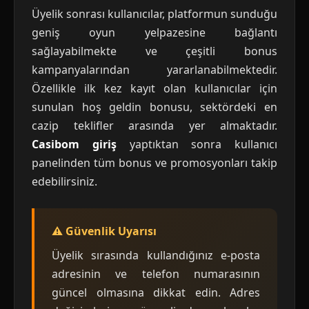
Üyelik sonrası kullanıcılar, platformun sunduğu
geniş oyun yelpazesine bağlantı
sağlayabilmekte ve çeşitli bonus
kampanyalarından yararlanabilmektedir.
Özellikle ilk kez kayıt olan kullanıcılar için
sunulan hoş geldin bonusu, sektördeki en
cazip teklifler arasında yer almaktadır.
Casibom giriş
yaptıktan sonra kullanıcı
panelinden tüm bonus ve promosyonları takip
edebilirsiniz.
⚠️ Güvenlik Uyarısı
Üyelik sırasında kullandığınız e-posta
adresinin ve telefon numarasının
güncel olmasına dikkat edin. Adres