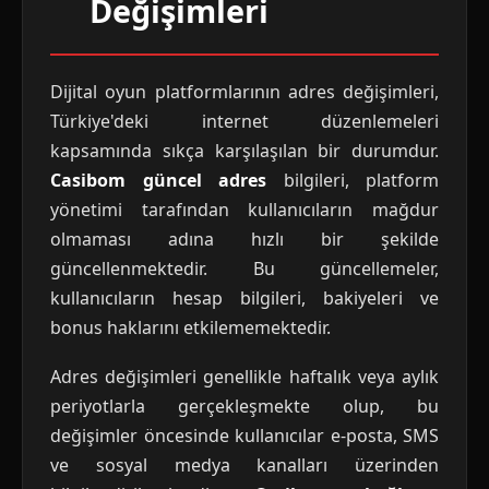
Değişimleri
Dijital oyun platformlarının adres değişimleri,
Türkiye'deki internet düzenlemeleri
kapsamında sıkça karşılaşılan bir durumdur.
Casibom güncel adres
bilgileri, platform
yönetimi tarafından kullanıcıların mağdur
olmaması adına hızlı bir şekilde
güncellenmektedir. Bu güncellemeler,
kullanıcıların hesap bilgileri, bakiyeleri ve
bonus haklarını etkilememektedir.
Adres değişimleri genellikle haftalık veya aylık
periyotlarla gerçekleşmekte olup, bu
değişimler öncesinde kullanıcılar e-posta, SMS
ve sosyal medya kanalları üzerinden