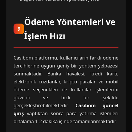
Ödeme Yöntemleri ve
9
İşlem Hızı
Casibom platformu, kullanıcıların farklı ödeme
tercihlerine uygun geniş bir yöntem yelpazesi
sunmaktadır. Banka havalesi, kredi kartı,
elektronik cüzdanlar, kripto paralar ve mobil
ödeme seçenekleri ile kullanılar işlemlerini
güvenli ve hızlı bir şekilde
gerçekleştirebilmektedir.
Casibom güncel
giriş
yaptıktan sonra para yatırma işlemleri
ortalama 1-2 dakika içinde tamamlanmaktadır.