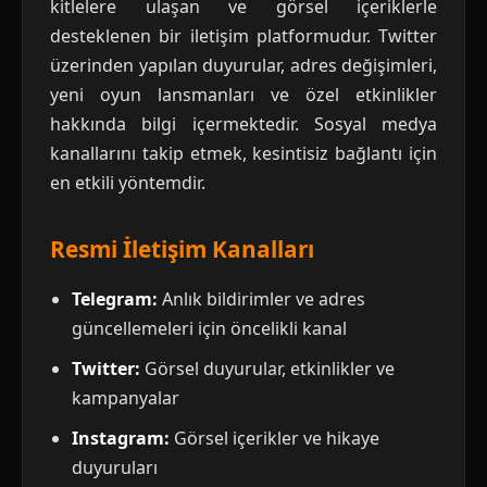
kitlelere ulaşan ve görsel içeriklerle
desteklenen bir iletişim platformudur. Twitter
üzerinden yapılan duyurular, adres değişimleri,
yeni oyun lansmanları ve özel etkinlikler
hakkında bilgi içermektedir. Sosyal medya
kanallarını takip etmek, kesintisiz bağlantı için
en etkili yöntemdir.
Resmi İletişim Kanalları
Telegram:
Anlık bildirimler ve adres
güncellemeleri için öncelikli kanal
Twitter:
Görsel duyurular, etkinlikler ve
kampanyalar
Instagram:
Görsel içerikler ve hikaye
duyuruları