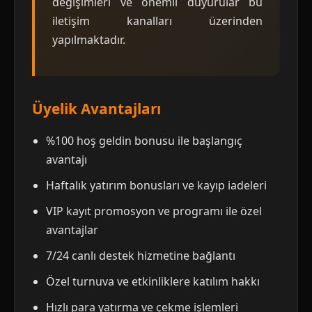
değişimleri ve önemli duyurular bu
iletişim kanalları üzerinden
yapılmaktadır.
Üyelik Avantajları
%100 hoş geldin bonusu ile başlangıç
avantajı
Haftalık yatırım bonusları ve kayıp iadeleri
VIP kayıt promosyon ve programı ile özel
avantajlar
7/24 canlı destek hizmetine bağlantı
Özel turnuva ve etkinliklere katılım hakkı
Hızlı para yatırma ve çekme işlemleri