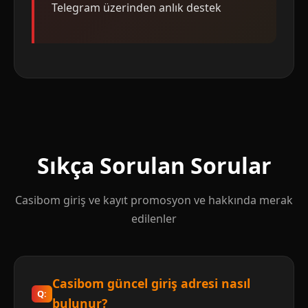
Telegram üzerinden anlık destek
Sıkça Sorulan Sorular
Casibom giriş ve kayıt promosyon ve hakkında merak
edilenler
Casibom güncel giriş adresi nasıl
bulunur?