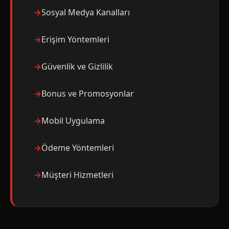
Sosyal Medya Kanalları
Erişim Yöntemleri
Güvenlik ve Gizlilik
Bonus ve Promosyonlar
Mobil Uygulama
Ödeme Yöntemleri
Müşteri Hizmetleri