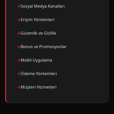
Sosyal Medya Kanalları
Erişim Yöntemleri
Güvenlik ve Gizlilik
Bonus ve Promosyonlar
Mobil Uygulama
Ödeme Yöntemleri
Müşteri Hizmetleri