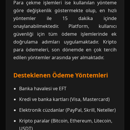
Para çekme işlemleri ise kullanılan yönteme
göre değişkenlik göstermekte olup, en hızlı
yöntemler ile 15 dakika içinde
onaylanabilmektedir. Platform, kullanıcı
güvenliği için tüm ödeme işlemlerinde ek
doğrulama adımları uygulamaktadır. Kripto
para ödemeleri, son dönemde en çok tercih
edilen yöntemler arasında yer almaktadır.
Desteklenen Ödeme Yöntemleri
Banka havalesi ve EFT
Kredi ve banka kartları (Visa, Mastercard)
Elektronik cüzdanlar (PayPal, Skrill, Neteller)
Kripto paralar (Bitcoin, Ethereum, Litecoin,
USDT)