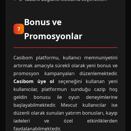
Bonus ve
7
Promosyonlar
Casibom platformu, kullanıcı memnuniyetini
artırmak amacıyla sürekli olarak yeni bonus ve
promosyon kampanyaları düzenlemektedir.
Casibom üye ol
seçeneğini kullanan yeni
kullanıcılar, platformun sunduğu cazip hoş
geldin bonusu ile oyun deneyimlerine
başlayabilmektedir. Mevcut kullanıcılar ise
düzenli olarak sunulan yatırım bonusları, kayıp
iadeleri ve özel etkinliklerden
faydalanabilmektedir.