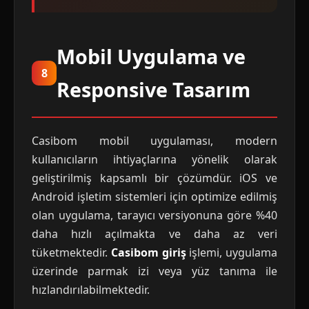
Mobil Uygulama ve
8
Responsive Tasarım
Casibom mobil uygulaması, modern
kullanıcıların ihtiyaçlarına yönelik olarak
geliştirilmiş kapsamlı bir çözümdür. iOS ve
Android işletim sistemleri için optimize edilmiş
olan uygulama, tarayıcı versiyonuna göre %40
daha hızlı açılmakta ve daha az veri
tüketmektedir.
Casibom giriş
işlemi, uygulama
üzerinde parmak izi veya yüz tanıma ile
hızlandırılabilmektedir.