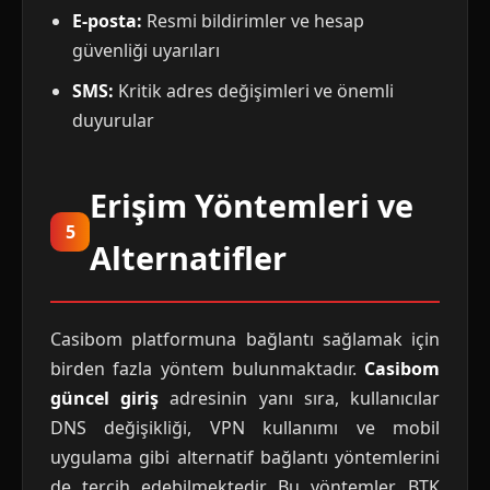
E-posta:
Resmi bildirimler ve hesap
güvenliği uyarıları
SMS:
Kritik adres değişimleri ve önemli
duyurular
Erişim Yöntemleri ve
5
Alternatifler
Casibom platformuna bağlantı sağlamak için
birden fazla yöntem bulunmaktadır.
Casibom
güncel giriş
adresinin yanı sıra, kullanıcılar
DNS değişikliği, VPN kullanımı ve mobil
uygulama gibi alternatif bağlantı yöntemlerini
de tercih edebilmektedir. Bu yöntemler, BTK