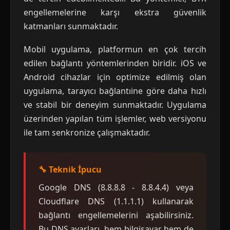
engellemelerine karşı ekstra güvenlik
katmanları sunmaktadır.
Mobil uygulama, platformun en çok tercih
edilen bağlantı yöntemlerinden biridir. iOS ve
Android cihazlar için optimize edilmiş olan
uygulama, tarayıcı bağlantıine göre daha hızlı
ve stabil bir deneyim sunmaktadır. Uygulama
üzerinden yapılan tüm işlemler, web versiyonu
ile tam senkronize çalışmaktadır.
🔧 Teknik İpucu
Google DNS (8.8.8.8 - 8.8.4.4) veya
Cloudflare DNS (1.1.1.1) kullanarak
bağlantı engellemelerini aşabilirsiniz.
Bu DNS ayarları, hem bilgisayar hem de