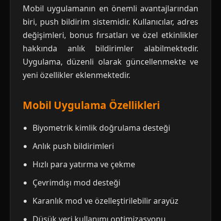
Mobil uygulamanın en önemli avantajlarından
biri, push bildirim sistemidir. Kullanıcılar, adres
değişimleri, bonus fırsatları ve özel etkinlikler
hakkında anlık bildirimler alabilmektedir.
Uygulama, düzenli olarak güncellenmekte ve
yeni özellikler eklenmektedir.
Mobil Uygulama Özellikleri
Biyometrik kimlik doğrulama desteği
Anlık push bildirimleri
Hızlı para yatırma ve çekme
Çevrimdışı mod desteği
Karanlık mod ve özelleştirilebilir arayüz
Düşük veri kullanımı optimizasyonu