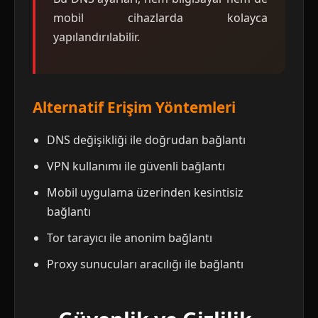
mobil cihazlarda kolayca
yapılandırılabilir.
Alternatif Erişim Yöntemleri
DNS değişikliği ile doğrudan bağlantı
VPN kullanımı ile güvenli bağlantı
Mobil uygulama üzerinden kesintisiz
bağlantı
Tor tarayıcı ile anonim bağlantı
Proxy sunucuları aracılığı ile bağlantı