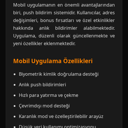
Mobil uygulamanın en önemli avantajlarından
biri, push bildirim sistemidir. Kullanıcılar, adres
değişimleri, bonus fırsatları ve özel etkinlikler
hakkında anlık bildirimler alabilmektedir.
Uygulama, düzenli olarak güncellenmekte ve
yeni özellikler eklenmektedir.
Mobil Uygulama Özellikleri
Biyometrik kimlik doğrulama desteği
Anlık push bildirimleri
Hızlı para yatırma ve çekme
Çevrimdışı mod desteği
Karanlık mod ve özelleştirilebilir arayüz
Düşük veri kullanımı optimizasyonu