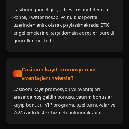
Casibom güncel giriş adresi, resmi Telegram
kanalı, Twitter hesabı ve bu bilgi portalı
üzerinden anlık olarak paylaşılmaktadır. BTK
engellemelerine karşı domain adresleri sürekli
güncellenmektedir.
Casibom kayıt promosyon ve
avantajları nelerdir?
Casibom kayıt promosyon ve avantajları
arasında hoş geldin bonusu, yatırım bonusları,
kayıp bonusu, VIP programı, özel turnuvalar ve
7/24 canlı destek hizmeti bulunmaktadır.