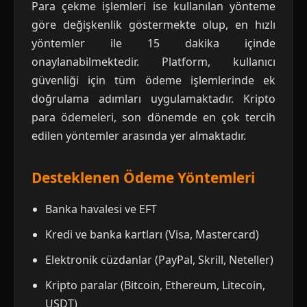
Para çekme işlemleri ise kullanılan yönteme
göre değişkenlik göstermekte olup, en hızlı
yöntemler ile 15 dakika içinde
onaylanabilmektedir. Platform, kullanıcı
güvenliği için tüm ödeme işlemlerinde ek
doğrulama adımları uygulamaktadır. Kripto
para ödemeleri, son dönemde en çok tercih
edilen yöntemler arasında yer almaktadır.
Desteklenen Ödeme Yöntemleri
Banka havalesi ve EFT
Kredi ve banka kartları (Visa, Mastercard)
Elektronik cüzdanlar (PayPal, Skrill, Neteller)
Kripto paralar (Bitcoin, Ethereum, Litecoin,
USDT)