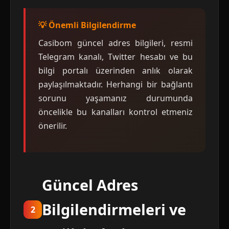
💡 Önemli Bilgilendirme
Casibom güncel adres bilgileri, resmi
Telegram kanalı, Twitter hesabı ve bu
bilgi portalı üzerinden anlık olarak
paylaşılmaktadır. Herhangi bir bağlantı
sorunu yaşamanız durumunda
öncelikle bu kanalları kontrol etmeniz
önerilir.
Güncel Adres
Bilgilendirmeleri ve
2