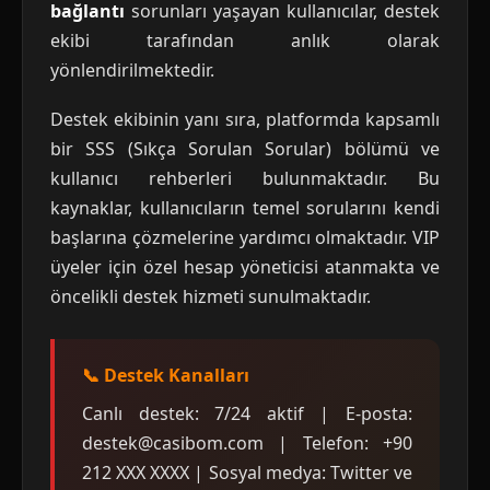
bağlantı
sorunları yaşayan kullanıcılar, destek
ekibi tarafından anlık olarak
yönlendirilmektedir.
Destek ekibinin yanı sıra, platformda kapsamlı
bir SSS (Sıkça Sorulan Sorular) bölümü ve
kullanıcı rehberleri bulunmaktadır. Bu
kaynaklar, kullanıcıların temel sorularını kendi
başlarına çözmelerine yardımcı olmaktadır. VIP
üyeler için özel hesap yöneticisi atanmakta ve
öncelikli destek hizmeti sunulmaktadır.
📞 Destek Kanalları
Canlı destek: 7/24 aktif | E-posta:
destek@casibom.com | Telefon: +90
212 XXX XXXX | Sosyal medya: Twitter ve