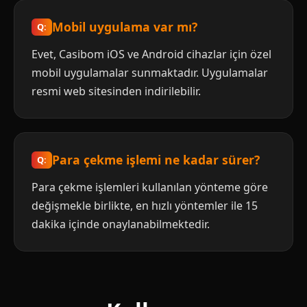
Mobil uygulama var mı?
Evet, Casibom iOS ve Android cihazlar için özel
mobil uygulamalar sunmaktadır. Uygulamalar
resmi web sitesinden indirilebilir.
Para çekme işlemi ne kadar sürer?
Para çekme işlemleri kullanılan yönteme göre
değişmekle birlikte, en hızlı yöntemler ile 15
dakika içinde onaylanabilmektedir.