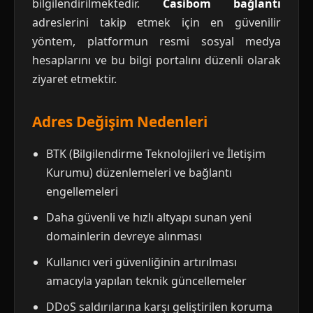
bilgilendirilmektedir.
Casibom bağlantı
adreslerini takip etmek için en güvenilir
yöntem, platformun resmi sosyal medya
hesaplarını ve bu bilgi portalını düzenli olarak
ziyaret etmektir.
Adres Değişim Nedenleri
BTK (Bilgilendirme Teknolojileri ve İletişim
Kurumu) düzenlemeleri ve bağlantı
engellemeleri
Daha güvenli ve hızlı altyapı sunan yeni
domainlerin devreye alınması
Kullanıcı veri güvenliğinin artırılması
amacıyla yapılan teknik güncellemeler
DDoS saldırılarına karşı geliştirilen koruma