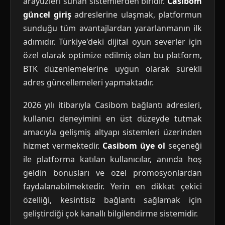
arayüzleri sunan sistemlerden biridir.
Casibom
güncel giriş
adreslerine ulaşmak, platformun
sunduğu tüm avantajlardan yararlanmanın ilk
adımıdır. Türkiye'deki dijital oyun severler için
özel olarak optimize edilmiş olan bu platform,
BTK düzenlemelerine uygun olarak sürekli
adres güncellemeleri yapmaktadır.
2026 yılı itibarıyla Casibom bağlantı adresleri,
kullanıcı deneyimini en üst düzeyde tutmak
amacıyla gelişmiş altyapı sistemleri üzerinden
hizmet vermektedir.
Casibom üye ol
seçeneği
ile platforma katılan kullanıcılar, anında hoş
geldin bonusları ve özel promosyonlardan
faydalanabilmektedir. Yerin en dikkat çekici
özelliği, kesintisiz bağlantı sağlamak için
geliştirdiği çok kanallı bilgilendirme sistemidir.