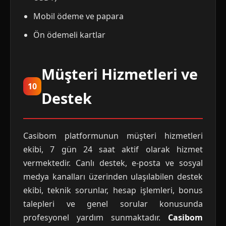
Mobil ödeme ve papara
Ön ödemeli kartlar
Müşteri Hizmetleri ve
10
Destek
Casibom platformunun müşteri hizmetleri
ekibi, 7 gün 24 saat aktif olarak hizmet
vermektedir. Canlı destek, e-posta ve sosyal
medya kanalları üzerinden ulaşılabilen destek
ekibi, teknik sorunlar, hesap işlemleri, bonus
talepleri ve genel sorular konusunda
profesyonel yardım sunmaktadır.
Casibom