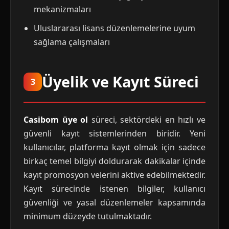
mekanizmaları
Uluslararası lisans düzenlemelerine uyum
sağlama çalışmaları
Üyelik ve Kayıt Süreci
3
Casibom üye ol
süreci, sektördeki en hızlı ve
güvenli kayıt sistemlerinden biridir. Yeni
kullanıcılar, platforma kayıt olmak için sadece
birkaç temel bilgiyi doldurarak dakikalar içinde
kayıt promosyon velerini aktive edebilmektedir.
Kayıt sürecinde istenen bilgiler, kullanıcı
güvenliği ve yasal düzenlemeler kapsamında
minimum düzeyde tutulmaktadır.