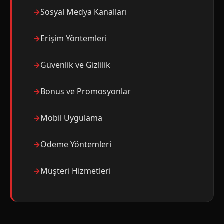
Sosyal Medya Kanalları
Erişim Yöntemleri
Güvenlik ve Gizlilik
Bonus ve Promosyonlar
Mobil Uygulama
Ödeme Yöntemleri
Müşteri Hizmetleri