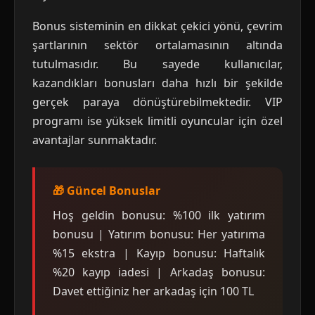
Bonus sisteminin en dikkat çekici yönü, çevrim
şartlarının sektör ortalamasının altında
tutulmasıdır. Bu sayede kullanıcılar,
kazandıkları bonusları daha hızlı bir şekilde
gerçek paraya dönüştürebilmektedir. VIP
programı ise yüksek limitli oyuncular için özel
avantajlar sunmaktadır.
🎁 Güncel Bonuslar
Hoş geldin bonusu: %100 ilk yatırım
bonusu | Yatırım bonusu: Her yatırıma
%15 ekstra | Kayıp bonusu: Haftalık
%20 kayıp iadesi | Arkadaş bonusu:
Davet ettiğiniz her arkadaş için 100 TL