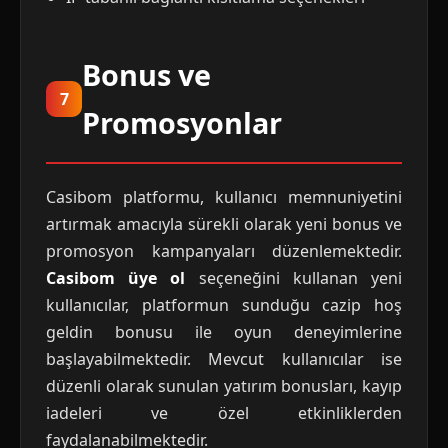
Bonus ve
7
Promosyonlar
Casibom platformu, kullanıcı memnuniyetini
artırmak amacıyla sürekli olarak yeni bonus ve
promosyon kampanyaları düzenlemektedir.
Casibom üye ol
seçeneğini kullanan yeni
kullanıcılar, platformun sunduğu cazip hoş
geldin bonusu ile oyun deneyimlerine
başlayabilmektedir. Mevcut kullanıcılar ise
düzenli olarak sunulan yatırım bonusları, kayıp
iadeleri ve özel etkinliklerden
faydalanabilmektedir.