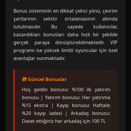
Bonus sisteminin en dikkat çekici yönü, çevrim
şartlarının sektör ortalamasının altında
tutulmasıdır. Bu sayede kullanıcılar,
kazandıkları bonusları daha hızlı bir şekilde
gerçek paraya dönüştürebilmektedir. VIP
programı ise yüksek limitli oyuncular için özel
avantajlar sunmaktadır.
🎁 Güncel Bonuslar
Hoş geldin bonusu: %100 ilk yatırım
bonusu | Yatırım bonusu: Her yatırıma
%15 ekstra | Kayıp bonusu: Haftalık
%20 kayıp iadesi | Arkadaş bonusu:
Davet ettiğiniz her arkadaş için 100 TL