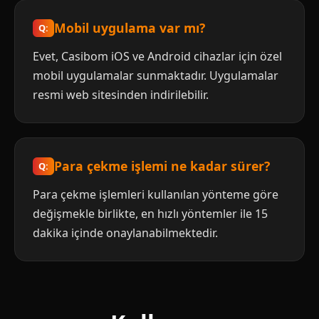
Mobil uygulama var mı?
Evet, Casibom iOS ve Android cihazlar için özel
mobil uygulamalar sunmaktadır. Uygulamalar
resmi web sitesinden indirilebilir.
Para çekme işlemi ne kadar sürer?
Para çekme işlemleri kullanılan yönteme göre
değişmekle birlikte, en hızlı yöntemler ile 15
dakika içinde onaylanabilmektedir.