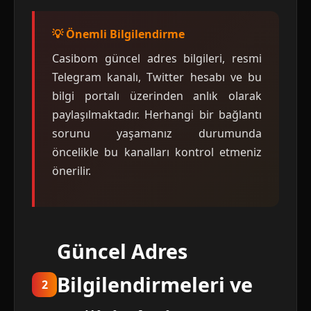
💡 Önemli Bilgilendirme
Casibom güncel adres bilgileri, resmi
Telegram kanalı, Twitter hesabı ve bu
bilgi portalı üzerinden anlık olarak
paylaşılmaktadır. Herhangi bir bağlantı
sorunu yaşamanız durumunda
öncelikle bu kanalları kontrol etmeniz
önerilir.
Güncel Adres
Bilgilendirmeleri ve
2