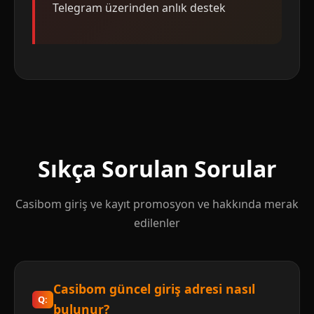
Telegram üzerinden anlık destek
Sıkça Sorulan Sorular
Casibom giriş ve kayıt promosyon ve hakkında merak
edilenler
Casibom güncel giriş adresi nasıl
bulunur?