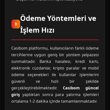
Ödeme Yöntemleri ve
9
İşlem Hızı
Casibom platformu, kullanıcıların farklı ödeme
tercihlerine uygun geniş bir yöntem yelpazesi
sunmaktadır. Banka havalesi, kredi kartı,
elektronik cüzdanlar, kripto paralar ve mobil
ödeme seçenekleri ile kullanılar işlemlerini
güvenli ve hızlı bir şekilde
gerçekleştirebilmektedir.
Casibom güncel
giriş
yaptıktan sonra para yatırma işlemleri
ortalama 1-2 dakika içinde tamamlanmaktadır.