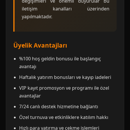
değişimleri ve önemli duyurular bu
iletişim kanalları üzerinden
yapılmaktadır.
Üyelik Avantajları
%100 hoş geldin bonusu ile başlangıç
avantajı
Haftalık yatırım bonusları ve kayıp iadeleri
VIP kayıt promosyon ve programı ile özel
avantajlar
7/24 canlı destek hizmetine bağlantı
Özel turnuva ve etkinliklere katılım hakkı
Hızlı para yatırma ve çekme işlemleri