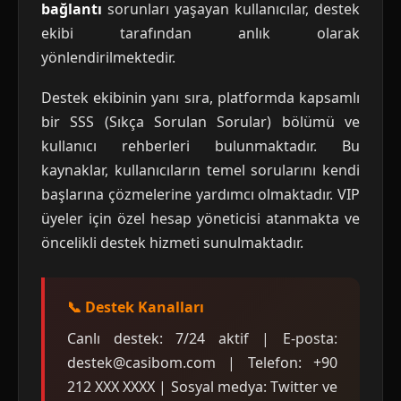
bağlantı
sorunları yaşayan kullanıcılar, destek
ekibi tarafından anlık olarak
yönlendirilmektedir.
Destek ekibinin yanı sıra, platformda kapsamlı
bir SSS (Sıkça Sorulan Sorular) bölümü ve
kullanıcı rehberleri bulunmaktadır. Bu
kaynaklar, kullanıcıların temel sorularını kendi
başlarına çözmelerine yardımcı olmaktadır. VIP
üyeler için özel hesap yöneticisi atanmakta ve
öncelikli destek hizmeti sunulmaktadır.
📞 Destek Kanalları
Canlı destek: 7/24 aktif | E-posta:
destek@casibom.com | Telefon: +90
212 XXX XXXX | Sosyal medya: Twitter ve