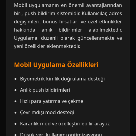
Mobil uygulamanın en önemli avantajlarından
biri, push bildirim sistemidir. Kullanıcılar, adres
değişimleri, bonus fırsatları ve özel etkinlikler
hakkında anlık bildirimler alabilmektedir.
Uygulama, düzenli olarak güncellenmekte ve
yeni özellikler eklenmektedir.
Mobil Uygulama Özellikleri
Biyometrik kimlik doğrulama desteği
Anlık push bildirimleri
Hızlı para yatırma ve çekme
Çevrimdışı mod desteği
Karanlık mod ve özelleştirilebilir arayüz
Düşük veri kullanımı optimizasyonu