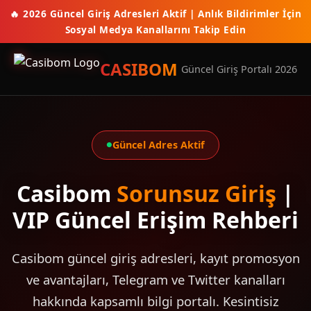
🔥 2026 Güncel Giriş Adresleri Aktif | Anlık Bildirimler İçin
Sosyal Medya Kanallarını Takip Edin
CASIBOM
Güncel Giriş Portalı 2026
Güncel Adres Aktif
Casibom
Sorunsuz Giriş
|
VIP Güncel Erişim Rehberi
Casibom güncel giriş adresleri, kayıt promosyon
ve avantajları, Telegram ve Twitter kanalları
hakkında kapsamlı bilgi portalı. Kesintisiz