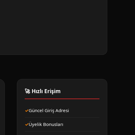
🚀 Hızlı Erişim
Güncel Giriş Adresi
Üyelik Bonusları