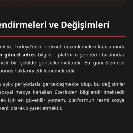
endirmeleri ve Değişimleri
imleri, Türkiye'deki internet düzenlemeleri kapsamında
m güncel adres
bilgileri, platform yönetimi tarafından
ızlı bir şekilde güncellenmektedir. Bu güncellemeler,
ve bonus haklarını etkilememektedir.
ya aylık periyotlarla gerçekleşmekte olup, bu değişimler
osyal medya kanalları üzerinden bilgilendirilmektedir.
mek için en güvenilir yöntem, platformun resmi sosyal
enli olarak ziyaret etmektir.