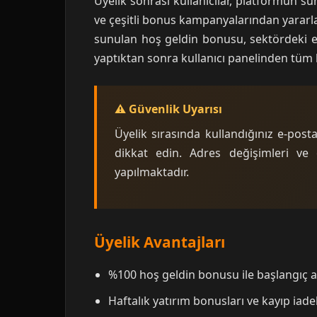
Üyelik sonrası kullanıcılar, platformun 
ve çeşitli bonus kampanyalarından yararlana
sunulan hoş geldin bonusu, sektördeki en
yaptıktan sonra kullanıcı panelinden tüm 
⚠️ Güvenlik Uyarısı
Üyelik sırasında kullandığınız e-pos
dikkat edin. Adres değişimleri ve 
yapılmaktadır.
Üyelik Avantajları
%100 hoş geldin bonusu ile başlangıç a
Haftalık yatırım bonusları ve kayıp iade