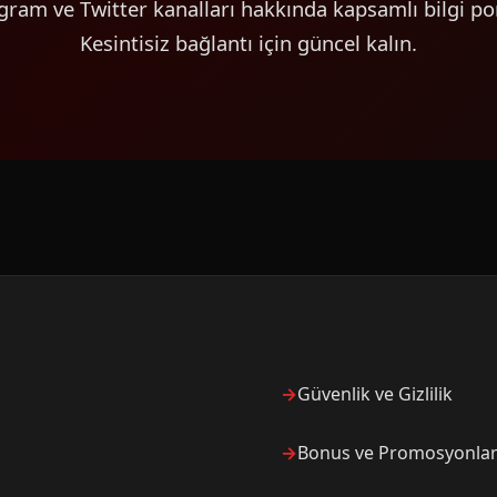
gram ve Twitter kanalları hakkında kapsamlı bilgi por
Kesintisiz bağlantı için güncel kalın.
Güvenlik ve Gizlilik
Bonus ve Promosyonla