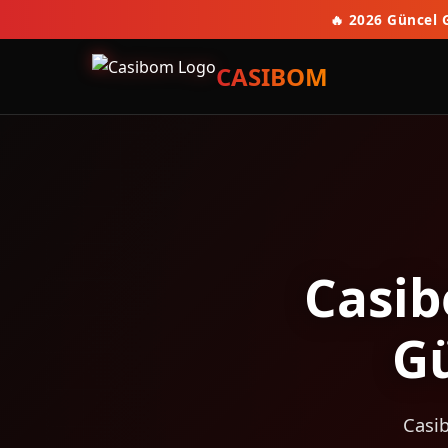
🔥 2026 Güncel G
CASIBOM
Casi
Gü
Casib