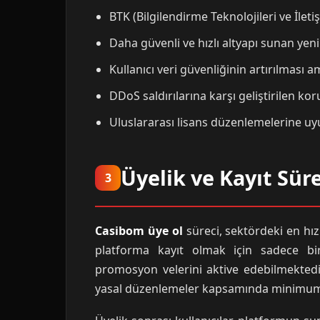
BTK (Bilgilendirme Teknolojileri ve İle
Daha güvenli ve hızlı altyapı sunan yen
Kullanıcı veri güvenliğinin artırılması 
DDoS saldırılarına karşı geliştirilen 
Uluslararası lisans düzenlemelerine u
Üyelik ve Kayıt Sür
3
Casibom üye ol
süreci, sektördeki en hızlı
platforma kayıt olmak için sadece bir
promosyon velerini aktive edebilmektedir.
yasal düzenlemeler kapsamında minimum