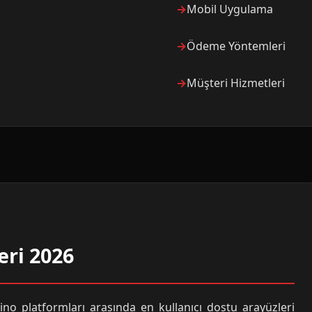
Mobil Uygulama
Ödeme Yöntemleri
Müşteri Hizmetleri
eri 2026
sino platformları arasında en kullanıcı dostu arayüzleri