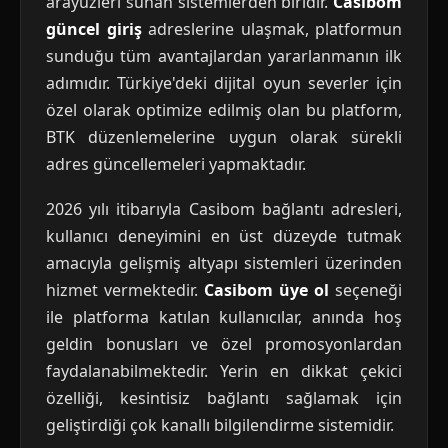
arayüzleri sunan sistemlerden biridir.
Casibom
güncel giriş
adreslerine ulaşmak, platformun
sunduğu tüm avantajlardan yararlanmanın ilk
adımıdır. Türkiye'deki dijital oyun severler için
özel olarak optimize edilmiş olan bu platform,
BTK düzenlemelerine uygun olarak sürekli
adres güncellemeleri yapmaktadır.
2026 yılı itibarıyla Casibom bağlantı adresleri,
kullanıcı deneyimini en üst düzeyde tutmak
amacıyla gelişmiş altyapı sistemleri üzerinden
hizmet vermektedir.
Casibom üye ol
seçeneği
ile platforma katılan kullanıcılar, anında hoş
geldin bonusları ve özel promosyonlardan
faydalanabilmektedir. Yerin en dikkat çekici
özelliği, kesintisiz bağlantı sağlamak için
geliştirdiği çok kanallı bilgilendirme sistemidir.