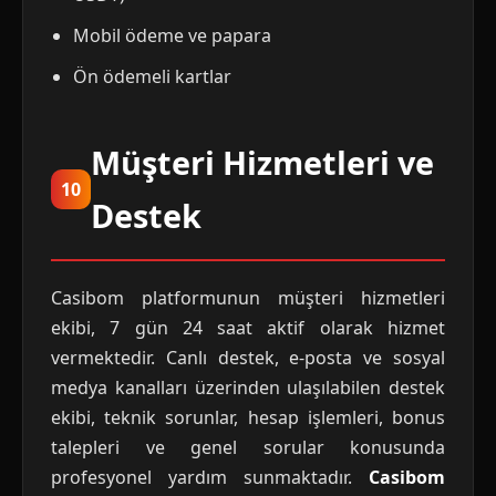
Mobil ödeme ve papara
Ön ödemeli kartlar
Müşteri Hizmetleri ve
10
Destek
Casibom platformunun müşteri hizmetleri
ekibi, 7 gün 24 saat aktif olarak hizmet
vermektedir. Canlı destek, e-posta ve sosyal
medya kanalları üzerinden ulaşılabilen destek
ekibi, teknik sorunlar, hesap işlemleri, bonus
talepleri ve genel sorular konusunda
profesyonel yardım sunmaktadır.
Casibom