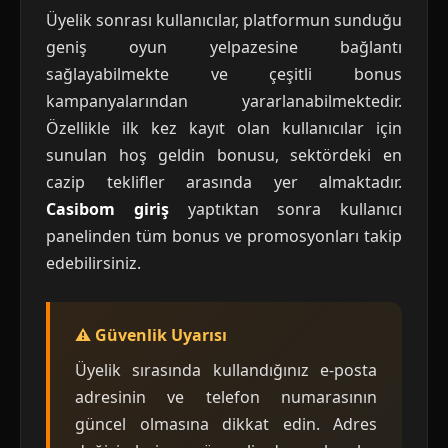
Üyelik sonrası kullanıcılar, platformun sunduğu
geniş oyun yelpazesine bağlantı
sağlayabilmekte ve çeşitli bonus
kampanyalarından yararlanabilmektedir.
Özellikle ilk kez kayıt olan kullanıcılar için
sunulan hoş geldin bonusu, sektördeki en
cazip teklifler arasında yer almaktadır.
Casibom giriş
yaptıktan sonra kullanıcı
panelinden tüm bonus ve promosyonları takip
edebilirsiniz.
⚠️ Güvenlik Uyarısı
Üyelik sırasında kullandığınız e-posta
adresinin ve telefon numarasının
güncel olmasına dikkat edin. Adres