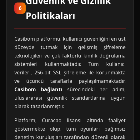
Güvenlik ve Gizlilik
6
Politikaları
Casibom platformu, kullanıcı güvenliğini en üst
düzeyde tutmak için gelişmiş şifreleme
teknolojileri ve çok faktörlü kimlik doğrulama
sistemleri kullanmaktadır. Tüm kullanıcı
verileri, 256-bit SSL şifreleme ile korunmakta
ve üçüncü taraflarla paylaşılmamaktadır.
Casibom bağlantı
sürecindeki her adım,
uluslararası güvenlik standartlarına uygun
olarak tasarlanmıştır.
Platform, Curacao lisansı altında faaliyet
göstermekte olup, tüm oyunları bağımsız
denetim kuruluşları tarafından düzenli olarak