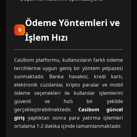
Ödeme Yöntemleri ve
9
İşlem Hızı
Casibom platformu, kullanıcıların farklı ödeme
tercihlerine uygun geniş bir yöntem yelpazesi
sunmaktadır. Banka havalesi, kredi kartı,
elektronik cüzdanlar, kripto paralar ve mobil
ödeme seçenekleri ile kullanılar işlemlerini
güvenli ve hızlı bir şekilde
gerçekleştirebilmektedir.
Casibom güncel
giriş
yaptıktan sonra para yatırma işlemleri
ortalama 1-2 dakika içinde tamamlanmaktadır.