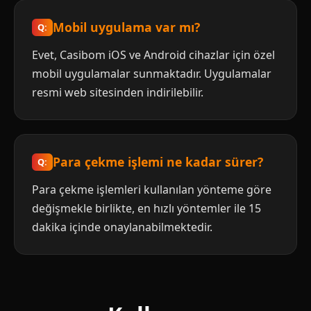
Mobil uygulama var mı?
Evet, Casibom iOS ve Android cihazlar için özel
mobil uygulamalar sunmaktadır. Uygulamalar
resmi web sitesinden indirilebilir.
Para çekme işlemi ne kadar sürer?
Para çekme işlemleri kullanılan yönteme göre
değişmekle birlikte, en hızlı yöntemler ile 15
dakika içinde onaylanabilmektedir.