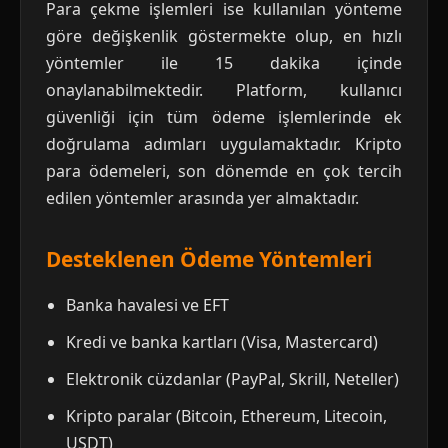
Para çekme işlemleri ise kullanılan yönteme
göre değişkenlik göstermekte olup, en hızlı
yöntemler ile 15 dakika içinde
onaylanabilmektedir. Platform, kullanıcı
güvenliği için tüm ödeme işlemlerinde ek
doğrulama adımları uygulamaktadır. Kripto
para ödemeleri, son dönemde en çok tercih
edilen yöntemler arasında yer almaktadır.
Desteklenen Ödeme Yöntemleri
Banka havalesi ve EFT
Kredi ve banka kartları (Visa, Mastercard)
Elektronik cüzdanlar (PayPal, Skrill, Neteller)
Kripto paralar (Bitcoin, Ethereum, Litecoin,
USDT)