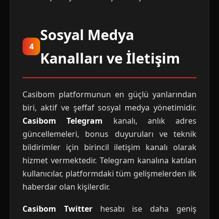
Sosyal Medya
4
Kanalları ve İletişim
Casibom platformunun en güçlü yanlarından
biri, aktif ve şeffaf sosyal medya yönetimidir.
Casibom Telegram
kanalı, anlık adres
güncellemeleri, bonus duyuruları ve teknik
bildirimler için birincil iletişim kanalı olarak
hizmet vermektedir. Telegram kanalına katılan
kullanıcılar, platformdaki tüm gelişmelerden ilk
haberdar olan kişilerdir.
Casibom Twitter
hesabı ise daha geniş