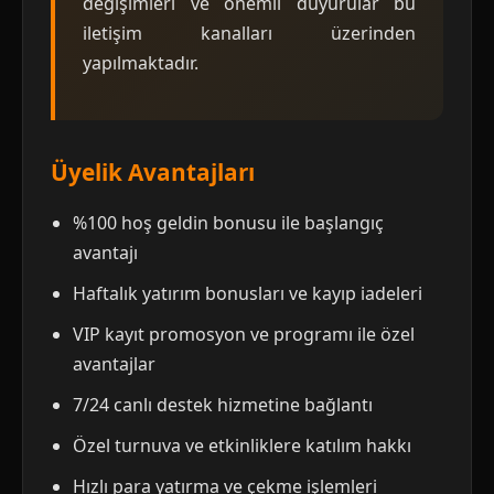
değişimleri ve önemli duyurular bu
iletişim kanalları üzerinden
yapılmaktadır.
Üyelik Avantajları
%100 hoş geldin bonusu ile başlangıç
avantajı
Haftalık yatırım bonusları ve kayıp iadeleri
VIP kayıt promosyon ve programı ile özel
avantajlar
7/24 canlı destek hizmetine bağlantı
Özel turnuva ve etkinliklere katılım hakkı
Hızlı para yatırma ve çekme işlemleri