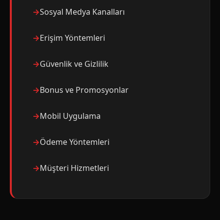
Sosyal Medya Kanalları
Erişim Yöntemleri
Güvenlik ve Gizlilik
Bonus ve Promosyonlar
Mobil Uygulama
Ödeme Yöntemleri
Müşteri Hizmetleri