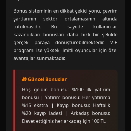
Bonus sisteminin en dikkat çekici yönü, çevrim
şartlarının sektör ortalamasının altında
tutulmasıdır. Bu sayede kullanıcılar,
kazandıkları bonusları daha hızlı bir şekilde
gerçek paraya dönüştürebilmektedir. VIP
programı ise yüksek limitli oyuncular için özel
avantajlar sunmaktadır.
🎁 Güncel Bonuslar
Hoş geldin bonusu: %100 ilk yatırım
bonusu | Yatırım bonusu: Her yatırıma
%15 ekstra | Kayıp bonusu: Haftalık
%20 kayıp iadesi | Arkadaş bonusu:
Davet ettiğiniz her arkadaş için 100 TL