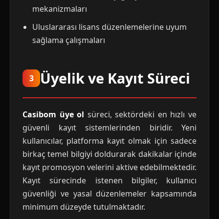
mekanizmaları
Uluslararası lisans düzenlemelerine uyum
sağlama çalışmaları
Üyelik ve Kayıt Süreci
3
Casibom üye ol
süreci, sektördeki en hızlı ve
güvenli kayıt sistemlerinden biridir. Yeni
kullanıcılar, platforma kayıt olmak için sadece
birkaç temel bilgiyi doldurarak dakikalar içinde
kayıt promosyon velerini aktive edebilmektedir.
Kayıt sürecinde istenen bilgiler, kullanıcı
güvenliği ve yasal düzenlemeler kapsamında
minimum düzeyde tutulmaktadır.