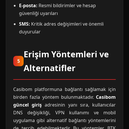
E-posta:
Resmi bildirimler ve hesap
güvenliği uyarıları
SMS:
Kritik adres değişimleri ve önemli
duyurular
Erişim Yöntemleri ve
5
Alternatifler
Casibom platformuna bağlantı sağlamak için
birden fazla yöntem bulunmaktadır.
Casibom
güncel giriş
adresinin yanı sıra, kullanıcılar
DNS değişikliği, VPN kullanımı ve mobil
uygulama gibi alternatif bağlantı yöntemlerini
de tercih edebilmektedir. Bu yöntemler, BTK