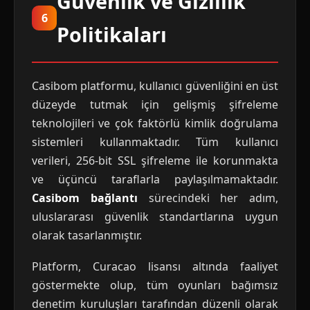
Güvenlik ve Gizlilik
6
Politikaları
Casibom platformu, kullanıcı güvenliğini en üst
düzeyde tutmak için gelişmiş şifreleme
teknolojileri ve çok faktörlü kimlik doğrulama
sistemleri kullanmaktadır. Tüm kullanıcı
verileri, 256-bit SSL şifreleme ile korunmakta
ve üçüncü taraflarla paylaşılmamaktadır.
Casibom bağlantı
sürecindeki her adım,
uluslararası güvenlik standartlarına uygun
olarak tasarlanmıştır.
Platform, Curacao lisansı altında faaliyet
göstermekte olup, tüm oyunları bağımsız
denetim kuruluşları tarafından düzenli olarak