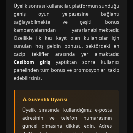
Üyelik sonrası kullanıcılar, platformun sunduğu
geniş oyun yelpazesine bağlantı
sağlayabilmekte ve çeşitli bonus
kampanyalarından yararlanabilmektedir.
Özellikle ilk kez kayıt olan kullanıcılar için
sunulan hoş geldin bonusu, sektördeki en
cazip teklifler arasında yer almaktadır.
Casibom giriş
yaptıktan sonra kullanıcı
panelinden tüm bonus ve promosyonları takip
edebilirsiniz.
⚠️ Güvenlik Uyarısı
Üyelik sırasında kullandığınız e-posta
adresinin ve telefon numarasının
güncel olmasına dikkat edin. Adres