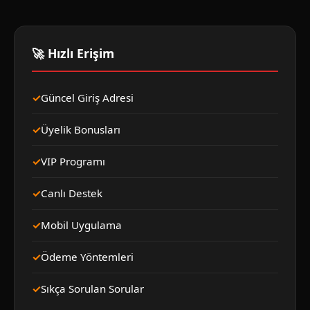
🚀 Hızlı Erişim
Güncel Giriş Adresi
Üyelik Bonusları
VIP Programı
Canlı Destek
Mobil Uygulama
Ödeme Yöntemleri
Sıkça Sorulan Sorular