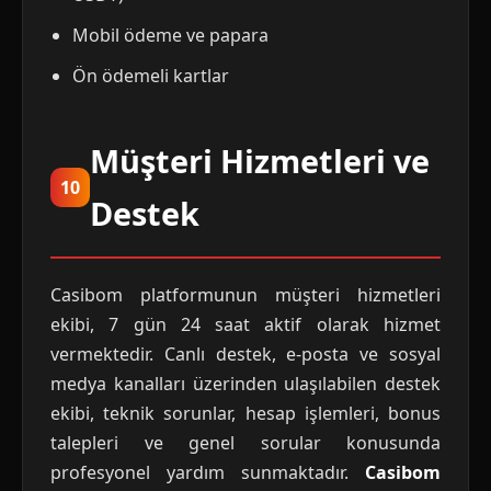
Mobil ödeme ve papara
Ön ödemeli kartlar
Müşteri Hizmetleri ve
10
Destek
Casibom platformunun müşteri hizmetleri
ekibi, 7 gün 24 saat aktif olarak hizmet
vermektedir. Canlı destek, e-posta ve sosyal
medya kanalları üzerinden ulaşılabilen destek
ekibi, teknik sorunlar, hesap işlemleri, bonus
talepleri ve genel sorular konusunda
profesyonel yardım sunmaktadır.
Casibom