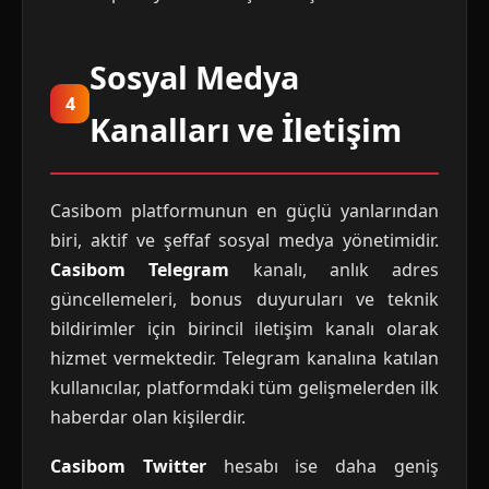
Sosyal Medya
4
Kanalları ve İletişim
Casibom platformunun en güçlü yanlarından
biri, aktif ve şeffaf sosyal medya yönetimidir.
Casibom Telegram
kanalı, anlık adres
güncellemeleri, bonus duyuruları ve teknik
bildirimler için birincil iletişim kanalı olarak
hizmet vermektedir. Telegram kanalına katılan
kullanıcılar, platformdaki tüm gelişmelerden ilk
haberdar olan kişilerdir.
Casibom Twitter
hesabı ise daha geniş