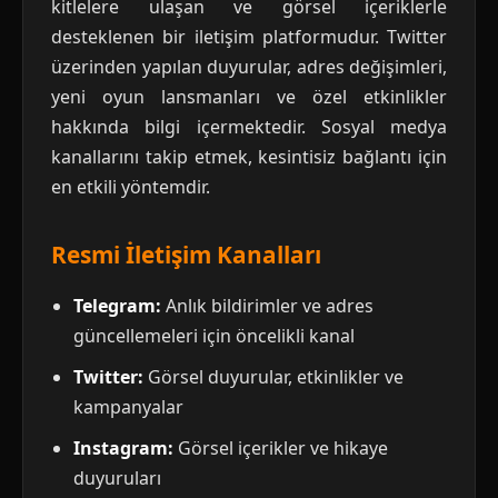
kitlelere ulaşan ve görsel içeriklerle
desteklenen bir iletişim platformudur. Twitter
üzerinden yapılan duyurular, adres değişimleri,
yeni oyun lansmanları ve özel etkinlikler
hakkında bilgi içermektedir. Sosyal medya
kanallarını takip etmek, kesintisiz bağlantı için
en etkili yöntemdir.
Resmi İletişim Kanalları
Telegram:
Anlık bildirimler ve adres
güncellemeleri için öncelikli kanal
Twitter:
Görsel duyurular, etkinlikler ve
kampanyalar
Instagram:
Görsel içerikler ve hikaye
duyuruları