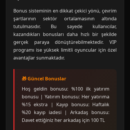
Bonus sisteminin en dikkat çekici yönü, çevrim
şartlarının sektör ortalamasının altında
tutulmasıdır. Bu sayede kullanıcılar,
kazandıkları bonusları daha hızlı bir şekilde
gerçek paraya dönüştürebilmektedir. VIP
programı ise yüksek limitli oyuncular için özel
avantajlar sunmaktadır.
🎁 Güncel Bonuslar
Hoş geldin bonusu: %100 ilk yatırım
bonusu | Yatırım bonusu: Her yatırıma
%15 ekstra | Kayıp bonusu: Haftalık
%20 kayıp iadesi | Arkadaş bonusu:
Davet ettiğiniz her arkadaş için 100 TL