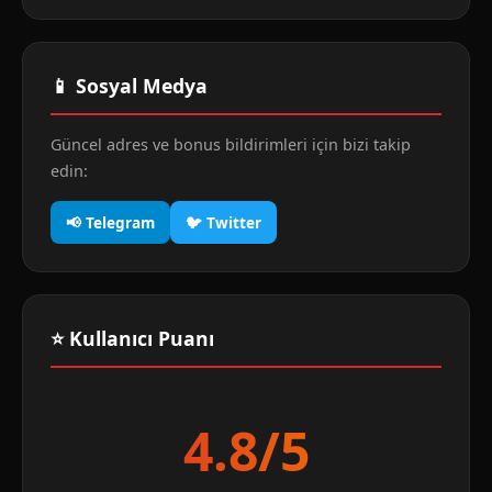
📱 Sosyal Medya
Güncel adres ve bonus bildirimleri için bizi takip
edin:
📢 Telegram
🐦 Twitter
⭐ Kullanıcı Puanı
4.8/5