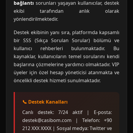
bağlantı
sorunları yaşayan kullanıcılar, destek
ekibi tarafından anlık olarak
yönlendirilmektedir.
Destek ekibinin yanı sıra, platformda kapsamlı
bir SSS (Sıkça Sorulan Sorular) bölümü ve
kullanıcı rehberleri bulunmaktadır. Bu
kaynaklar, kullanıcıların temel sorularını kendi
başlarına çözmelerine yardımcı olmaktadır. VIP
üyeler için özel hesap yöneticisi atanmakta ve
öncelikli destek hizmeti sunulmaktadır.
📞 Destek Kanalları
Canlı destek: 7/24 aktif | E-posta:
destek@casibom.com | Telefon: +90
212 XXX XXXX | Sosyal medya: Twitter ve