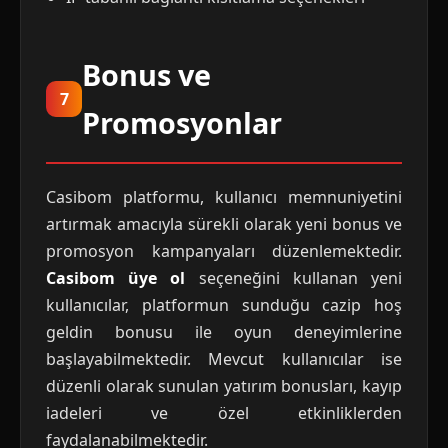
Bonus ve
7
Promosyonlar
Casibom platformu, kullanıcı memnuniyetini
artırmak amacıyla sürekli olarak yeni bonus ve
promosyon kampanyaları düzenlemektedir.
Casibom üye ol
seçeneğini kullanan yeni
kullanıcılar, platformun sunduğu cazip hoş
geldin bonusu ile oyun deneyimlerine
başlayabilmektedir. Mevcut kullanıcılar ise
düzenli olarak sunulan yatırım bonusları, kayıp
iadeleri ve özel etkinliklerden
faydalanabilmektedir.