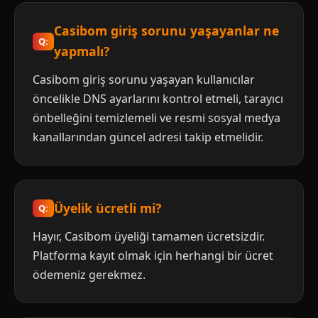
Casibom giriş sorunu yaşayanlar ne
yapmalı?
Casibom giriş sorunu yaşayan kullanıcılar
öncelikle DNS ayarlarını kontrol etmeli, tarayıcı
önbelleğini temizlemeli ve resmi sosyal medya
kanallarından güncel adresi takip etmelidir.
Üyelik ücretli mi?
Hayır, Casibom üyeliği tamamen ücretsizdir.
Platforma kayıt olmak için herhangi bir ücret
ödemeniz gerekmez.