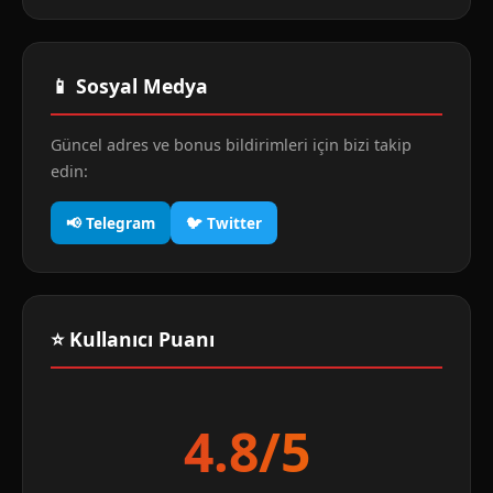
📱 Sosyal Medya
Güncel adres ve bonus bildirimleri için bizi takip
edin:
📢 Telegram
🐦 Twitter
⭐ Kullanıcı Puanı
4.8/5