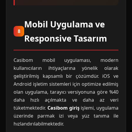
Mobil Uygulama ve
8
Responsive Tasarım
Casibom mobil uygulaması, modern
kullanıcıların ihtiyaçlarına yönelik olarak
geliştirilmiş kapsamlı bir çözümdür. iOS ve
Android işletim sistemleri için optimize edilmiş
olan uygulama, tarayıcı versiyonuna göre %40
daha hızlı açılmakta ve daha az veri
tüketmektedir.
Casibom giriş
işlemi, uygulama
üzerinde parmak izi veya yüz tanıma ile
hızlandırılabilmektedir.