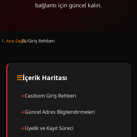
bağlantı için güncel kalın.
Ana Sayfa
/
Giriş Rehberi
İçerik Haritası
Casibom Giriş Rehberi
Güncel Adres Bilgilendirmeleri
Üyelik ve Kayıt Süreci