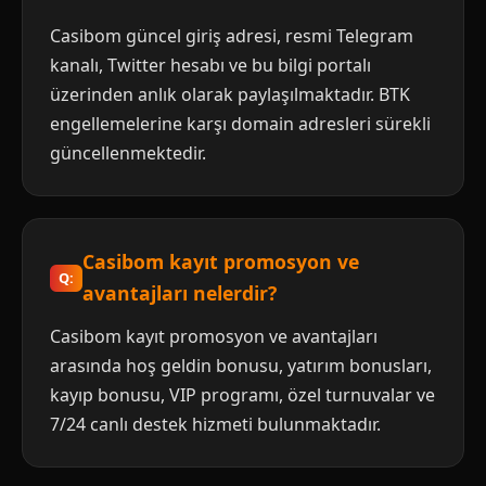
Casibom güncel giriş adresi, resmi Telegram
kanalı, Twitter hesabı ve bu bilgi portalı
üzerinden anlık olarak paylaşılmaktadır. BTK
engellemelerine karşı domain adresleri sürekli
güncellenmektedir.
Casibom kayıt promosyon ve
avantajları nelerdir?
Casibom kayıt promosyon ve avantajları
arasında hoş geldin bonusu, yatırım bonusları,
kayıp bonusu, VIP programı, özel turnuvalar ve
7/24 canlı destek hizmeti bulunmaktadır.