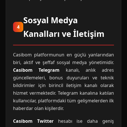
Sosyal Medya
4
Kanalları ve İletişim
Casibom platformunun en güçlü yanlarından
biri, aktif ve şeffaf sosyal medya yönetimidir.
Casibom Telegram
kanalı, anlık adres
güncellemeleri, bonus duyuruları ve teknik
bildirimler için birincil iletişim kanalı olarak
hizmet vermektedir. Telegram kanalına katılan
kullanıcılar, platformdaki tüm gelişmelerden ilk
haberdar olan kişilerdir.
Casibom Twitter
hesabı ise daha geniş