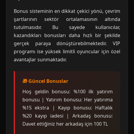
Bonus sisteminin en dikkat çekici yönü, çevrim
şartlarının sektör ortalamasının altında
tutulmasıdır. Bu sayede kullanıcılar,
kazandıkları bonusları daha hızlı bir şekilde
gerçek paraya dönüştürebilmektedir. VIP
programı ise yüksek limitli oyuncular için özel
avantajlar sunmaktadır.
🎁 Güncel Bonuslar
Hoş geldin bonusu: %100 ilk yatırım
bonusu | Yatırım bonusu: Her yatırıma
%15 ekstra | Kayıp bonusu: Haftalık
%20 kayıp iadesi | Arkadaş bonusu:
Davet ettiğiniz her arkadaş için 100 TL