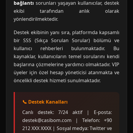
bağlantı
sorunları yaşayan kullanıcılar, destek
ekibi tarafından anlık olarak
yönlendirilmektedir.
Destek ekibinin yanı sıra, platformda kapsamlı
bir SSS (Sıkça Sorulan Sorular) bölümü ve
kullanıcı rehberleri bulunmaktadır. Bu
kaynaklar, kullanıcıların temel sorularını kendi
başlarına çözmelerine yardımcı olmaktadır. VIP
üyeler için özel hesap yöneticisi atanmakta ve
öncelikli destek hizmeti sunulmaktadır.
📞 Destek Kanalları
Canlı destek: 7/24 aktif | E-posta:
destek@casibom.com | Telefon: +90
212 XXX XXXX | Sosyal medya: Twitter ve