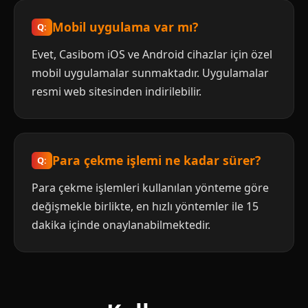
Mobil uygulama var mı?
Evet, Casibom iOS ve Android cihazlar için özel
mobil uygulamalar sunmaktadır. Uygulamalar
resmi web sitesinden indirilebilir.
Para çekme işlemi ne kadar sürer?
Para çekme işlemleri kullanılan yönteme göre
değişmekle birlikte, en hızlı yöntemler ile 15
dakika içinde onaylanabilmektedir.