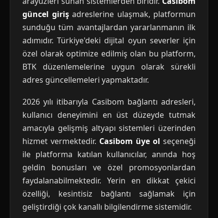
arayüzleri sunan sistemlerden biridir.
Casibom
güncel giriş
adreslerine ulaşmak, platformun
sunduğu tüm avantajlardan yararlanmanın ilk
adımıdır. Türkiye'deki dijital oyun severler için
özel olarak optimize edilmiş olan bu platform,
BTK düzenlemelerine uygun olarak sürekli
adres güncellemeleri yapmaktadır.
2026 yılı itibarıyla Casibom bağlantı adresleri,
kullanıcı deneyimini en üst düzeyde tutmak
amacıyla gelişmiş altyapı sistemleri üzerinden
hizmet vermektedir.
Casibom üye ol
seçeneği
ile platforma katılan kullanıcılar, anında hoş
geldin bonusları ve özel promosyonlardan
faydalanabilmektedir. Yerin en dikkat çekici
özelliği, kesintisiz bağlantı sağlamak için
geliştirdiği çok kanallı bilgilendirme sistemidir.