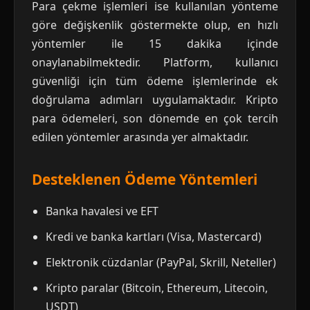
Para çekme işlemleri ise kullanılan yönteme
göre değişkenlik göstermekte olup, en hızlı
yöntemler ile 15 dakika içinde
onaylanabilmektedir. Platform, kullanıcı
güvenliği için tüm ödeme işlemlerinde ek
doğrulama adımları uygulamaktadır. Kripto
para ödemeleri, son dönemde en çok tercih
edilen yöntemler arasında yer almaktadır.
Desteklenen Ödeme Yöntemleri
Banka havalesi ve EFT
Kredi ve banka kartları (Visa, Mastercard)
Elektronik cüzdanlar (PayPal, Skrill, Neteller)
Kripto paralar (Bitcoin, Ethereum, Litecoin,
USDT)