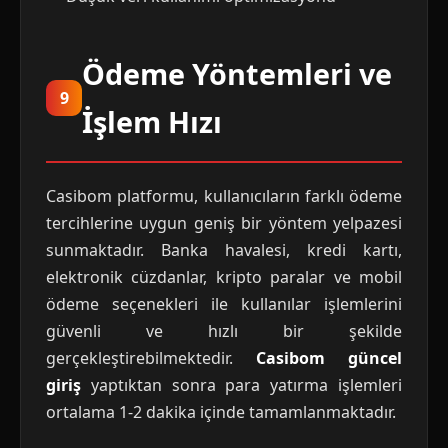
Ödeme Yöntemleri ve
9
İşlem Hızı
Casibom platformu, kullanıcıların farklı ödeme
tercihlerine uygun geniş bir yöntem yelpazesi
sunmaktadır. Banka havalesi, kredi kartı,
elektronik cüzdanlar, kripto paralar ve mobil
ödeme seçenekleri ile kullanılar işlemlerini
güvenli ve hızlı bir şekilde
gerçekleştirebilmektedir.
Casibom güncel
giriş
yaptıktan sonra para yatırma işlemleri
ortalama 1-2 dakika içinde tamamlanmaktadır.