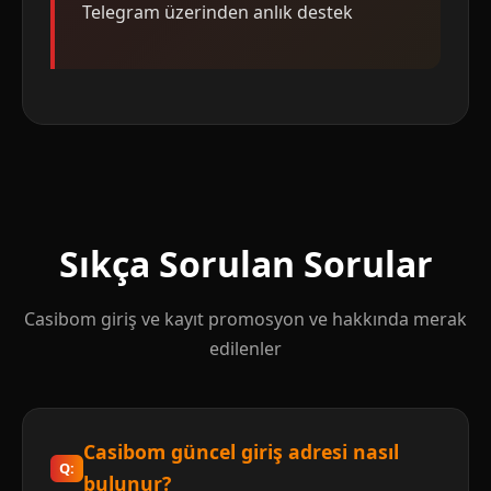
Telegram üzerinden anlık destek
Sıkça Sorulan Sorular
Casibom giriş ve kayıt promosyon ve hakkında merak
edilenler
Casibom güncel giriş adresi nasıl
bulunur?