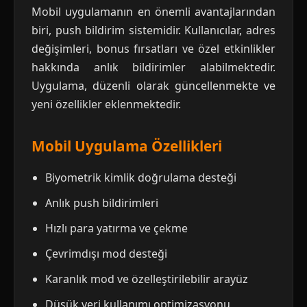
Mobil uygulamanın en önemli avantajlarından
biri, push bildirim sistemidir. Kullanıcılar, adres
değişimleri, bonus fırsatları ve özel etkinlikler
hakkında anlık bildirimler alabilmektedir.
Uygulama, düzenli olarak güncellenmekte ve
yeni özellikler eklenmektedir.
Mobil Uygulama Özellikleri
Biyometrik kimlik doğrulama desteği
Anlık push bildirimleri
Hızlı para yatırma ve çekme
Çevrimdışı mod desteği
Karanlık mod ve özelleştirilebilir arayüz
Düşük veri kullanımı optimizasyonu