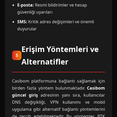
E-posta:
Resmi bildirimler ve hesap
güvenliği uyarıları
SMS:
Kritik adres değişimleri ve önemli
duyurular
Erişim Yöntemleri ve
5
Alternatifler
Casibom platformuna bağlantı sağlamak için
birden fazla yöntem bulunmaktadır.
Casibom
güncel giriş
adresinin yanı sıra, kullanıcılar
DNS değişikliği, VPN kullanımı ve mobil
uygulama gibi alternatif bağlantı yöntemlerini
de tercih edebilmektedir. Bu yöntemler, BTK