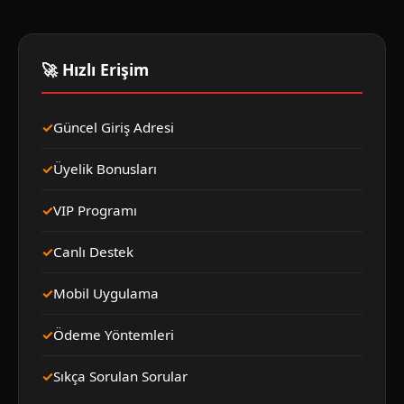
🚀 Hızlı Erişim
Güncel Giriş Adresi
Üyelik Bonusları
VIP Programı
Canlı Destek
Mobil Uygulama
Ödeme Yöntemleri
Sıkça Sorulan Sorular