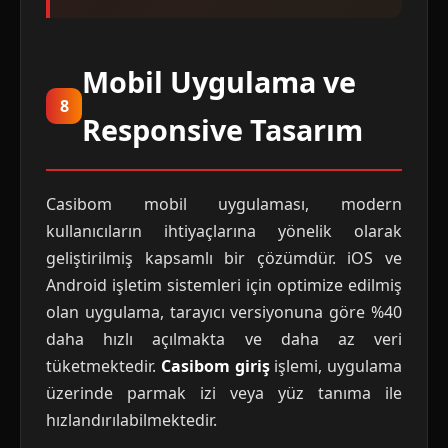
Mobil Uygulama ve
8
Responsive Tasarım
Casibom mobil uygulaması, modern
kullanıcıların ihtiyaçlarına yönelik olarak
geliştirilmiş kapsamlı bir çözümdür. iOS ve
Android işletim sistemleri için optimize edilmiş
olan uygulama, tarayıcı versiyonuna göre %40
daha hızlı açılmakta ve daha az veri
tüketmektedir.
Casibom giriş
işlemi, uygulama
üzerinde parmak izi veya yüz tanıma ile
hızlandırılabilmektedir.