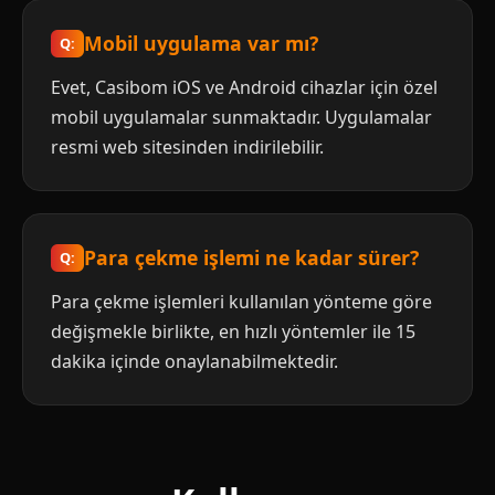
Mobil uygulama var mı?
Evet, Casibom iOS ve Android cihazlar için özel
mobil uygulamalar sunmaktadır. Uygulamalar
resmi web sitesinden indirilebilir.
Para çekme işlemi ne kadar sürer?
Para çekme işlemleri kullanılan yönteme göre
değişmekle birlikte, en hızlı yöntemler ile 15
dakika içinde onaylanabilmektedir.