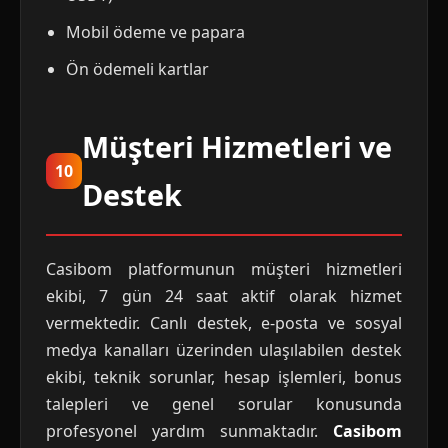
Mobil ödeme ve papara
Ön ödemeli kartlar
Müşteri Hizmetleri ve
10
Destek
Casibom platformunun müşteri hizmetleri
ekibi, 7 gün 24 saat aktif olarak hizmet
vermektedir. Canlı destek, e-posta ve sosyal
medya kanalları üzerinden ulaşılabilen destek
ekibi, teknik sorunlar, hesap işlemleri, bonus
talepleri ve genel sorular konusunda
profesyonel yardım sunmaktadır.
Casibom