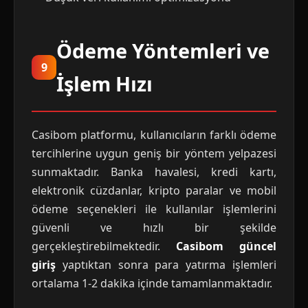
Ödeme Yöntemleri ve
9
İşlem Hızı
Casibom platformu, kullanıcıların farklı ödeme
tercihlerine uygun geniş bir yöntem yelpazesi
sunmaktadır. Banka havalesi, kredi kartı,
elektronik cüzdanlar, kripto paralar ve mobil
ödeme seçenekleri ile kullanılar işlemlerini
güvenli ve hızlı bir şekilde
gerçekleştirebilmektedir.
Casibom güncel
giriş
yaptıktan sonra para yatırma işlemleri
ortalama 1-2 dakika içinde tamamlanmaktadır.