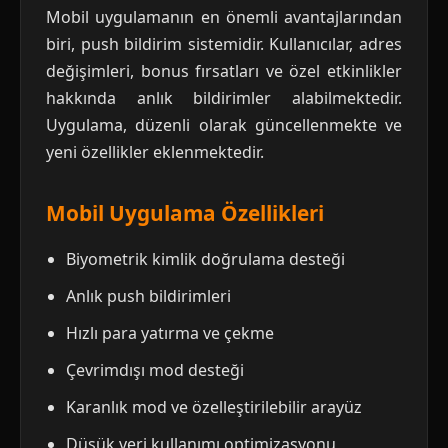
Mobil uygulamanın en önemli avantajlarından
biri, push bildirim sistemidir. Kullanıcılar, adres
değişimleri, bonus fırsatları ve özel etkinlikler
hakkında anlık bildirimler alabilmektedir.
Uygulama, düzenli olarak güncellenmekte ve
yeni özellikler eklenmektedir.
Mobil Uygulama Özellikleri
Biyometrik kimlik doğrulama desteği
Anlık push bildirimleri
Hızlı para yatırma ve çekme
Çevrimdışı mod desteği
Karanlık mod ve özelleştirilebilir arayüz
Düşük veri kullanımı optimizasyonu