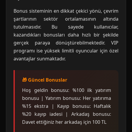
Bonus sisteminin en dikkat çekici yönü, çevrim
şartlarının sektör ortalamasının altında
tutulmasıdır. Bu sayede kullanıcılar,
kazandıkları bonusları daha hızlı bir şekilde
gerçek paraya dönüştürebilmektedir. VIP
programı ise yüksek limitli oyuncular için özel
avantajlar sunmaktadır.
🎁 Güncel Bonuslar
Hoş geldin bonusu: %100 ilk yatırım
bonusu | Yatırım bonusu: Her yatırıma
%15 ekstra | Kayıp bonusu: Haftalık
%20 kayıp iadesi | Arkadaş bonusu:
Davet ettiğiniz her arkadaş için 100 TL