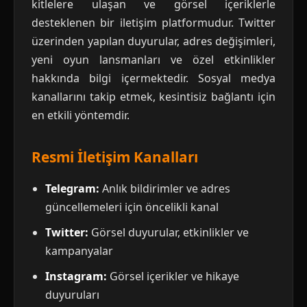
kitlelere ulaşan ve görsel içeriklerle
desteklenen bir iletişim platformudur. Twitter
üzerinden yapılan duyurular, adres değişimleri,
yeni oyun lansmanları ve özel etkinlikler
hakkında bilgi içermektedir. Sosyal medya
kanallarını takip etmek, kesintisiz bağlantı için
en etkili yöntemdir.
Resmi İletişim Kanalları
Telegram:
Anlık bildirimler ve adres
güncellemeleri için öncelikli kanal
Twitter:
Görsel duyurular, etkinlikler ve
kampanyalar
Instagram:
Görsel içerikler ve hikaye
duyuruları