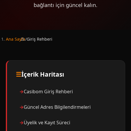
bağlantı için güncel kalın.
Ana Sayfa
/
Giriş Rehberi
İçerik Haritası
Casibom Giriş Rehberi
Güncel Adres Bilgilendirmeleri
Üyelik ve Kayıt Süreci