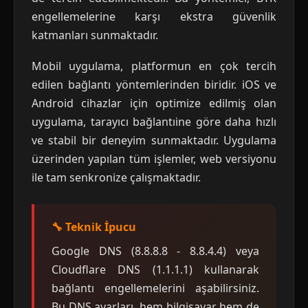
engellemelerine karşı ekstra güvenlik
katmanları sunmaktadır.
Mobil uygulama, platformun en çok tercih
edilen bağlantı yöntemlerinden biridir. iOS ve
Android cihazlar için optimize edilmiş olan
uygulama, tarayıcı bağlantıine göre daha hızlı
ve stabil bir deneyim sunmaktadır. Uygulama
üzerinden yapılan tüm işlemler, web versiyonu
ile tam senkronize çalışmaktadır.
🔧 Teknik İpucu
Google DNS (8.8.8.8 - 8.8.4.4) veya
Cloudflare DNS (1.1.1.1) kullanarak
bağlantı engellemelerini aşabilirsiniz.
Bu DNS ayarları, hem bilgisayar hem de