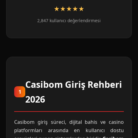
★★★★★
2,847 kullanıcı değerlendirmesi
Casibom Giriş Rehberi
1
2026
Casibom giriş süreci, dijital bahis ve casino
platformları arasında en kullanıcı dostu