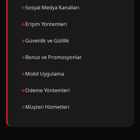
Sosyal Medya Kanalları
Erişim Yöntemleri
Güvenlik ve Gizlilik
Bonus ve Promosyonlar
Mobil Uygulama
Ödeme Yöntemleri
Müşteri Hizmetleri