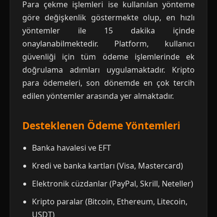
Para çekme işlemleri ise kullanılan yönteme
göre değişkenlik göstermekte olup, en hızlı
yöntemler ile 15 dakika içinde
onaylanabilmektedir. Platform, kullanıcı
güvenliği için tüm ödeme işlemlerinde ek
doğrulama adımları uygulamaktadır. Kripto
para ödemeleri, son dönemde en çok tercih
edilen yöntemler arasında yer almaktadır.
Desteklenen Ödeme Yöntemleri
Banka havalesi ve EFT
Kredi ve banka kartları (Visa, Mastercard)
Elektronik cüzdanlar (PayPal, Skrill, Neteller)
Kripto paralar (Bitcoin, Ethereum, Litecoin,
USDT)