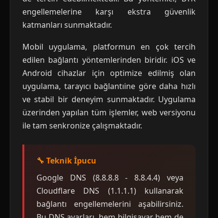
engellemelerine karşı ekstra güvenlik
katmanları sunmaktadır.
Mobil uygulama, platformun en çok tercih
edilen bağlantı yöntemlerinden biridir. iOS ve
Android cihazlar için optimize edilmiş olan
uygulama, tarayıcı bağlantıine göre daha hızlı
ve stabil bir deneyim sunmaktadır. Uygulama
üzerinden yapılan tüm işlemler, web versiyonu
ile tam senkronize çalışmaktadır.
🔧 Teknik İpucu
Google DNS (8.8.8.8 - 8.8.4.4) veya
Cloudflare DNS (1.1.1.1) kullanarak
bağlantı engellemelerini aşabilirsiniz.
Bu DNS ayarları, hem bilgisayar hem de