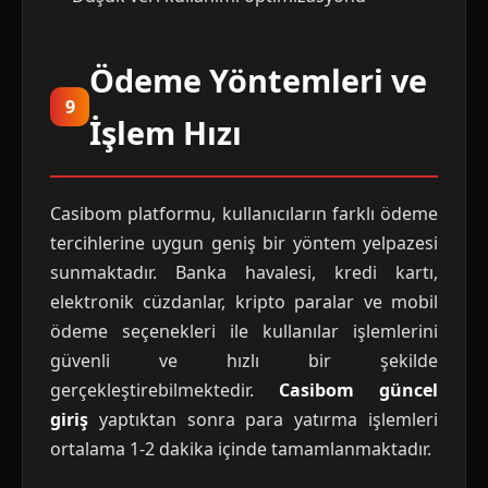
Ödeme Yöntemleri ve
9
İşlem Hızı
Casibom platformu, kullanıcıların farklı ödeme
tercihlerine uygun geniş bir yöntem yelpazesi
sunmaktadır. Banka havalesi, kredi kartı,
elektronik cüzdanlar, kripto paralar ve mobil
ödeme seçenekleri ile kullanılar işlemlerini
güvenli ve hızlı bir şekilde
gerçekleştirebilmektedir.
Casibom güncel
giriş
yaptıktan sonra para yatırma işlemleri
ortalama 1-2 dakika içinde tamamlanmaktadır.