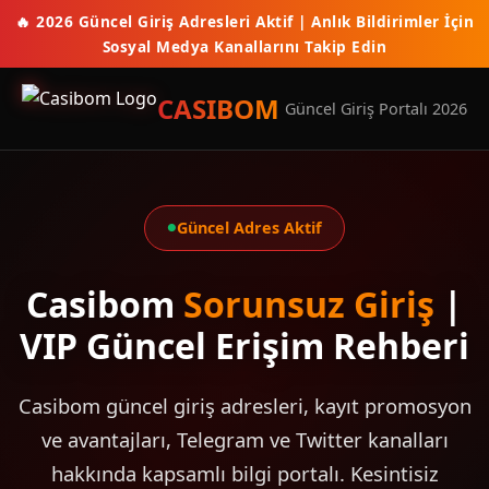
🔥 2026 Güncel Giriş Adresleri Aktif | Anlık Bildirimler İçin
Sosyal Medya Kanallarını Takip Edin
CASIBOM
Güncel Giriş Portalı 2026
Güncel Adres Aktif
Casibom
Sorunsuz Giriş
|
VIP Güncel Erişim Rehberi
Casibom güncel giriş adresleri, kayıt promosyon
ve avantajları, Telegram ve Twitter kanalları
hakkında kapsamlı bilgi portalı. Kesintisiz