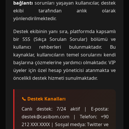
bağlantı
sorunları yaşayan kullanıcılar, destek
ekibi tarafından anlık olarak
yönlendirilmektedir.
Destek ekibinin yanı sıra, platformda kapsamlı
bir SSS (Sıkça Sorulan Sorular) bölümü ve
kullanıcı rehberleri bulunmaktadır. Bu
kaynaklar, kullanıcıların temel sorularını kendi
başlarına çözmelerine yardımcı olmaktadır. VIP
üyeler için özel hesap yöneticisi atanmakta ve
öncelikli destek hizmeti sunulmaktadır.
📞 Destek Kanalları
Canlı destek: 7/24 aktif | E-posta:
destek@casibom.com | Telefon: +90
212 XXX XXXX | Sosyal medya: Twitter ve