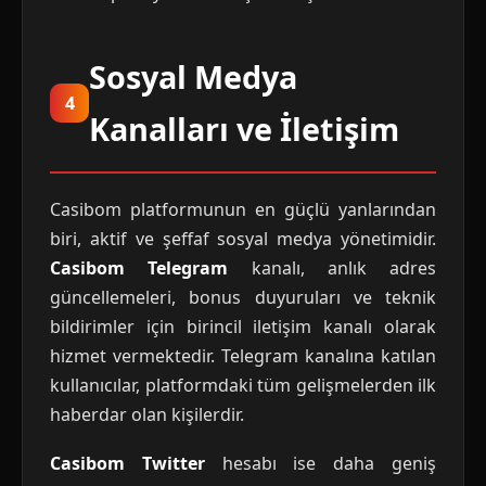
Sosyal Medya
4
Kanalları ve İletişim
Casibom platformunun en güçlü yanlarından
biri, aktif ve şeffaf sosyal medya yönetimidir.
Casibom Telegram
kanalı, anlık adres
güncellemeleri, bonus duyuruları ve teknik
bildirimler için birincil iletişim kanalı olarak
hizmet vermektedir. Telegram kanalına katılan
kullanıcılar, platformdaki tüm gelişmelerden ilk
haberdar olan kişilerdir.
Casibom Twitter
hesabı ise daha geniş