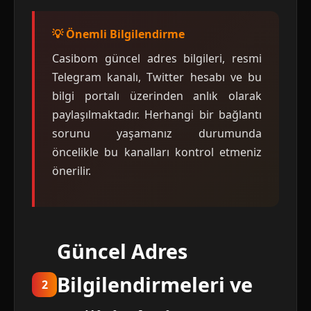
💡 Önemli Bilgilendirme
Casibom güncel adres bilgileri, resmi
Telegram kanalı, Twitter hesabı ve bu
bilgi portalı üzerinden anlık olarak
paylaşılmaktadır. Herhangi bir bağlantı
sorunu yaşamanız durumunda
öncelikle bu kanalları kontrol etmeniz
önerilir.
Güncel Adres
Bilgilendirmeleri ve
2