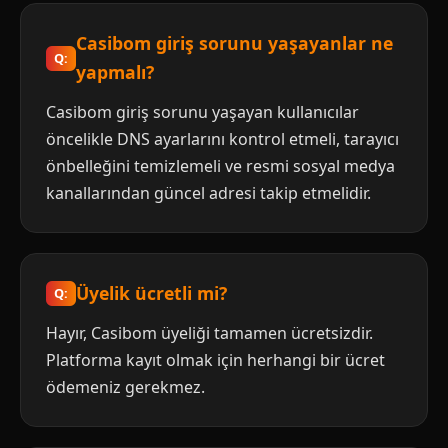
Casibom giriş sorunu yaşayanlar ne
yapmalı?
Casibom giriş sorunu yaşayan kullanıcılar
öncelikle DNS ayarlarını kontrol etmeli, tarayıcı
önbelleğini temizlemeli ve resmi sosyal medya
kanallarından güncel adresi takip etmelidir.
Üyelik ücretli mi?
Hayır, Casibom üyeliği tamamen ücretsizdir.
Platforma kayıt olmak için herhangi bir ücret
ödemeniz gerekmez.