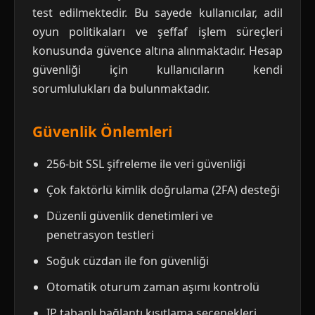
test edilmektedir. Bu sayede kullanıcılar, adil
oyun politikaları ve şeffaf işlem süreçleri
konusunda güvence altına alınmaktadır. Hesap
güvenliği için kullanıcıların kendi
sorumlulukları da bulunmaktadır.
Güvenlik Önlemleri
256-bit SSL şifreleme ile veri güvenliği
Çok faktörlü kimlik doğrulama (2FA) desteği
Düzenli güvenlik denetimleri ve
penetrasyon testleri
Soğuk cüzdan ile fon güvenliği
Otomatik oturum zaman aşımı kontrolü
IP tabanlı bağlantı kısıtlama seçenekleri