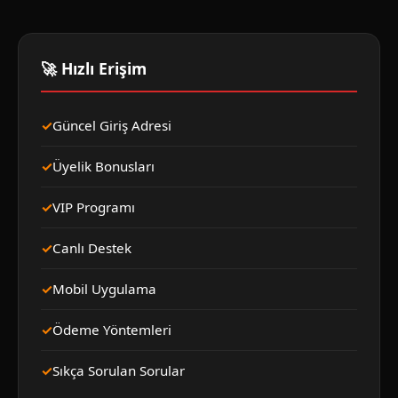
🚀 Hızlı Erişim
Güncel Giriş Adresi
Üyelik Bonusları
VIP Programı
Canlı Destek
Mobil Uygulama
Ödeme Yöntemleri
Sıkça Sorulan Sorular