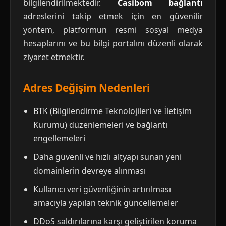
bilgilendirilmektedir.
Casibom bağlantı
adreslerini takip etmek için en güvenilir
yöntem, platformun resmi sosyal medya
hesaplarını ve bu bilgi portalını düzenli olarak
ziyaret etmektir.
Adres Değişim Nedenleri
BTK (Bilgilendirme Teknolojileri ve İletişim
Kurumu) düzenlemeleri ve bağlantı
engellemeleri
Daha güvenli ve hızlı altyapı sunan yeni
domainlerin devreye alınması
Kullanıcı veri güvenliğinin artırılması
amacıyla yapılan teknik güncellemeler
DDoS saldırılarına karşı geliştirilen koruma