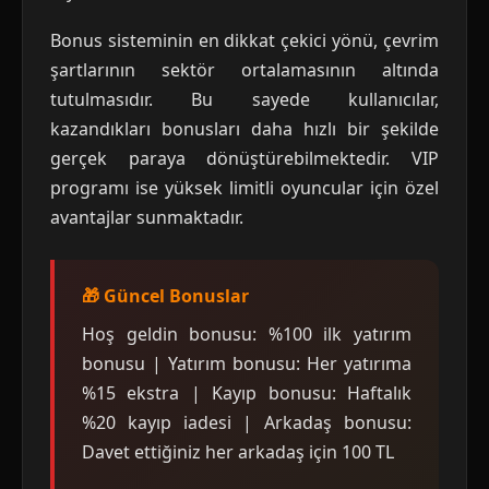
Bonus sisteminin en dikkat çekici yönü, çevrim
şartlarının sektör ortalamasının altında
tutulmasıdır. Bu sayede kullanıcılar,
kazandıkları bonusları daha hızlı bir şekilde
gerçek paraya dönüştürebilmektedir. VIP
programı ise yüksek limitli oyuncular için özel
avantajlar sunmaktadır.
🎁 Güncel Bonuslar
Hoş geldin bonusu: %100 ilk yatırım
bonusu | Yatırım bonusu: Her yatırıma
%15 ekstra | Kayıp bonusu: Haftalık
%20 kayıp iadesi | Arkadaş bonusu:
Davet ettiğiniz her arkadaş için 100 TL