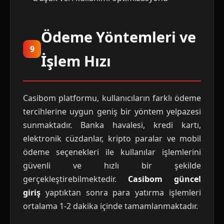
Ödeme Yöntemleri ve
9
İşlem Hızı
Casibom platformu, kullanıcıların farklı ödeme
tercihlerine uygun geniş bir yöntem yelpazesi
sunmaktadır. Banka havalesi, kredi kartı,
elektronik cüzdanlar, kripto paralar ve mobil
ödeme seçenekleri ile kullanılar işlemlerini
güvenli ve hızlı bir şekilde
gerçekleştirebilmektedir.
Casibom güncel
giriş
yaptıktan sonra para yatırma işlemleri
ortalama 1-2 dakika içinde tamamlanmaktadır.