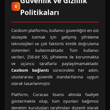
Güvenlik ve Gizlilik
6
Politikaları
Casibom platformu, kullanıcı güvenliğini en üst
düzeyde tutmak için gelişmiş şifreleme
teknolojileri ve çok faktörlü kimlik doğrulama
sistemleri kullanmaktadır. Tüm kullanıcı
verileri, 256-bit SSL şifreleme ile korunmakta
ve üçüncü taraflarla paylaşılmamaktadır.
Casibom bağlantı
sürecindeki her adım,
uluslararası güvenlik standartlarına uygun
olarak tasarlanmıştır.
Platform, Curacao lisansı altında faaliyet
göstermekte olup, tüm oyunları bağımsız
denetim kuruluşları tarafından düzenli olarak