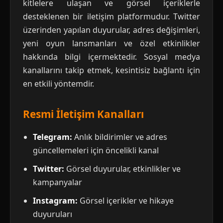
kitlelere ulaşan ve görsel içeriklerle
desteklenen bir iletişim platformudur. Twitter
üzerinden yapılan duyurular, adres değişimleri,
yeni oyun lansmanları ve özel etkinlikler
hakkında bilgi içermektedir. Sosyal medya
kanallarını takip etmek, kesintisiz bağlantı için
en etkili yöntemdir.
Resmi İletişim Kanalları
Telegram:
Anlık bildirimler ve adres
güncellemeleri için öncelikli kanal
Twitter:
Görsel duyurular, etkinlikler ve
kampanyalar
Instagram:
Görsel içerikler ve hikaye
duyuruları