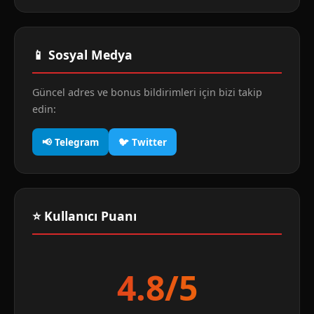
📱 Sosyal Medya
Güncel adres ve bonus bildirimleri için bizi takip
edin:
📢 Telegram
🐦 Twitter
⭐ Kullanıcı Puanı
4.8/5