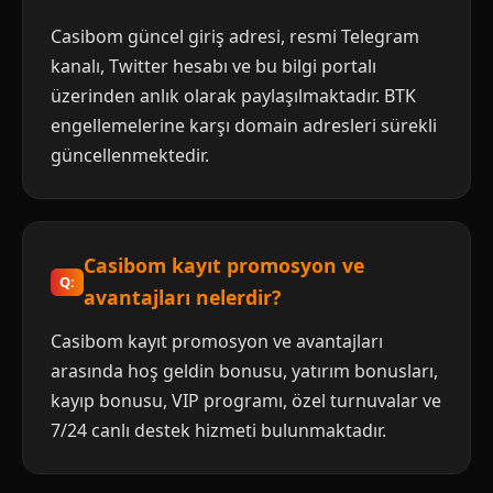
Casibom güncel giriş adresi, resmi Telegram
kanalı, Twitter hesabı ve bu bilgi portalı
üzerinden anlık olarak paylaşılmaktadır. BTK
engellemelerine karşı domain adresleri sürekli
güncellenmektedir.
Casibom kayıt promosyon ve
avantajları nelerdir?
Casibom kayıt promosyon ve avantajları
arasında hoş geldin bonusu, yatırım bonusları,
kayıp bonusu, VIP programı, özel turnuvalar ve
7/24 canlı destek hizmeti bulunmaktadır.