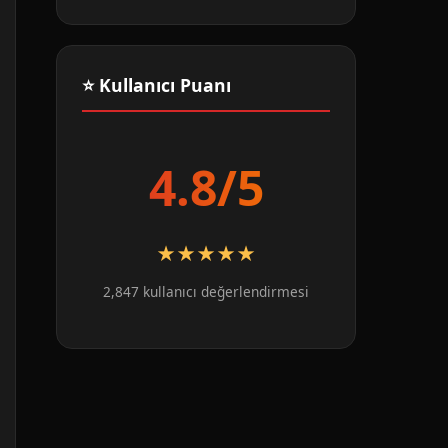
⭐ Kullanıcı Puanı
4.8/5
★★★★★
2,847 kullanıcı değerlendirmesi