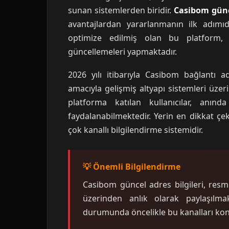
sunan sistemlerden biridir.
Casibom günc
avantajlardan yararlanmanın ilk adımıdı
optimize edilmiş olan bu platform,
güncellemeleri yapmaktadır.
2026 yılı itibarıyla Casibom bağlantı 
amacıyla gelişmiş altyapı sistemleri üze
platforma katılan kullanıcılar, anı
faydalanabilmektedir. Yerin en dikkat çekic
çok kanallı bilgilendirme sistemidir.
💡 Önemli Bilgilendirme
Casibom güncel adres bilgileri, resmi
üzerinden anlık olarak paylaşılma
durumunda öncelikle bu kanalları kont