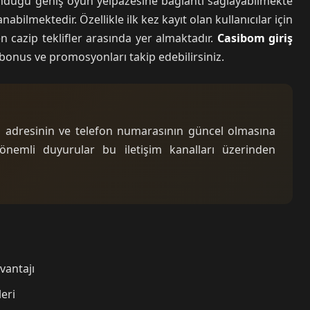
sunduğu geniş oyun yelpazesine bağlantı sağlayabilmekte
bilmektedir. Özellikle ilk kez kayıt olan kullanıcılar için
 cazip teklifler arasında yer almaktadır.
Casibom giriş
bonus ve promosyonları takip edebilirsiniz.
ta adresinin ve telefon numarasının güncel olmasına
önemli duyurular bu iletişim kanalları üzerinden
vantajı
leri