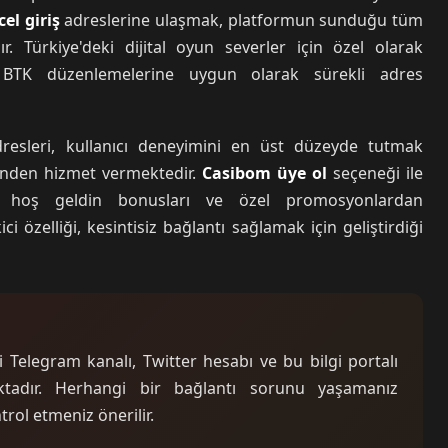
el giriş
adreslerine ulaşmak, platformun sunduğu tüm
r. Türkiye'deki dijital oyun severler için özel olarak
 BTK düzenlemelerine uygun olarak sürekli adres
adresleri, kullanıcı deneyimini en üst düzeyde tutmak
rinden hizmet vermektedir.
Casibom üye ol
seçeneği ile
nda hoş geldin bonusları ve özel promosyonlardan
i özelliği, kesintisiz bağlantı sağlamak için geliştirdiği
 Telegram kanalı, Twitter hesabı ve bu bilgi portalı
ktadır. Herhangi bir bağlantı sorunu yaşamanız
rol etmeniz önerilir.