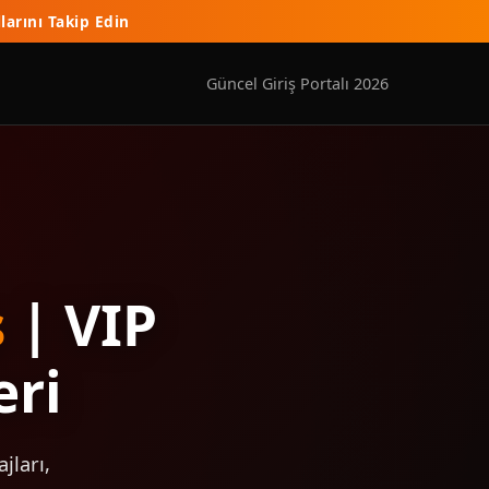
larını Takip Edin
Güncel Giriş Portalı 2026
ş
| VIP
eri
jları,