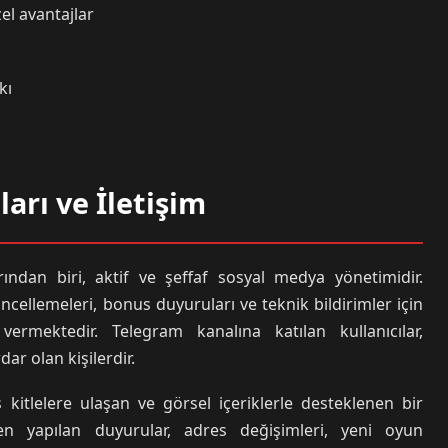
el avantajlar
kı
arı ve İletişim
ndan biri, aktif ve şeffaf sosyal medya yönetimidir.
ncellemeleri, bonus duyuruları ve teknik bildirimler için
 vermektedir. Telegram kanalına katılan kullanıcılar,
r olan kişilerdir.
kitlelere ulaşan ve görsel içeriklerle desteklenen bir
den yapılan duyurular, adres değişimleri, yeni oyun