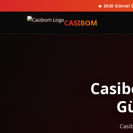
🔥 2026 Güncel G
CASIBOM
Casi
Gü
Casib