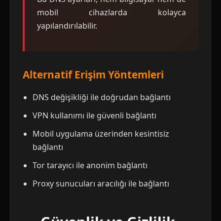
mobil cihazlarda kolayca
yapılandırılabilir.
Alternatif Erişim Yöntemleri
DNS değişikliği ile doğrudan bağlantı
VPN kullanımı ile güvenli bağlantı
Mobil uygulama üzerinden kesintisiz
bağlantı
Tor tarayıcı ile anonim bağlantı
Proxy sunucuları aracılığı ile bağlantı