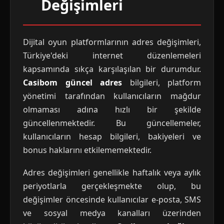
Değişimleri
Dijital oyun platformlarının adres değişimleri,
Türkiye'deki internet düzenlemeleri
kapsamında sıkça karşılaşılan bir durumdur.
Casibom güncel adres
bilgileri, platform
yönetimi tarafından kullanıcıların mağdur
olmaması adına hızlı bir şekilde
güncellenmektedir. Bu güncellemeler,
kullanıcıların hesap bilgileri, bakiyeleri ve
bonus haklarını etkilememektedir.
Adres değişimleri genellikle haftalık veya aylık
periyotlarla gerçekleşmekte olup, bu
değişimler öncesinde kullanıcılar e-posta, SMS
ve sosyal medya kanalları üzerinden