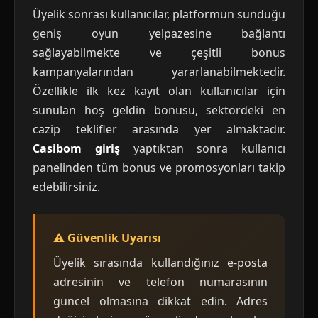
Üyelik sonrası kullanıcılar, platformun sunduğu
geniş oyun yelpazesine bağlantı
sağlayabilmekte ve çeşitli bonus
kampanyalarından yararlanabilmektedir.
Özellikle ilk kez kayıt olan kullanıcılar için
sunulan hoş geldin bonusu, sektördeki en
cazip teklifler arasında yer almaktadır.
Casibom giriş
yaptıktan sonra kullanıcı
panelinden tüm bonus ve promosyonları takip
edebilirsiniz.
⚠️ Güvenlik Uyarısı
Üyelik sırasında kullandığınız e-posta
adresinin ve telefon numarasının
güncel olmasına dikkat edin. Adres