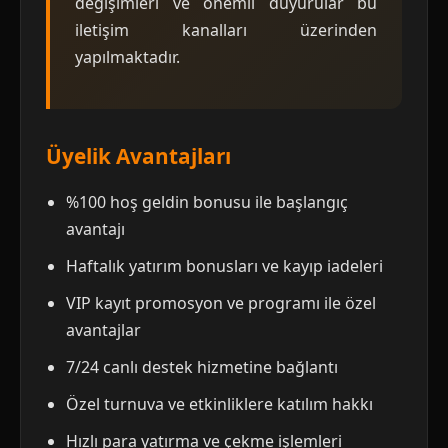
değişimleri ve önemli duyurular bu
iletişim kanalları üzerinden
yapılmaktadır.
Üyelik Avantajları
%100 hoş geldin bonusu ile başlangıç
avantajı
Haftalık yatırım bonusları ve kayıp iadeleri
VIP kayıt promosyon ve programı ile özel
avantajlar
7/24 canlı destek hizmetine bağlantı
Özel turnuva ve etkinliklere katılım hakkı
Hızlı para yatırma ve çekme işlemleri