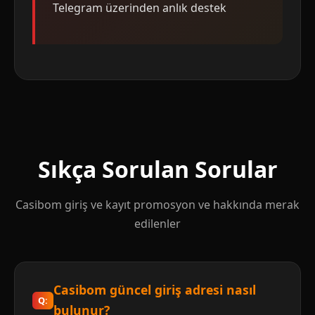
Telegram üzerinden anlık destek
Sıkça Sorulan Sorular
Casibom giriş ve kayıt promosyon ve hakkında merak
edilenler
Casibom güncel giriş adresi nasıl
bulunur?