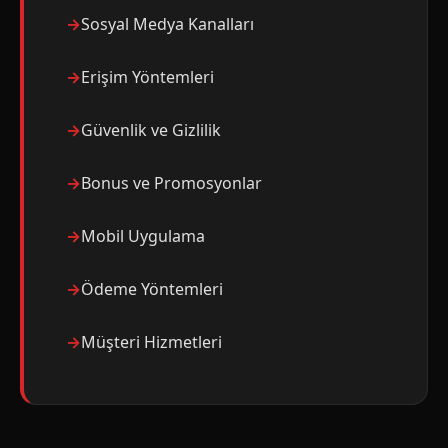
Sosyal Medya Kanalları
Erişim Yöntemleri
Güvenlik ve Gizlilik
Bonus ve Promosyonlar
Mobil Uygulama
Ödeme Yöntemleri
Müşteri Hizmetleri