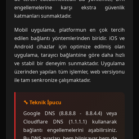
engellemelerine karşı ekstra güvenlik
katmanları sunmaktadır.
Mobil uygulama, platformun en çok tercih
edilen bağlantı yöntemlerinden biridir. iOS ve
Android cihazlar için optimize edilmiş olan
uygulama, tarayıcı bağlantıine göre daha hızlı
ve stabil bir deneyim sunmaktadır. Uygulama
üzerinden yapılan tüm işlemler, web versiyonu
ile tam senkronize çalışmaktadır.
🔧 Teknik İpucu
Google DNS (8.8.8.8 - 8.8.4.4) veya
Cloudflare DNS (1.1.1.1) kullanarak
bağlantı engellemelerini aşabilirsiniz.
Bu DNS ayarları, hem bilgisayar hem de