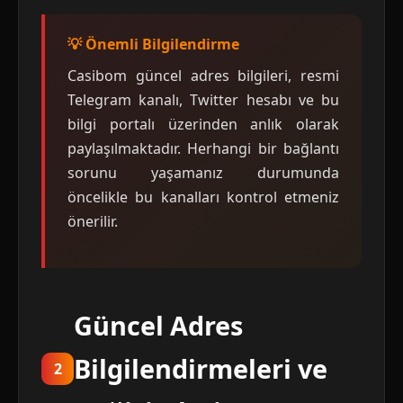
💡 Önemli Bilgilendirme
Casibom güncel adres bilgileri, resmi
Telegram kanalı, Twitter hesabı ve bu
bilgi portalı üzerinden anlık olarak
paylaşılmaktadır. Herhangi bir bağlantı
sorunu yaşamanız durumunda
öncelikle bu kanalları kontrol etmeniz
önerilir.
Güncel Adres
Bilgilendirmeleri ve
2