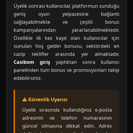
Üyelik sonrası kullanıcılar, platformun sunduğu
geniş oyun yelpazesine bağlantı
sağlayabilmekte ve çeşitli bonus
kampanyalarından yararlanabilmektedir.
Özellikle ilk kez kayıt olan kullanıcılar için
sunulan hoş geldin bonusu, sektördeki en
cazip teklifler arasında yer almaktadır.
Casibom giriş
yaptıktan sonra kullanıcı
panelinden tüm bonus ve promosyonları takip
edebilirsiniz.
⚠️ Güvenlik Uyarısı
Üyelik sırasında kullandığınız e-posta
adresinin ve telefon numarasının
güncel olmasına dikkat edin. Adres