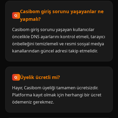
Casibom giriş sorunu yaşayanlar ne
yapmalı?
Casibom giriş sorunu yaşayan kullanıcılar
öncelikle DNS ayarlarını kontrol etmeli, tarayıcı
önbelleğini temizlemeli ve resmi sosyal medya
kanallarından güncel adresi takip etmelidir.
Üyelik ücretli mi?
Hayır, Casibom üyeliği tamamen ücretsizdir.
Platforma kayıt olmak için herhangi bir ücret
ödemeniz gerekmez.