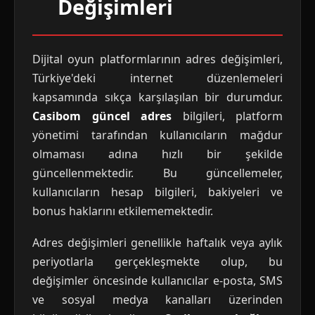
Değişimleri
Dijital oyun platformlarının adres değişimleri,
Türkiye'deki internet düzenlemeleri
kapsamında sıkça karşılaşılan bir durumdur.
Casibom güncel adres
bilgileri, platform
yönetimi tarafından kullanıcıların mağdur
olmaması adına hızlı bir şekilde
güncellenmektedir. Bu güncellemeler,
kullanıcıların hesap bilgileri, bakiyeleri ve
bonus haklarını etkilememektedir.
Adres değişimleri genellikle haftalık veya aylık
periyotlarla gerçekleşmekte olup, bu
değişimler öncesinde kullanıcılar e-posta, SMS
ve sosyal medya kanalları üzerinden