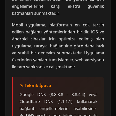
engellemelerine karşı ekstra güvenlik
katmanları sunmaktadır.
Mobil uygulama, platformun en çok tercih
edilen bağlantı yöntemlerinden biridir. iOS ve
Android cihazlar için optimize edilmiş olan
uygulama, tarayıcı bağlantıine göre daha hızlı
ve stabil bir deneyim sunmaktadır. Uygulama
üzerinden yapılan tüm işlemler, web versiyonu
ile tam senkronize çalışmaktadır.
🔧 Teknik İpucu
Google DNS (8.8.8.8 - 8.8.4.4) veya
Cloudflare DNS (1.1.1.1) kullanarak
bağlantı engellemelerini aşabilirsiniz.
Bu DNS ayarları, hem bilgisayar hem de