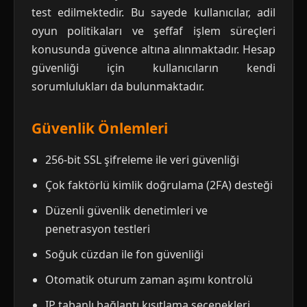
test edilmektedir. Bu sayede kullanıcılar, adil
oyun politikaları ve şeffaf işlem süreçleri
konusunda güvence altına alınmaktadır. Hesap
güvenliği için kullanıcıların kendi
sorumlulukları da bulunmaktadır.
Güvenlik Önlemleri
256-bit SSL şifreleme ile veri güvenliği
Çok faktörlü kimlik doğrulama (2FA) desteği
Düzenli güvenlik denetimleri ve
penetrasyon testleri
Soğuk cüzdan ile fon güvenliği
Otomatik oturum zaman aşımı kontrolü
IP tabanlı bağlantı kısıtlama seçenekleri