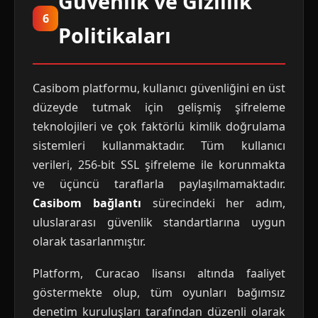
Güvenlik ve Gizlilik
6
Politikaları
Casibom platformu, kullanıcı güvenliğini en üst
düzeyde tutmak için gelişmiş şifreleme
teknolojileri ve çok faktörlü kimlik doğrulama
sistemleri kullanmaktadır. Tüm kullanıcı
verileri, 256-bit SSL şifreleme ile korunmakta
ve üçüncü taraflarla paylaşılmamaktadır.
Casibom bağlantı
sürecindeki her adım,
uluslararası güvenlik standartlarına uygun
olarak tasarlanmıştır.
Platform, Curacao lisansı altında faaliyet
göstermekte olup, tüm oyunları bağımsız
denetim kuruluşları tarafından düzenli olarak