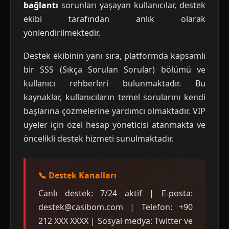
bağlantı
sorunları yaşayan kullanıcılar, destek
ekibi tarafından anlık olarak
yönlendirilmektedir.
Destek ekibinin yanı sıra, platformda kapsamlı
bir SSS (Sıkça Sorulan Sorular) bölümü ve
kullanıcı rehberleri bulunmaktadır. Bu
kaynaklar, kullanıcıların temel sorularını kendi
başlarına çözmelerine yardımcı olmaktadır. VIP
üyeler için özel hesap yöneticisi atanmakta ve
öncelikli destek hizmeti sunulmaktadır.
📞 Destek Kanalları
Canlı destek: 7/24 aktif | E-posta:
destek@casibom.com | Telefon: +90
212 XXX XXXX | Sosyal medya: Twitter ve