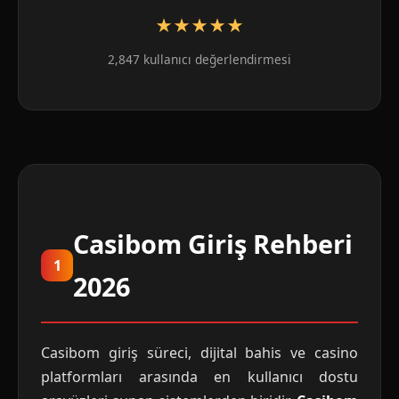
★★★★★
2,847 kullanıcı değerlendirmesi
Casibom Giriş Rehberi
1
2026
Casibom giriş süreci, dijital bahis ve casino
platformları arasında en kullanıcı dostu