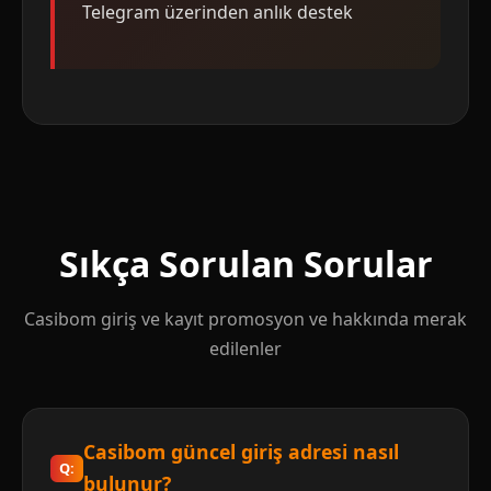
Telegram üzerinden anlık destek
Sıkça Sorulan Sorular
Casibom giriş ve kayıt promosyon ve hakkında merak
edilenler
Casibom güncel giriş adresi nasıl
bulunur?