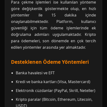
Para çekme işlemleri ise kullanılan yönteme
göre değişkenlik göstermekte olup, en hızlı
yöntemler ile 15 dakika içinde
onaylanabilmektedir. Platform, kullanıcı
güvenliği için tüm ödeme işlemlerinde ek
doğrulama adımları uygulamaktadır. Kripto
para ödemeleri, son dönemde en çok tercih
edilen yöntemler arasında yer almaktadır.
Desteklenen Ödeme Yöntemleri
Banka havalesi ve EFT
Kredi ve banka kartları (Visa, Mastercard)
Elektronik cüzdanlar (PayPal, Skrill, Neteller)
Kripto paralar (Bitcoin, Ethereum, Litecoin,
USDT)