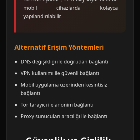
mobil cihazlarda kolayca
yapılandırılabilir.
Alternatif Erişim Yöntemleri
DNS değişikliği ile doğrudan bağlantı
VPN kullanımı ile güvenli bağlantı
Mobil uygulama üzerinden kesintisiz
bağlantı
Tor tarayıcı ile anonim bağlantı
Proxy sunucuları aracılığı ile bağlantı