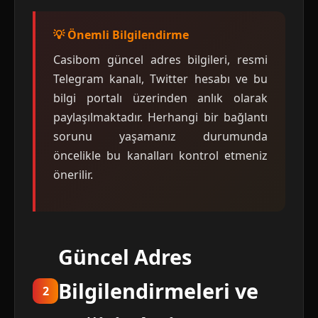
💡 Önemli Bilgilendirme
Casibom güncel adres bilgileri, resmi
Telegram kanalı, Twitter hesabı ve bu
bilgi portalı üzerinden anlık olarak
paylaşılmaktadır. Herhangi bir bağlantı
sorunu yaşamanız durumunda
öncelikle bu kanalları kontrol etmeniz
önerilir.
Güncel Adres
Bilgilendirmeleri ve
2