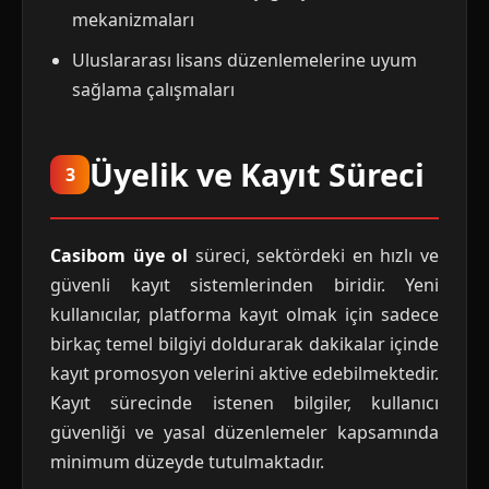
mekanizmaları
Uluslararası lisans düzenlemelerine uyum
sağlama çalışmaları
Üyelik ve Kayıt Süreci
3
Casibom üye ol
süreci, sektördeki en hızlı ve
güvenli kayıt sistemlerinden biridir. Yeni
kullanıcılar, platforma kayıt olmak için sadece
birkaç temel bilgiyi doldurarak dakikalar içinde
kayıt promosyon velerini aktive edebilmektedir.
Kayıt sürecinde istenen bilgiler, kullanıcı
güvenliği ve yasal düzenlemeler kapsamında
minimum düzeyde tutulmaktadır.