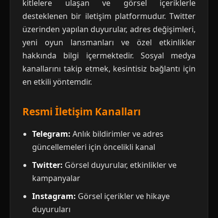
kitlelere ulaşan ve görsel içeriklerle
desteklenen bir iletişim platformudur. Twitter
üzerinden yapılan duyurular, adres değişimleri,
yeni oyun lansmanları ve özel etkinlikler
hakkında bilgi içermektedir. Sosyal medya
kanallarını takip etmek, kesintisiz bağlantı için
en etkili yöntemdir.
Resmi İletişim Kanalları
Telegram:
Anlık bildirimler ve adres
güncellemeleri için öncelikli kanal
Twitter:
Görsel duyurular, etkinlikler ve
kampanyalar
Instagram:
Görsel içerikler ve hikaye
duyuruları