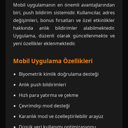
Mobil uygulamanın en önemli avantajlarından
biri, push bildirim sistemidir. Kullanıcılar, adres
değişimleri, bonus fırsatları ve özel etkinlikler
hakkında anlık bildirimler alabilmektedir.
Uygulama, düzenli olarak güncellenmekte ve
yeni özellikler eklenmektedir.
Mobil Uygulama Özellikleri
Biyometrik kimlik doğrulama desteği
Anlık push bildirimleri
Hızlı para yatırma ve çekme
Çevrimdışı mod desteği
Karanlık mod ve özelleştirilebilir arayüz
Düşük veri kullanımı optimizasyonu