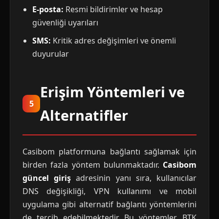
E-posta:
Resmi bildirimler ve hesap
güvenliği uyarıları
SMS:
Kritik adres değişimleri ve önemli
duyurular
Erişim Yöntemleri ve
5
Alternatifler
Casibom platformuna bağlantı sağlamak için
birden fazla yöntem bulunmaktadır.
Casibom
güncel giriş
adresinin yanı sıra, kullanıcılar
DNS değişikliği, VPN kullanımı ve mobil
uygulama gibi alternatif bağlantı yöntemlerini
de tercih edebilmektedir. Bu yöntemler, BTK