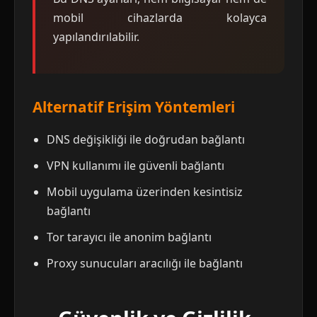
mobil cihazlarda kolayca
yapılandırılabilir.
Alternatif Erişim Yöntemleri
DNS değişikliği ile doğrudan bağlantı
VPN kullanımı ile güvenli bağlantı
Mobil uygulama üzerinden kesintisiz
bağlantı
Tor tarayıcı ile anonim bağlantı
Proxy sunucuları aracılığı ile bağlantı