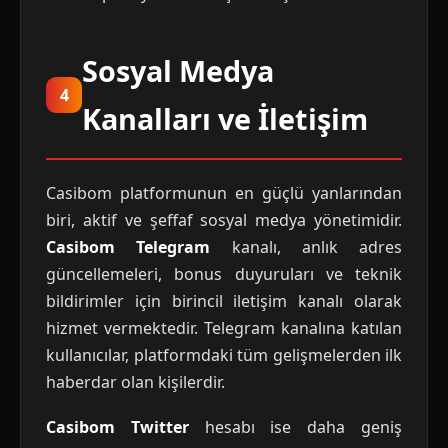
Sosyal Medya
4
Kanalları ve İletişim
Casibom platformunun en güçlü yanlarından
biri, aktif ve şeffaf sosyal medya yönetimidir.
Casibom Telegram
kanalı, anlık adres
güncellemeleri, bonus duyuruları ve teknik
bildirimler için birincil iletişim kanalı olarak
hizmet vermektedir. Telegram kanalına katılan
kullanıcılar, platformdaki tüm gelişmelerden ilk
haberdar olan kişilerdir.
Casibom Twitter
hesabı ise daha geniş