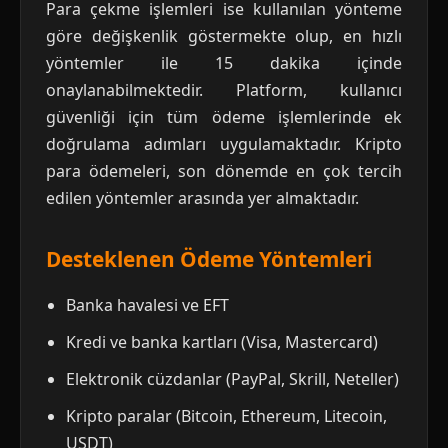
Para çekme işlemleri ise kullanılan yönteme
göre değişkenlik göstermekte olup, en hızlı
yöntemler ile 15 dakika içinde
onaylanabilmektedir. Platform, kullanıcı
güvenliği için tüm ödeme işlemlerinde ek
doğrulama adımları uygulamaktadır. Kripto
para ödemeleri, son dönemde en çok tercih
edilen yöntemler arasında yer almaktadır.
Desteklenen Ödeme Yöntemleri
Banka havalesi ve EFT
Kredi ve banka kartları (Visa, Mastercard)
Elektronik cüzdanlar (PayPal, Skrill, Neteller)
Kripto paralar (Bitcoin, Ethereum, Litecoin,
USDT)