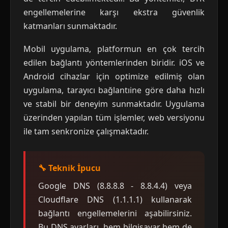
engellemelerine karşı ekstra güvenlik
katmanları sunmaktadır.
Mobil uygulama, platformun en çok tercih
edilen bağlantı yöntemlerinden biridir. iOS ve
Android cihazlar için optimize edilmiş olan
uygulama, tarayıcı bağlantıine göre daha hızlı
ve stabil bir deneyim sunmaktadır. Uygulama
üzerinden yapılan tüm işlemler, web versiyonu
ile tam senkronize çalışmaktadır.
🔧 Teknik İpucu
Google DNS (8.8.8.8 - 8.8.4.4) veya
Cloudflare DNS (1.1.1.1) kullanarak
bağlantı engellemelerini aşabilirsiniz.
Bu DNS ayarları, hem bilgisayar hem de