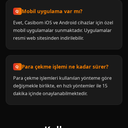
Mobil uygulama var mı?
Evet, Casibom iOS ve Android cihazlar için özel
mobil uygulamalar sunmaktadır. Uygulamalar
resmi web sitesinden indirilebilir.
Para çekme işlemi ne kadar sürer?
Para çekme işlemleri kullanılan yönteme göre
değişmekle birlikte, en hızlı yöntemler ile 15
dakika içinde onaylanabilmektedir.