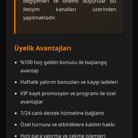
değişimleri ve önemli duyurular bu
iletişim kanalları üzerinden
yapılmaktadır.
Üyelik Avantajları
%100 hoş geldin bonusu ile başlangıç
avantajı
Haftalık yatırım bonusları ve kayıp iadeleri
VIP kayıt promosyon ve programı ile özel
avantajlar
7/24 canlı destek hizmetine bağlantı
Özel turnuva ve etkinliklere katılım hakkı
Hızlı para yatırma ve çekme işlemleri