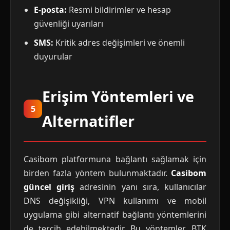
E-posta:
Resmi bildirimler ve hesap
güvenliği uyarıları
SMS:
Kritik adres değişimleri ve önemli
duyurular
Erişim Yöntemleri ve
5
Alternatifler
Casibom platformuna bağlantı sağlamak için
birden fazla yöntem bulunmaktadır.
Casibom
güncel giriş
adresinin yanı sıra, kullanıcılar
DNS değişikliği, VPN kullanımı ve mobil
uygulama gibi alternatif bağlantı yöntemlerini
de tercih edebilmektedir. Bu yöntemler, BTK