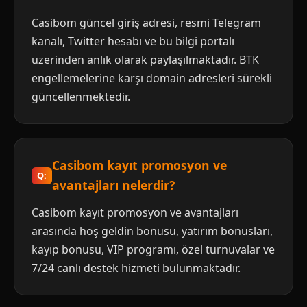
Casibom güncel giriş adresi, resmi Telegram
kanalı, Twitter hesabı ve bu bilgi portalı
üzerinden anlık olarak paylaşılmaktadır. BTK
engellemelerine karşı domain adresleri sürekli
güncellenmektedir.
Casibom kayıt promosyon ve
avantajları nelerdir?
Casibom kayıt promosyon ve avantajları
arasında hoş geldin bonusu, yatırım bonusları,
kayıp bonusu, VIP programı, özel turnuvalar ve
7/24 canlı destek hizmeti bulunmaktadır.