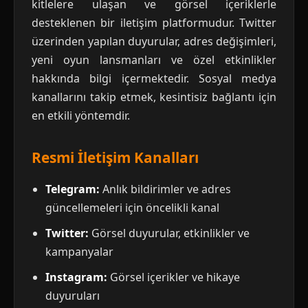
kitlelere ulaşan ve görsel içeriklerle
desteklenen bir iletişim platformudur. Twitter
üzerinden yapılan duyurular, adres değişimleri,
yeni oyun lansmanları ve özel etkinlikler
hakkında bilgi içermektedir. Sosyal medya
kanallarını takip etmek, kesintisiz bağlantı için
en etkili yöntemdir.
Resmi İletişim Kanalları
Telegram:
Anlık bildirimler ve adres
güncellemeleri için öncelikli kanal
Twitter:
Görsel duyurular, etkinlikler ve
kampanyalar
Instagram:
Görsel içerikler ve hikaye
duyuruları