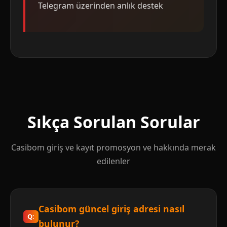
Telegram üzerinden anlık destek
Sıkça Sorulan Sorular
Casibom giriş ve kayıt promosyon ve hakkında merak
edilenler
Casibom güncel giriş adresi nasıl
bulunur?