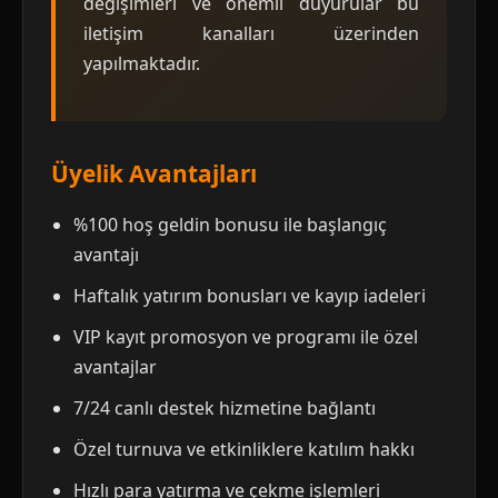
değişimleri ve önemli duyurular bu
iletişim kanalları üzerinden
yapılmaktadır.
Üyelik Avantajları
%100 hoş geldin bonusu ile başlangıç
avantajı
Haftalık yatırım bonusları ve kayıp iadeleri
VIP kayıt promosyon ve programı ile özel
avantajlar
7/24 canlı destek hizmetine bağlantı
Özel turnuva ve etkinliklere katılım hakkı
Hızlı para yatırma ve çekme işlemleri