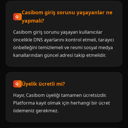
Casibom giriş sorunu yaşayanlar ne
yapmalı?
Casibom giriş sorunu yaşayan kullanıcılar
öncelikle DNS ayarlarını kontrol etmeli, tarayıcı
önbelleğini temizlemeli ve resmi sosyal medya
kanallarından güncel adresi takip etmelidir.
Üyelik ücretli mi?
Hayır, Casibom üyeliği tamamen ücretsizdir.
Platforma kayıt olmak için herhangi bir ücret
ödemeniz gerekmez.