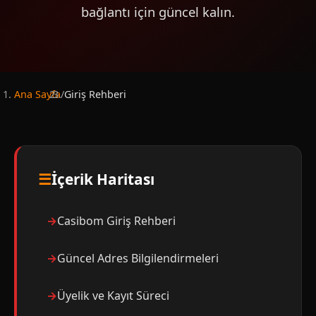
bağlantı için güncel kalın.
Ana Sayfa
/
Giriş Rehberi
İçerik Haritası
Casibom Giriş Rehberi
Güncel Adres Bilgilendirmeleri
Üyelik ve Kayıt Süreci