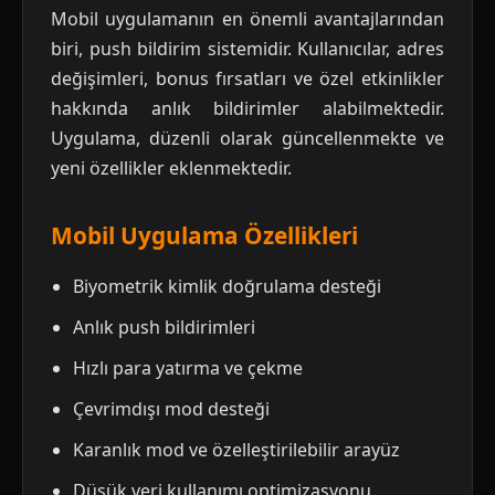
Mobil uygulamanın en önemli avantajlarından
biri, push bildirim sistemidir. Kullanıcılar, adres
değişimleri, bonus fırsatları ve özel etkinlikler
hakkında anlık bildirimler alabilmektedir.
Uygulama, düzenli olarak güncellenmekte ve
yeni özellikler eklenmektedir.
Mobil Uygulama Özellikleri
Biyometrik kimlik doğrulama desteği
Anlık push bildirimleri
Hızlı para yatırma ve çekme
Çevrimdışı mod desteği
Karanlık mod ve özelleştirilebilir arayüz
Düşük veri kullanımı optimizasyonu