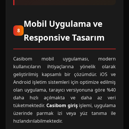
Mobil Uygulama ve
8
Responsive Tasarım
Casibom mobil uygulaması, modern
kullanıcıların ihtiyaçlarına yönelik olarak
geliştirilmiş kapsamlı bir çözümdür. iOS ve
Android işletim sistemleri için optimize edilmiş
olan uygulama, tarayıcı versiyonuna göre %40
daha hızlı açılmakta ve daha az veri
tüketmektedir.
Casibom giriş
işlemi, uygulama
üzerinde parmak izi veya yüz tanıma ile
hızlandırılabilmektedir.