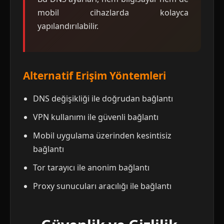
mobil cihazlarda kolayca
yapılandırılabilir.
Alternatif Erişim Yöntemleri
DNS değişikliği ile doğrudan bağlantı
VPN kullanımı ile güvenli bağlantı
Mobil uygulama üzerinden kesintisiz
bağlantı
Tor tarayıcı ile anonim bağlantı
Proxy sunucuları aracılığı ile bağlantı