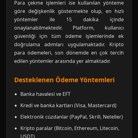
Para çekme işlemleri ise kullanılan yönteme
göre değişkenlik göstermekte olup, en hızlı
yöntemler ile 15 dakika içinde
onaylanabilmektedir. Platform, kullanıcı
güvenliği için tüm ödeme işlemlerinde ek
doğrulama adımları uygulamaktadır. Kripto
para ödemeleri, son dönemde en çok tercih
edilen yöntemler arasında yer almaktadır.
Desteklenen Ödeme Yöntemleri
Banka havalesi ve EFT
Kredi ve banka kartları (Visa, Mastercard)
Elektronik cüzdanlar (PayPal, Skrill, Neteller)
Kripto paralar (Bitcoin, Ethereum, Litecoin,
USDT)