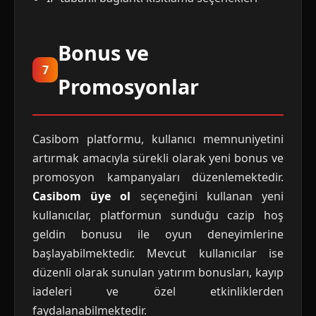
Bonus ve
7
Promosyonlar
Casibom platformu, kullanıcı memnuniyetini
artırmak amacıyla sürekli olarak yeni bonus ve
promosyon kampanyaları düzenlemektedir.
Casibom üye ol
seçeneğini kullanan yeni
kullanıcılar, platformun sunduğu cazip hoş
geldin bonusu ile oyun deneyimlerine
başlayabilmektedir. Mevcut kullanıcılar ise
düzenli olarak sunulan yatırım bonusları, kayıp
iadeleri ve özel etkinliklerden
faydalanabilmektedir.