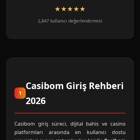
★★★★★
2,847 kullanıcı değerlendirmesi
Casibom Giriş Rehberi
1
2026
Casibom giriş süreci, dijital bahis ve casino
platformları arasında en kullanıcı dostu