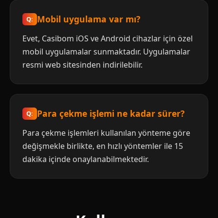
Mobil uygulama var mı?
Evet, Casibom iOS ve Android cihazlar için özel
mobil uygulamalar sunmaktadır. Uygulamalar
resmi web sitesinden indirilebilir.
Para çekme işlemi ne kadar sürer?
Para çekme işlemleri kullanılan yönteme göre
değişmekle birlikte, en hızlı yöntemler ile 15
dakika içinde onaylanabilmektedir.