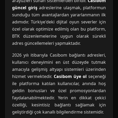
arayüzleri sunan sistemlerden biridir.
Casibom
güncel giriş
adreslerine ulaşmak, platformun
sunduğu tüm avantajlardan yararlanmanın ilk
adımıdır. Türkiye'deki dijital oyun severler için
özel olarak optimize edilmiş olan bu platform,
BTK düzenlemelerine uygun olarak sürekli
adres güncellemeleri yapmaktadır.
2026 yılı itibarıyla Casibom bağlantı adresleri,
kullanıcı deneyimini en üst düzeyde tutmak
amacıyla gelişmiş altyapı sistemleri üzerinden
hizmet vermektedir.
Casibom üye ol
seçeneği
ile platforma katılan kullanıcılar, anında hoş
geldin bonusları ve özel promosyonlardan
faydalanabilmektedir. Yerin en dikkat çekici
özelliği, kesintisiz bağlantı sağlamak için
geliştirdiği çok kanallı bilgilendirme sistemidir.