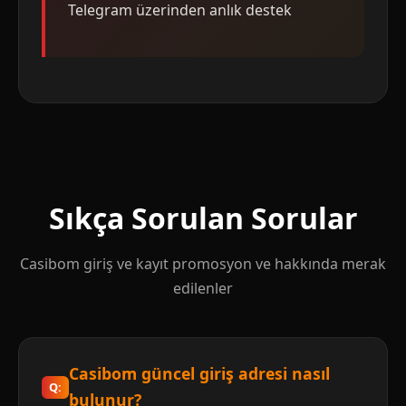
Telegram üzerinden anlık destek
Sıkça Sorulan Sorular
Casibom giriş ve kayıt promosyon ve hakkında merak
edilenler
Casibom güncel giriş adresi nasıl
bulunur?