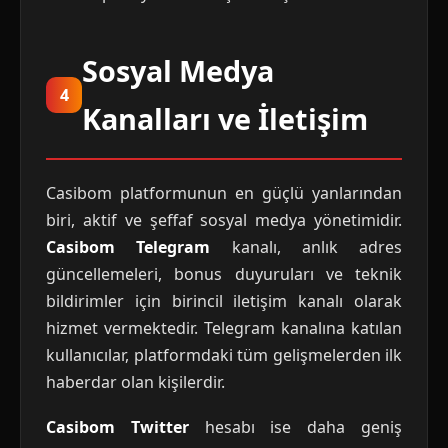
Sosyal Medya
4
Kanalları ve İletişim
Casibom platformunun en güçlü yanlarından
biri, aktif ve şeffaf sosyal medya yönetimidir.
Casibom Telegram
kanalı, anlık adres
güncellemeleri, bonus duyuruları ve teknik
bildirimler için birincil iletişim kanalı olarak
hizmet vermektedir. Telegram kanalına katılan
kullanıcılar, platformdaki tüm gelişmelerden ilk
haberdar olan kişilerdir.
Casibom Twitter
hesabı ise daha geniş