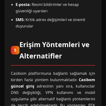
E-posta:
Resmi bildirimler ve hesap
güvenliği uyarıları
SMS:
Kritik adres değişimleri ve önemli
duyurular
Erişim Yöntemleri ve
5
Alternatifler
Casibom platformuna bağlantı sağlamak için
birden fazla yöntem bulunmaktadır.
Casibom
güncel giriş
adresinin yanı sıra, kullanıcılar
DNS değişikliği, VPN kullanımı ve mobil
uygulama gibi alternatif bağlantı yöntemlerini
de tercih edebilmektedir. Bu yöntemler, BTK