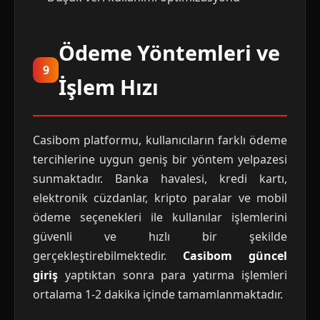
Ödeme Yöntemleri ve
9
İşlem Hızı
Casibom platformu, kullanıcıların farklı ödeme
tercihlerine uygun geniş bir yöntem yelpazesi
sunmaktadır. Banka havalesi, kredi kartı,
elektronik cüzdanlar, kripto paralar ve mobil
ödeme seçenekleri ile kullanılar işlemlerini
güvenli ve hızlı bir şekilde
gerçekleştirebilmektedir.
Casibom güncel
giriş
yaptıktan sonra para yatırma işlemleri
ortalama 1-2 dakika içinde tamamlanmaktadır.