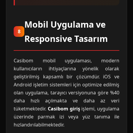
Mobil Uygulama ve
8
Responsive Tasarım
Casibom mobil uygulaması, modern
kullanıcıların ihtiyaçlarına yönelik olarak
geliştirilmiş kapsamlı bir çözümdür. iOS ve
Android işletim sistemleri için optimize edilmiş
olan uygulama, tarayıcı versiyonuna göre %40
daha hızlı açılmakta ve daha az veri
tüketmektedir.
Casibom giriş
işlemi, uygulama
üzerinde parmak izi veya yüz tanıma ile
hızlandırılabilmektedir.