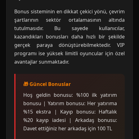
Bonus sisteminin en dikkat çekici yönü, çevrim
şartlarının sektör ortalamasının altında
tutulmasıdır. Bu sayede kullanıcılar,
kazandıkları bonusları daha hızlı bir şekilde
gerçek paraya dönüştürebilmektedir. VIP
programı ise yüksek limitli oyuncular için özel
avantajlar sunmaktadır.
🎁 Güncel Bonuslar
Hoş geldin bonusu: %100 ilk yatırım
bonusu | Yatırım bonusu: Her yatırıma
%15 ekstra | Kayıp bonusu: Haftalık
%20 kayıp iadesi | Arkadaş bonusu:
Davet ettiğiniz her arkadaş için 100 TL