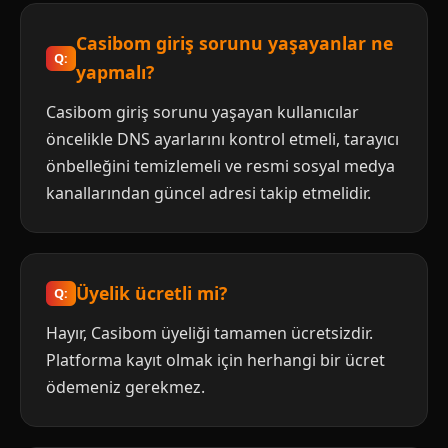
Casibom giriş sorunu yaşayanlar ne
yapmalı?
Casibom giriş sorunu yaşayan kullanıcılar
öncelikle DNS ayarlarını kontrol etmeli, tarayıcı
önbelleğini temizlemeli ve resmi sosyal medya
kanallarından güncel adresi takip etmelidir.
Üyelik ücretli mi?
Hayır, Casibom üyeliği tamamen ücretsizdir.
Platforma kayıt olmak için herhangi bir ücret
ödemeniz gerekmez.