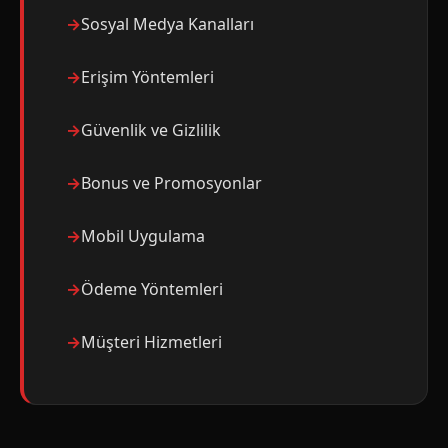
Sosyal Medya Kanalları
Erişim Yöntemleri
Güvenlik ve Gizlilik
Bonus ve Promosyonlar
Mobil Uygulama
Ödeme Yöntemleri
Müşteri Hizmetleri