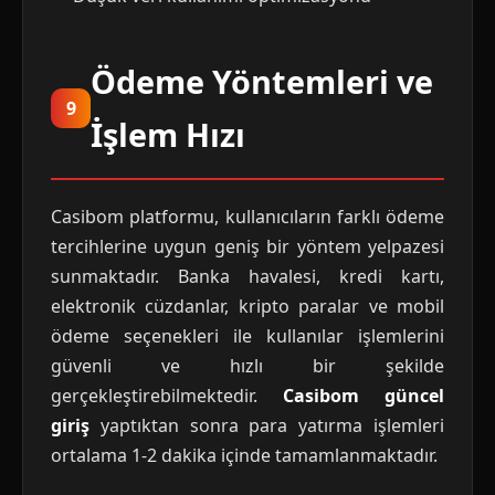
Ödeme Yöntemleri ve
9
İşlem Hızı
Casibom platformu, kullanıcıların farklı ödeme
tercihlerine uygun geniş bir yöntem yelpazesi
sunmaktadır. Banka havalesi, kredi kartı,
elektronik cüzdanlar, kripto paralar ve mobil
ödeme seçenekleri ile kullanılar işlemlerini
güvenli ve hızlı bir şekilde
gerçekleştirebilmektedir.
Casibom güncel
giriş
yaptıktan sonra para yatırma işlemleri
ortalama 1-2 dakika içinde tamamlanmaktadır.