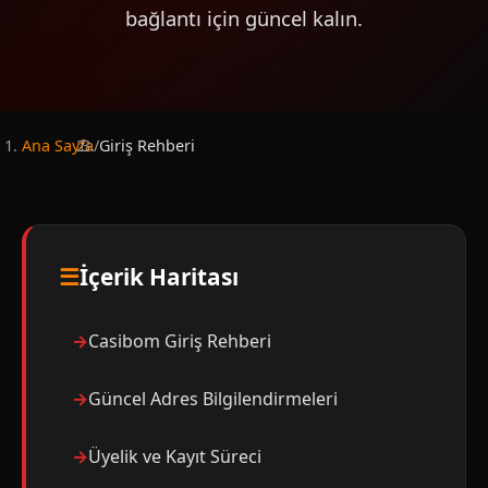
bağlantı için güncel kalın.
Ana Sayfa
/
Giriş Rehberi
İçerik Haritası
Casibom Giriş Rehberi
Güncel Adres Bilgilendirmeleri
Üyelik ve Kayıt Süreci