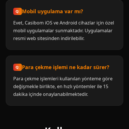
Mobil uygulama var mı?
Evet, Casibom iOS ve Android cihazlar için özel
mobil uygulamalar sunmaktadır. Uygulamalar
resmi web sitesinden indirilebilir.
Para çekme işlemi ne kadar sürer?
Para çekme işlemleri kullanılan yönteme göre
değişmekle birlikte, en hızlı yöntemler ile 15
dakika içinde onaylanabilmektedir.