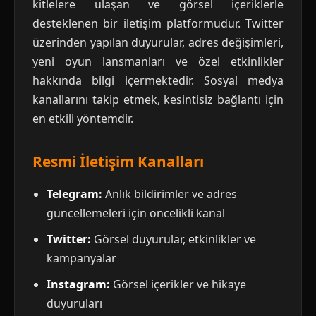
kitlelere ulaşan ve görsel içeriklerle
desteklenen bir iletişim platformudur. Twitter
üzerinden yapılan duyurular, adres değişimleri,
yeni oyun lansmanları ve özel etkinlikler
hakkında bilgi içermektedir. Sosyal medya
kanallarını takip etmek, kesintisiz bağlantı için
en etkili yöntemdir.
Resmi İletişim Kanalları
Telegram:
Anlık bildirimler ve adres
güncellemeleri için öncelikli kanal
Twitter:
Görsel duyurular, etkinlikler ve
kampanyalar
Instagram:
Görsel içerikler ve hikaye
duyuruları