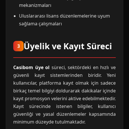
mekanizmaları
Uluslararası lisans düzenlemelerine uyum
sağlama çalışmaları
Üyelik ve Kayıt Süreci
3
Casibom üye ol
süreci, sektördeki en hızlı ve
güvenli kayıt sistemlerinden biridir. Yeni
kullanıcılar, platforma kayıt olmak için sadece
birkaç temel bilgiyi doldurarak dakikalar içinde
kayıt promosyon velerini aktive edebilmektedir.
Kayıt sürecinde istenen bilgiler, kullanıcı
güvenliği ve yasal düzenlemeler kapsamında
minimum düzeyde tutulmaktadır.