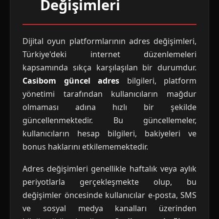
Değişimleri
Dijital oyun platformlarının adres değişimleri,
Türkiye'deki internet düzenlemeleri
kapsamında sıkça karşılaşılan bir durumdur.
Casibom güncel adres
bilgileri, platform
yönetimi tarafından kullanıcıların mağdur
olmaması adına hızlı bir şekilde
güncellenmektedir. Bu güncellemeler,
kullanıcıların hesap bilgileri, bakiyeleri ve
bonus haklarını etkilememektedir.
Adres değişimleri genellikle haftalık veya aylık
periyotlarla gerçekleşmekte olup, bu
değişimler öncesinde kullanıcılar e-posta, SMS
ve sosyal medya kanalları üzerinden