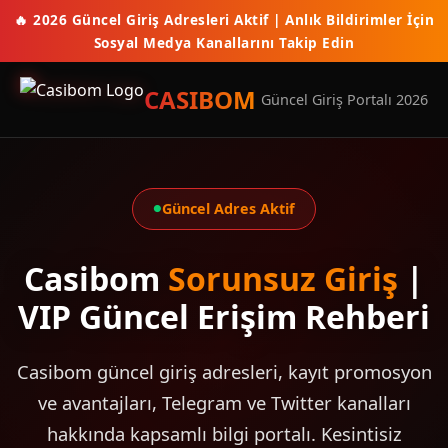
🔥 2026 Güncel Giriş Adresleri Aktif | Anlık Bildirimler İçin
Sosyal Medya Kanallarını Takip Edin
CASIBOM
Güncel Giriş Portalı 2026
Güncel Adres Aktif
Casibom
Sorunsuz Giriş
|
VIP Güncel Erişim Rehberi
Casibom güncel giriş adresleri, kayıt promosyon
ve avantajları, Telegram ve Twitter kanalları
hakkında kapsamlı bilgi portalı. Kesintisiz