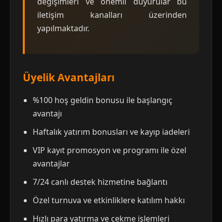
değişimleri ve önemli duyurular bu
iletişim kanalları üzerinden
yapılmaktadır.
Üyelik Avantajları
%100 hoş geldin bonusu ile başlangıç
avantajı
Haftalık yatırım bonusları ve kayıp iadeleri
VIP kayıt promosyon ve programı ile özel
avantajlar
7/24 canlı destek hizmetine bağlantı
Özel turnuva ve etkinliklere katılım hakkı
Hızlı para yatırma ve çekme işlemleri