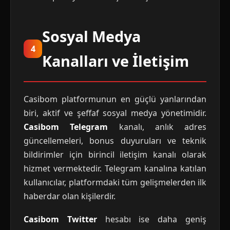
Sosyal Medya
4
Kanalları ve İletişim
Casibom platformunun en güçlü yanlarından
biri, aktif ve şeffaf sosyal medya yönetimidir.
Casibom Telegram
kanalı, anlık adres
güncellemeleri, bonus duyuruları ve teknik
bildirimler için birincil iletişim kanalı olarak
hizmet vermektedir. Telegram kanalına katılan
kullanıcılar, platformdaki tüm gelişmelerden ilk
haberdar olan kişilerdir.
Casibom Twitter
hesabı ise daha geniş