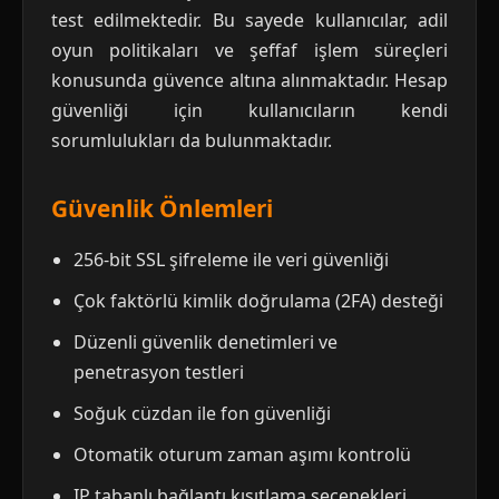
test edilmektedir. Bu sayede kullanıcılar, adil
oyun politikaları ve şeffaf işlem süreçleri
konusunda güvence altına alınmaktadır. Hesap
güvenliği için kullanıcıların kendi
sorumlulukları da bulunmaktadır.
Güvenlik Önlemleri
256-bit SSL şifreleme ile veri güvenliği
Çok faktörlü kimlik doğrulama (2FA) desteği
Düzenli güvenlik denetimleri ve
penetrasyon testleri
Soğuk cüzdan ile fon güvenliği
Otomatik oturum zaman aşımı kontrolü
IP tabanlı bağlantı kısıtlama seçenekleri