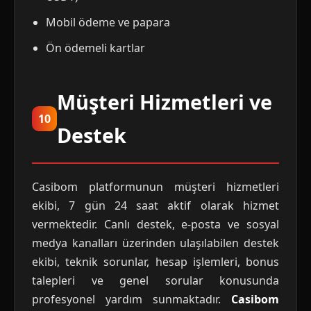
Mobil ödeme ve papara
Ön ödemeli kartlar
Müşteri Hizmetleri ve
10
Destek
Casibom platformunun müşteri hizmetleri
ekibi, 7 gün 24 saat aktif olarak hizmet
vermektedir. Canlı destek, e-posta ve sosyal
medya kanalları üzerinden ulaşılabilen destek
ekibi, teknik sorunlar, hesap işlemleri, bonus
talepleri ve genel sorular konusunda
profesyonel yardım sunmaktadır.
Casibom