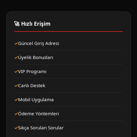
🚀 Hızlı Erişim
Güncel Giriş Adresi
Üyelik Bonusları
VIP Programı
Canlı Destek
Mobil Uygulama
Ödeme Yöntemleri
Sıkça Sorulan Sorular