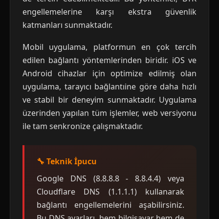
engellemelerine karşı ekstra güvenlik
katmanları sunmaktadır.
Mobil uygulama, platformun en çok tercih
edilen bağlantı yöntemlerinden biridir. iOS ve
Android cihazlar için optimize edilmiş olan
uygulama, tarayıcı bağlantıine göre daha hızlı
ve stabil bir deneyim sunmaktadır. Uygulama
üzerinden yapılan tüm işlemler, web versiyonu
ile tam senkronize çalışmaktadır.
🔧 Teknik İpucu
Google DNS (8.8.8.8 - 8.8.4.4) veya
Cloudflare DNS (1.1.1.1) kullanarak
bağlantı engellemelerini aşabilirsiniz.
Bu DNS ayarları, hem bilgisayar hem de