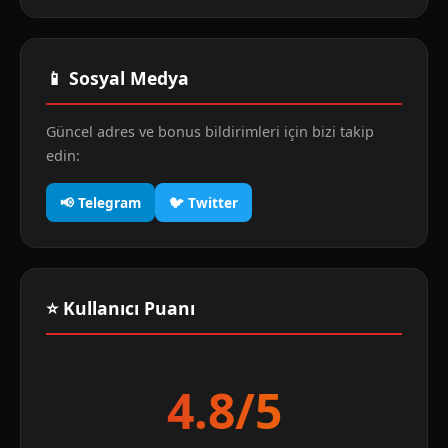
📱 Sosyal Medya
Güncel adres ve bonus bildirimleri için bizi takip
edin:
📢 Telegram
🐦 Twitter
⭐ Kullanıcı Puanı
4.8/5