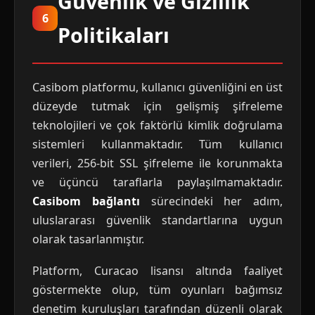
Güvenlik ve Gizlilik
6
Politikaları
Casibom platformu, kullanıcı güvenliğini en üst
düzeyde tutmak için gelişmiş şifreleme
teknolojileri ve çok faktörlü kimlik doğrulama
sistemleri kullanmaktadır. Tüm kullanıcı
verileri, 256-bit SSL şifreleme ile korunmakta
ve üçüncü taraflarla paylaşılmamaktadır.
Casibom bağlantı
sürecindeki her adım,
uluslararası güvenlik standartlarına uygun
olarak tasarlanmıştır.
Platform, Curacao lisansı altında faaliyet
göstermekte olup, tüm oyunları bağımsız
denetim kuruluşları tarafından düzenli olarak