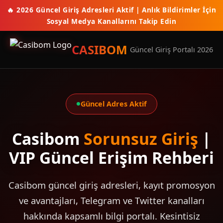
🔥 2026 Güncel Giriş Adresleri Aktif | Anlık Bildirimler İçin
Sosyal Medya Kanallarını Takip Edin
CASIBOM
Güncel Giriş Portalı 2026
Güncel Adres Aktif
Casibom
Sorunsuz Giriş
|
VIP Güncel Erişim Rehberi
Casibom güncel giriş adresleri, kayıt promosyon
ve avantajları, Telegram ve Twitter kanalları
hakkında kapsamlı bilgi portalı. Kesintisiz