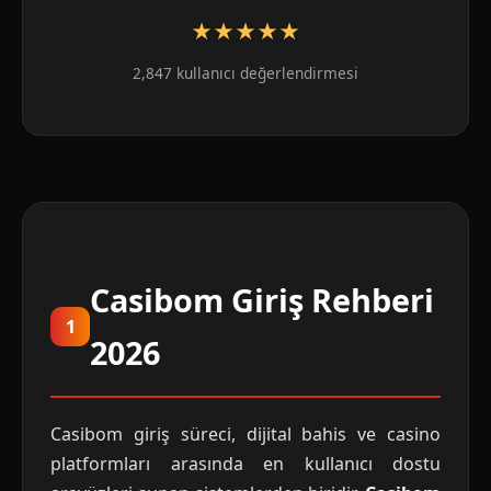
★★★★★
2,847 kullanıcı değerlendirmesi
Casibom Giriş Rehberi
1
2026
Casibom giriş süreci, dijital bahis ve casino
platformları arasında en kullanıcı dostu