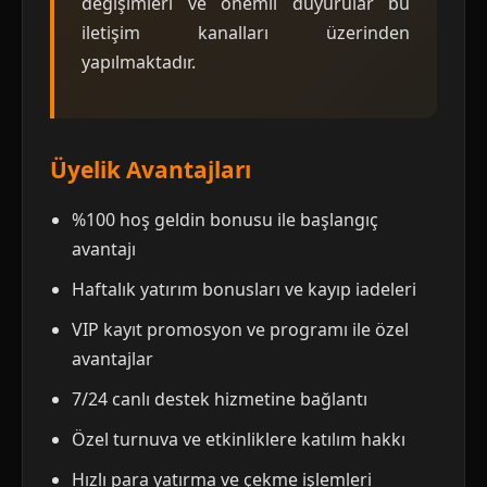
değişimleri ve önemli duyurular bu
iletişim kanalları üzerinden
yapılmaktadır.
Üyelik Avantajları
%100 hoş geldin bonusu ile başlangıç
avantajı
Haftalık yatırım bonusları ve kayıp iadeleri
VIP kayıt promosyon ve programı ile özel
avantajlar
7/24 canlı destek hizmetine bağlantı
Özel turnuva ve etkinliklere katılım hakkı
Hızlı para yatırma ve çekme işlemleri