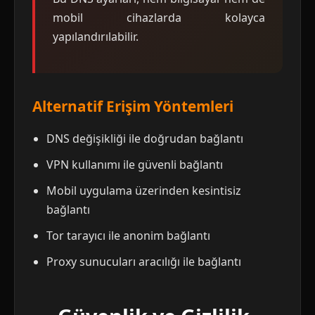
mobil cihazlarda kolayca
yapılandırılabilir.
Alternatif Erişim Yöntemleri
DNS değişikliği ile doğrudan bağlantı
VPN kullanımı ile güvenli bağlantı
Mobil uygulama üzerinden kesintisiz
bağlantı
Tor tarayıcı ile anonim bağlantı
Proxy sunucuları aracılığı ile bağlantı