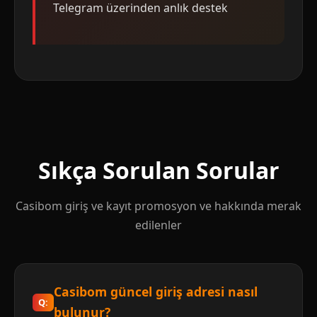
Telegram üzerinden anlık destek
Sıkça Sorulan Sorular
Casibom giriş ve kayıt promosyon ve hakkında merak
edilenler
Casibom güncel giriş adresi nasıl
bulunur?