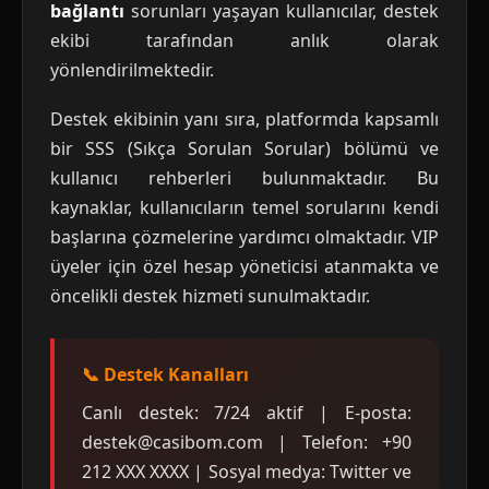
bağlantı
sorunları yaşayan kullanıcılar, destek
ekibi tarafından anlık olarak
yönlendirilmektedir.
Destek ekibinin yanı sıra, platformda kapsamlı
bir SSS (Sıkça Sorulan Sorular) bölümü ve
kullanıcı rehberleri bulunmaktadır. Bu
kaynaklar, kullanıcıların temel sorularını kendi
başlarına çözmelerine yardımcı olmaktadır. VIP
üyeler için özel hesap yöneticisi atanmakta ve
öncelikli destek hizmeti sunulmaktadır.
📞 Destek Kanalları
Canlı destek: 7/24 aktif | E-posta:
destek@casibom.com | Telefon: +90
212 XXX XXXX | Sosyal medya: Twitter ve