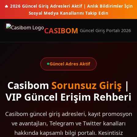
🔥 2026 Güncel Giriş Adresleri Aktif | Anlık Bildirimler İçin
Sosyal Medya Kanallarını Takip Edin
CASIBOM
Güncel Giriş Portalı 2026
Güncel Adres Aktif
Casibom
Sorunsuz Giriş
|
VIP Güncel Erişim Rehberi
Casibom güncel giriş adresleri, kayıt promosyon
ve avantajları, Telegram ve Twitter kanalları
hakkında kapsamlı bilgi portalı. Kesintisiz