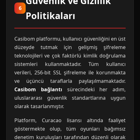
Güvenlik ve Gizlilik
6
Politikaları
Casibom platformu, kullanıcı güvenliğini en üst
düzeyde tutmak için gelişmiş şifreleme
teknolojileri ve çok faktörlü kimlik doğrulama
sistemleri kullanmaktadır. Tüm kullanıcı
verileri, 256-bit SSL şifreleme ile korunmakta
ve üçüncü taraflarla paylaşılmamaktadır.
Casibom bağlantı
sürecindeki her adım,
uluslararası güvenlik standartlarına uygun
olarak tasarlanmıştır.
Platform, Curacao lisansı altında faaliyet
göstermekte olup, tüm oyunları bağımsız
denetim kuruluşları tarafından düzenli olarak