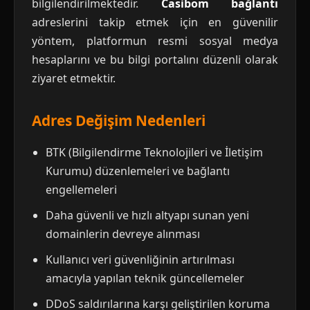
bilgilendirilmektedir.
Casibom bağlantı
adreslerini takip etmek için en güvenilir
yöntem, platformun resmi sosyal medya
hesaplarını ve bu bilgi portalını düzenli olarak
ziyaret etmektir.
Adres Değişim Nedenleri
BTK (Bilgilendirme Teknolojileri ve İletişim
Kurumu) düzenlemeleri ve bağlantı
engellemeleri
Daha güvenli ve hızlı altyapı sunan yeni
domainlerin devreye alınması
Kullanıcı veri güvenliğinin artırılması
amacıyla yapılan teknik güncellemeler
DDoS saldırılarına karşı geliştirilen koruma