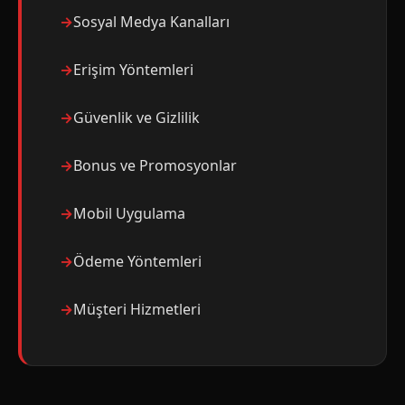
Sosyal Medya Kanalları
Erişim Yöntemleri
Güvenlik ve Gizlilik
Bonus ve Promosyonlar
Mobil Uygulama
Ödeme Yöntemleri
Müşteri Hizmetleri