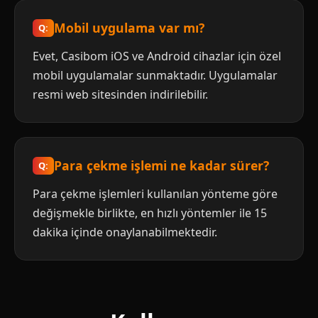
Mobil uygulama var mı?
Evet, Casibom iOS ve Android cihazlar için özel
mobil uygulamalar sunmaktadır. Uygulamalar
resmi web sitesinden indirilebilir.
Para çekme işlemi ne kadar sürer?
Para çekme işlemleri kullanılan yönteme göre
değişmekle birlikte, en hızlı yöntemler ile 15
dakika içinde onaylanabilmektedir.