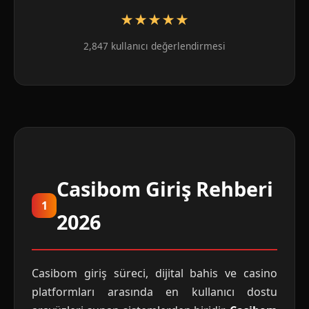
★★★★★
2,847 kullanıcı değerlendirmesi
Casibom Giriş Rehberi
1
2026
Casibom giriş süreci, dijital bahis ve casino
platformları arasında en kullanıcı dostu