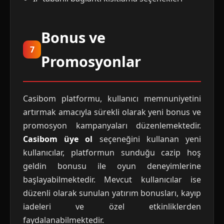
Bonus ve
7
Promosyonlar
Casibom platformu, kullanıcı memnuniyetini
artırmak amacıyla sürekli olarak yeni bonus ve
promosyon kampanyaları düzenlemektedir.
Casibom üye ol
seçeneğini kullanan yeni
kullanıcılar, platformun sunduğu cazip hoş
geldin bonusu ile oyun deneyimlerine
başlayabilmektedir. Mevcut kullanıcılar ise
düzenli olarak sunulan yatırım bonusları, kayıp
iadeleri ve özel etkinliklerden
faydalanabilmektedir.