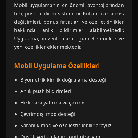
Mobil uygulamanın en önemli avantajlarından
biri, push bildirim sistemidir. Kullanıcılar, adres
değişimleri, bonus fırsatları ve özel etkinlikler
hakkında anlık bildirimler alabilmektedir.
Uygulama, düzenli olarak güncellenmekte ve
yeni özellikler eklenmektedir.
Mobil Uygulama Özellikleri
Biyometrik kimlik doğrulama desteği
Anlık push bildirimleri
Hızlı para yatırma ve çekme
Çevrimdışı mod desteği
Karanlık mod ve özelleştirilebilir arayüz
Düşük veri kullanımı optimizasyonu