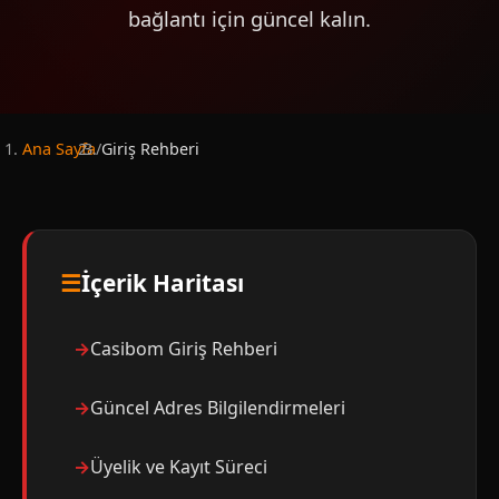
bağlantı için güncel kalın.
Ana Sayfa
/
Giriş Rehberi
İçerik Haritası
Casibom Giriş Rehberi
Güncel Adres Bilgilendirmeleri
Üyelik ve Kayıt Süreci