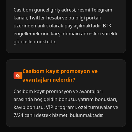
Casibom güncel giriş adresi, resmi Telegram
kanalı, Twitter hesabı ve bu bilgi portalı
üzerinden anlık olarak paylaşılmaktadır. BTK
engellemelerine karşı domain adresleri sürekli
güncellenmektedir.
Casibom kayıt promosyon ve
avantajları nelerdir?
Casibom kayıt promosyon ve avantajları
arasında hoş geldin bonusu, yatırım bonusları,
kayıp bonusu, VIP programı, özel turnuvalar ve
7/24 canlı destek hizmeti bulunmaktadır.