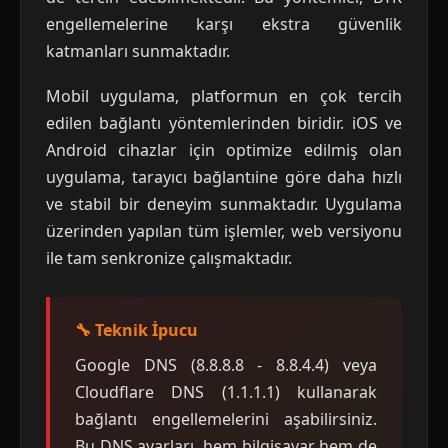
engellemelerine karşı ekstra güvenlik
katmanları sunmaktadır.
Mobil uygulama, platformun en çok tercih
edilen bağlantı yöntemlerinden biridir. iOS ve
Android cihazlar için optimize edilmiş olan
uygulama, tarayıcı bağlantıine göre daha hızlı
ve stabil bir deneyim sunmaktadır. Uygulama
üzerinden yapılan tüm işlemler, web versiyonu
ile tam senkronize çalışmaktadır.
🔧 Teknik İpucu
Google DNS (8.8.8.8 - 8.8.4.4) veya
Cloudflare DNS (1.1.1.1) kullanarak
bağlantı engellemelerini aşabilirsiniz.
Bu DNS ayarları, hem bilgisayar hem de