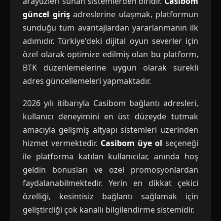
arayüzleri sunan sistemlerden biridir.
Casibom
güncel giriş
adreslerine ulaşmak, platformun
sunduğu tüm avantajlardan yararlanmanın ilk
adımıdır. Türkiye'deki dijital oyun severler için
özel olarak optimize edilmiş olan bu platform,
BTK düzenlemelerine uygun olarak sürekli
adres güncellemeleri yapmaktadır.
2026 yılı itibarıyla Casibom bağlantı adresleri,
kullanıcı deneyimini en üst düzeyde tutmak
amacıyla gelişmiş altyapı sistemleri üzerinden
hizmet vermektedir.
Casibom üye ol
seçeneği
ile platforma katılan kullanıcılar, anında hoş
geldin bonusları ve özel promosyonlardan
faydalanabilmektedir. Yerin en dikkat çekici
özelliği, kesintisiz bağlantı sağlamak için
geliştirdiği çok kanallı bilgilendirme sistemidir.