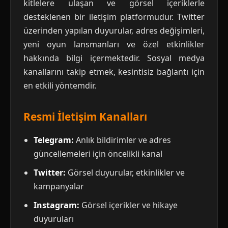
kitlelere ulaşan ve görsel içeriklerle
desteklenen bir iletişim platformudur. Twitter
üzerinden yapılan duyurular, adres değişimleri,
yeni oyun lansmanları ve özel etkinlikler
hakkında bilgi içermektedir. Sosyal medya
kanallarını takip etmek, kesintisiz bağlantı için
en etkili yöntemdir.
Resmi İletişim Kanalları
Telegram:
Anlık bildirimler ve adres
güncellemeleri için öncelikli kanal
Twitter:
Görsel duyurular, etkinlikler ve
kampanyalar
Instagram:
Görsel içerikler ve hikaye
duyuruları