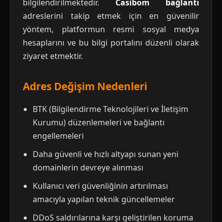
bilgilendirilmektedir.
Casibom bağlantı
adreslerini takip etmek için en güvenilir
yöntem, platformun resmi sosyal medya
hesaplarını ve bu bilgi portalını düzenli olarak
ziyaret etmektir.
Adres Değişim Nedenleri
BTK (Bilgilendirme Teknolojileri ve İletişim
Kurumu) düzenlemeleri ve bağlantı
engellemeleri
Daha güvenli ve hızlı altyapı sunan yeni
domainlerin devreye alınması
Kullanıcı veri güvenliğinin artırılması
amacıyla yapılan teknik güncellemeler
DDoS saldırılarına karşı geliştirilen koruma