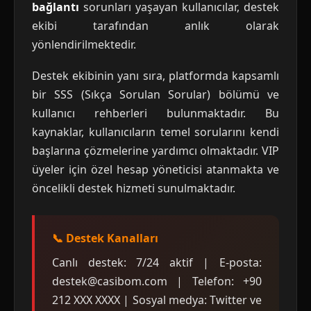
bağlantı
sorunları yaşayan kullanıcılar, destek
ekibi tarafından anlık olarak
yönlendirilmektedir.
Destek ekibinin yanı sıra, platformda kapsamlı
bir SSS (Sıkça Sorulan Sorular) bölümü ve
kullanıcı rehberleri bulunmaktadır. Bu
kaynaklar, kullanıcıların temel sorularını kendi
başlarına çözmelerine yardımcı olmaktadır. VIP
üyeler için özel hesap yöneticisi atanmakta ve
öncelikli destek hizmeti sunulmaktadır.
📞 Destek Kanalları
Canlı destek: 7/24 aktif | E-posta:
destek@casibom.com | Telefon: +90
212 XXX XXXX | Sosyal medya: Twitter ve