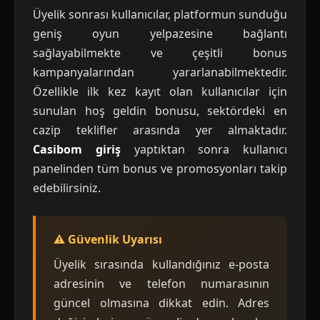
Üyelik sonrası kullanıcılar, platformun sunduğu
geniş oyun yelpazesine bağlantı
sağlayabilmekte ve çeşitli bonus
kampanyalarından yararlanabilmektedir.
Özellikle ilk kez kayıt olan kullanıcılar için
sunulan hoş geldin bonusu, sektördeki en
cazip teklifler arasında yer almaktadır.
Casibom giriş
yaptıktan sonra kullanıcı
panelinden tüm bonus ve promosyonları takip
edebilirsiniz.
⚠️ Güvenlik Uyarısı
Üyelik sırasında kullandığınız e-posta
adresinin ve telefon numarasının
güncel olmasına dikkat edin. Adres