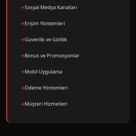
Sosyal Medya Kanalları
Erişim Yöntemleri
Güvenlik ve Gizlilik
Bonus ve Promosyonlar
Mobil Uygulama
Ödeme Yöntemleri
Müşteri Hizmetleri