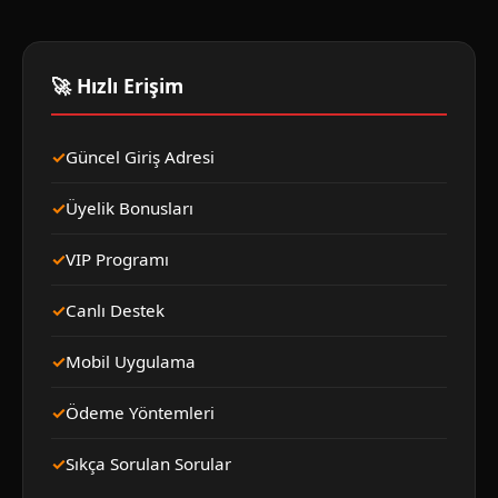
🚀 Hızlı Erişim
Güncel Giriş Adresi
Üyelik Bonusları
VIP Programı
Canlı Destek
Mobil Uygulama
Ödeme Yöntemleri
Sıkça Sorulan Sorular