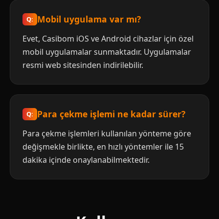
Mobil uygulama var mı?
Evet, Casibom iOS ve Android cihazlar için özel
mobil uygulamalar sunmaktadır. Uygulamalar
resmi web sitesinden indirilebilir.
Para çekme işlemi ne kadar sürer?
Para çekme işlemleri kullanılan yönteme göre
değişmekle birlikte, en hızlı yöntemler ile 15
dakika içinde onaylanabilmektedir.