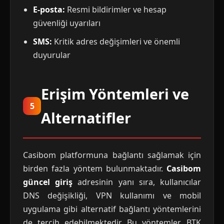
E-posta:
Resmi bildirimler ve hesap
güvenliği uyarıları
SMS:
Kritik adres değişimleri ve önemli
duyurular
Erişim Yöntemleri ve
5
Alternatifler
Casibom platformuna bağlantı sağlamak için
birden fazla yöntem bulunmaktadır.
Casibom
güncel giriş
adresinin yanı sıra, kullanıcılar
DNS değişikliği, VPN kullanımı ve mobil
uygulama gibi alternatif bağlantı yöntemlerini
de tercih edebilmektedir. Bu yöntemler, BTK