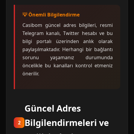
💡 Önemli Bilgilendirme
Casibom güncel adres bilgileri, resmi
Telegram kanalı, Twitter hesabı ve bu
bilgi portalı üzerinden anlık olarak
paylaşılmaktadır. Herhangi bir bağlantı
sorunu yaşamanız durumunda
öncelikle bu kanalları kontrol etmeniz
önerilir.
Güncel Adres
Bilgilendirmeleri ve
2