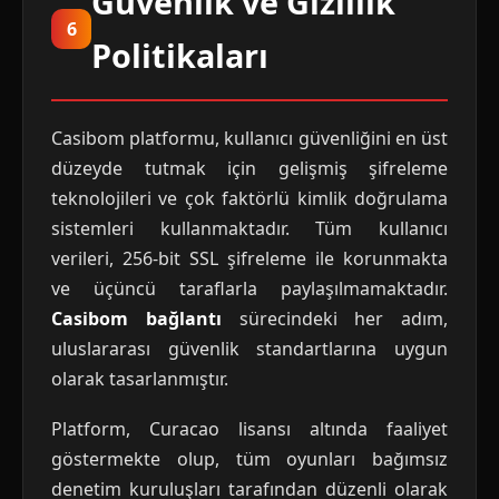
Güvenlik ve Gizlilik
6
Politikaları
Casibom platformu, kullanıcı güvenliğini en üst
düzeyde tutmak için gelişmiş şifreleme
teknolojileri ve çok faktörlü kimlik doğrulama
sistemleri kullanmaktadır. Tüm kullanıcı
verileri, 256-bit SSL şifreleme ile korunmakta
ve üçüncü taraflarla paylaşılmamaktadır.
Casibom bağlantı
sürecindeki her adım,
uluslararası güvenlik standartlarına uygun
olarak tasarlanmıştır.
Platform, Curacao lisansı altında faaliyet
göstermekte olup, tüm oyunları bağımsız
denetim kuruluşları tarafından düzenli olarak