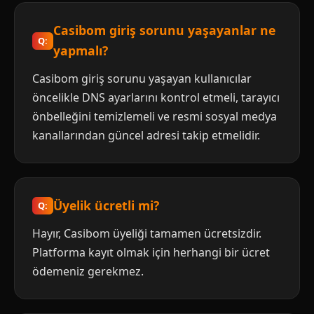
Casibom giriş sorunu yaşayanlar ne
yapmalı?
Casibom giriş sorunu yaşayan kullanıcılar
öncelikle DNS ayarlarını kontrol etmeli, tarayıcı
önbelleğini temizlemeli ve resmi sosyal medya
kanallarından güncel adresi takip etmelidir.
Üyelik ücretli mi?
Hayır, Casibom üyeliği tamamen ücretsizdir.
Platforma kayıt olmak için herhangi bir ücret
ödemeniz gerekmez.