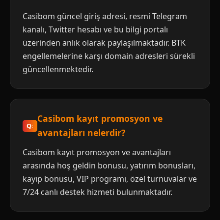
Casibom güncel giriş adresi, resmi Telegram
kanalı, Twitter hesabı ve bu bilgi portalı
üzerinden anlık olarak paylaşılmaktadır. BTK
engellemelerine karşı domain adresleri sürekli
güncellenmektedir.
Casibom kayıt promosyon ve
avantajları nelerdir?
Casibom kayıt promosyon ve avantajları
arasında hoş geldin bonusu, yatırım bonusları,
kayıp bonusu, VIP programı, özel turnuvalar ve
7/24 canlı destek hizmeti bulunmaktadır.