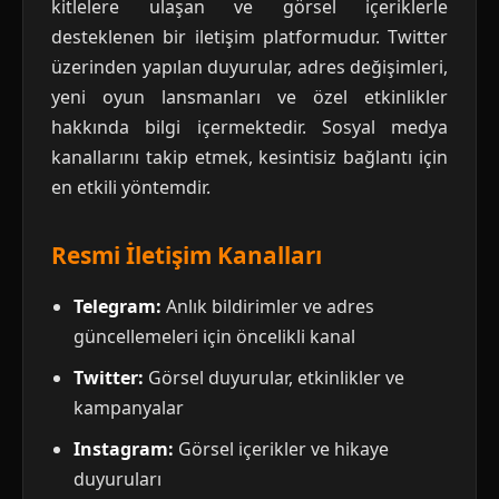
kitlelere ulaşan ve görsel içeriklerle
desteklenen bir iletişim platformudur. Twitter
üzerinden yapılan duyurular, adres değişimleri,
yeni oyun lansmanları ve özel etkinlikler
hakkında bilgi içermektedir. Sosyal medya
kanallarını takip etmek, kesintisiz bağlantı için
en etkili yöntemdir.
Resmi İletişim Kanalları
Telegram:
Anlık bildirimler ve adres
güncellemeleri için öncelikli kanal
Twitter:
Görsel duyurular, etkinlikler ve
kampanyalar
Instagram:
Görsel içerikler ve hikaye
duyuruları