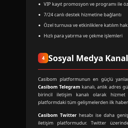
VIP kayıt promosyon ve programı ile öz
7/24 canlı destek hizmetine bağlantı
Özel turnuva ve etkinliklere katılım hak
Hızlı para yatırma ve çekme işlemleri
Sosyal Medya Kanall
4
Casibom platformunun en güçlü yanları
Casibom Telegram
kanalı, anlık adres gü
birincil iletişim kanalı olarak hizmet
platformdaki tüm gelişmelerden ilk haberda
Casibom Twitter
hesabı ise daha geniş 
iletişim platformudur. Twitter üzerin