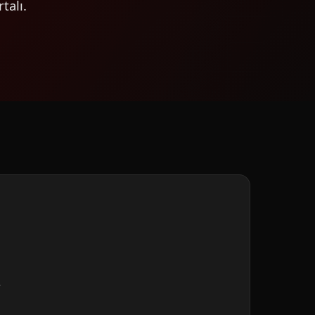
talı.
r