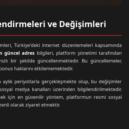
endirmeleri ve Değişimleri
imleri, Türkiye'deki internet düzenlemeleri kapsamında
m güncel adres
bilgileri, platform yönetimi tarafından
ızlı bir şekilde güncellenmektedir. Bu güncellemeler,
ve bonus haklarını etkilememektedir.
ya aylık periyotlarla gerçekleşmekte olup, bu değişimler
osyal medya kanalları üzerinden bilgilendirilmektedir.
mek için en güvenilir yöntem, platformun resmi sosyal
enli olarak ziyaret etmektir.