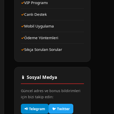
VIP Programı
Canlı Destek
Mobil Uygulama
Ödeme Yöntemleri
Sıkça Sorulan Sorular
📱 Sosyal Medya
Güncel adres ve bonus bildirimleri
için bizi takip edin:
📢 Telegram
🐦 Twitter