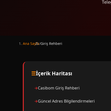
Tele
Ana Sayfa
/
Giriş Rehberi
İçerik Haritası
Casibom Giriş Rehberi
Güncel Adres Bilgilendirmeleri