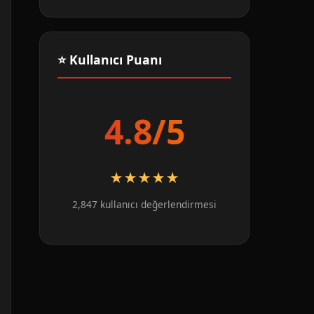
⭐ Kullanıcı Puanı
4.8/5
★★★★★
2,847 kullanıcı değerlendirmesi