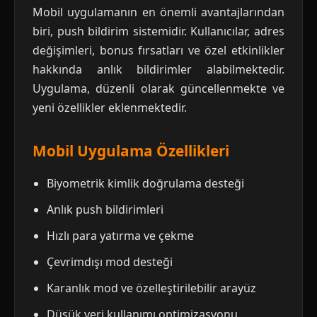
Mobil uygulamanın en önemli avantajlarından
biri, push bildirim sistemidir. Kullanıcılar, adres
değişimleri, bonus fırsatları ve özel etkinlikler
hakkında anlık bildirimler alabilmektedir.
Uygulama, düzenli olarak güncellenmekte ve
yeni özellikler eklenmektedir.
Mobil Uygulama Özellikleri
Biyometrik kimlik doğrulama desteği
Anlık push bildirimleri
Hızlı para yatırma ve çekme
Çevrimdışı mod desteği
Karanlık mod ve özelleştirilebilir arayüz
Düşük veri kullanımı optimizasyonu