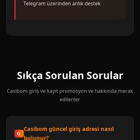
Telegram üzerinden anlık destek
Sıkça Sorulan Sorular
Casibom giriş ve kayıt promosyon ve hakkında merak
edilenler
Casibom güncel giriş adresi nasıl
bulunur?