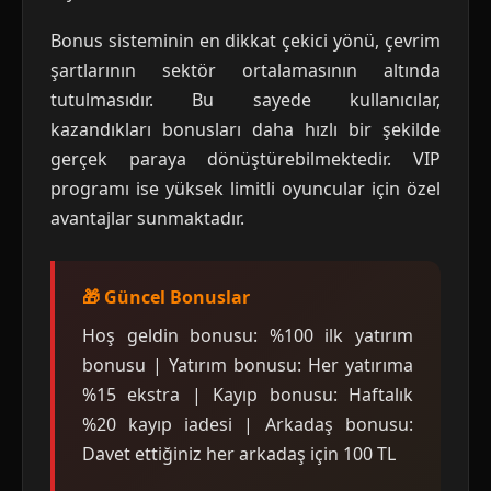
Bonus sisteminin en dikkat çekici yönü, çevrim
şartlarının sektör ortalamasının altında
tutulmasıdır. Bu sayede kullanıcılar,
kazandıkları bonusları daha hızlı bir şekilde
gerçek paraya dönüştürebilmektedir. VIP
programı ise yüksek limitli oyuncular için özel
avantajlar sunmaktadır.
🎁 Güncel Bonuslar
Hoş geldin bonusu: %100 ilk yatırım
bonusu | Yatırım bonusu: Her yatırıma
%15 ekstra | Kayıp bonusu: Haftalık
%20 kayıp iadesi | Arkadaş bonusu:
Davet ettiğiniz her arkadaş için 100 TL