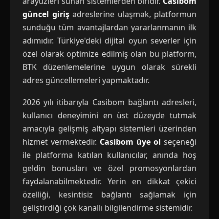
arayüzleri sunan sistemlerden biridir.
Casibom
güncel giriş
adreslerine ulaşmak, platformun
sunduğu tüm avantajlardan yararlanmanın ilk
adımıdır. Türkiye'deki dijital oyun severler için
özel olarak optimize edilmiş olan bu platform,
BTK düzenlemelerine uygun olarak sürekli
adres güncellemeleri yapmaktadır.
2026 yılı itibarıyla Casibom bağlantı adresleri,
kullanıcı deneyimini en üst düzeyde tutmak
amacıyla gelişmiş altyapı sistemleri üzerinden
hizmet vermektedir.
Casibom üye ol
seçeneği
ile platforma katılan kullanıcılar, anında hoş
geldin bonusları ve özel promosyonlardan
faydalanabilmektedir. Yerin en dikkat çekici
özelliği, kesintisiz bağlantı sağlamak için
geliştirdiği çok kanallı bilgilendirme sistemidir.