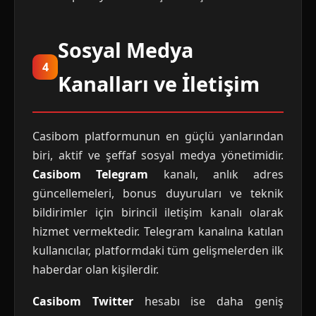
Sosyal Medya
4
Kanalları ve İletişim
Casibom platformunun en güçlü yanlarından
biri, aktif ve şeffaf sosyal medya yönetimidir.
Casibom Telegram
kanalı, anlık adres
güncellemeleri, bonus duyuruları ve teknik
bildirimler için birincil iletişim kanalı olarak
hizmet vermektedir. Telegram kanalına katılan
kullanıcılar, platformdaki tüm gelişmelerden ilk
haberdar olan kişilerdir.
Casibom Twitter
hesabı ise daha geniş