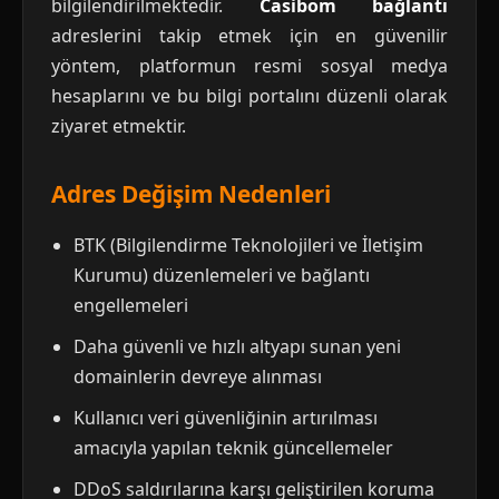
bilgilendirilmektedir.
Casibom bağlantı
adreslerini takip etmek için en güvenilir
yöntem, platformun resmi sosyal medya
hesaplarını ve bu bilgi portalını düzenli olarak
ziyaret etmektir.
Adres Değişim Nedenleri
BTK (Bilgilendirme Teknolojileri ve İletişim
Kurumu) düzenlemeleri ve bağlantı
engellemeleri
Daha güvenli ve hızlı altyapı sunan yeni
domainlerin devreye alınması
Kullanıcı veri güvenliğinin artırılması
amacıyla yapılan teknik güncellemeler
DDoS saldırılarına karşı geliştirilen koruma