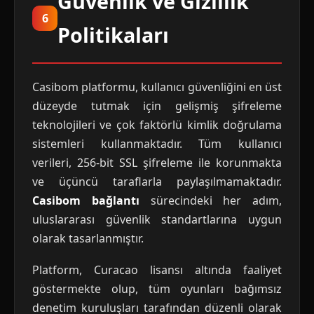
Güvenlik ve Gizlilik
6
Politikaları
Casibom platformu, kullanıcı güvenliğini en üst
düzeyde tutmak için gelişmiş şifreleme
teknolojileri ve çok faktörlü kimlik doğrulama
sistemleri kullanmaktadır. Tüm kullanıcı
verileri, 256-bit SSL şifreleme ile korunmakta
ve üçüncü taraflarla paylaşılmamaktadır.
Casibom bağlantı
sürecindeki her adım,
uluslararası güvenlik standartlarına uygun
olarak tasarlanmıştır.
Platform, Curacao lisansı altında faaliyet
göstermekte olup, tüm oyunları bağımsız
denetim kuruluşları tarafından düzenli olarak