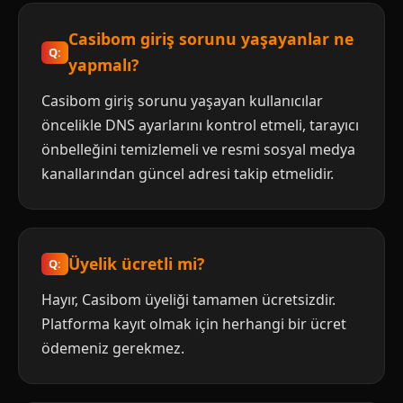
Casibom giriş sorunu yaşayanlar ne
yapmalı?
Casibom giriş sorunu yaşayan kullanıcılar
öncelikle DNS ayarlarını kontrol etmeli, tarayıcı
önbelleğini temizlemeli ve resmi sosyal medya
kanallarından güncel adresi takip etmelidir.
Üyelik ücretli mi?
Hayır, Casibom üyeliği tamamen ücretsizdir.
Platforma kayıt olmak için herhangi bir ücret
ödemeniz gerekmez.