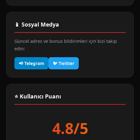
📱 Sosyal Medya
Güncel adres ve bonus bildirimleri için bizi takip
edin:
📢 Telegram
🐦 Twitter
⭐ Kullanıcı Puanı
4.8/5