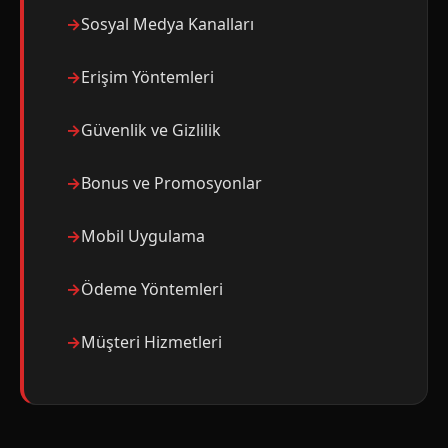
Sosyal Medya Kanalları
Erişim Yöntemleri
Güvenlik ve Gizlilik
Bonus ve Promosyonlar
Mobil Uygulama
Ödeme Yöntemleri
Müşteri Hizmetleri