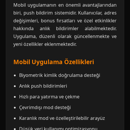
Mobil uygulamanın en önemli avantajlarından
biri, push bildirim sistemidir. Kullanıcılar, adres
değişimleri, bonus fırsatları ve özel etkinlikler
hakkında anlık bildirimler alabilmektedir.
Uygulama, düzenli olarak güncellenmekte ve
yeni özellikler eklenmektedir.
Mobil Uygulama Özellikleri
Biyometrik kimlik doğrulama desteği
Anlık push bildirimleri
Hızlı para yatırma ve çekme
Çevrimdışı mod desteği
Karanlık mod ve özelleştirilebilir arayüz
Düşük veri kullanımı optimizasyonu