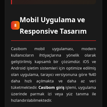
Mobil Uygulama ve
8
Responsive Tasarım
Casibom mobil uygulaması, modern
kullanıcıların ihtiyaçlarına yönelik olarak
geliştirilmiş kapsamlı bir çözümdür. iOS ve
Android işletim sistemleri için optimize edilmiş
olan uygulama, tarayıcı versiyonuna göre %40
daha hızlı açılmakta ve daha az veri
tüketmektedir.
Casibom giriş
işlemi, uygulama
üzerinde parmak izi veya yüz tanıma ile
hızlandırılabilmektedir.