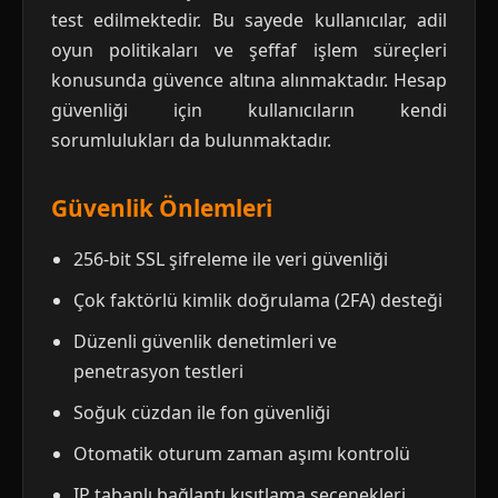
test edilmektedir. Bu sayede kullanıcılar, adil
oyun politikaları ve şeffaf işlem süreçleri
konusunda güvence altına alınmaktadır. Hesap
güvenliği için kullanıcıların kendi
sorumlulukları da bulunmaktadır.
Güvenlik Önlemleri
256-bit SSL şifreleme ile veri güvenliği
Çok faktörlü kimlik doğrulama (2FA) desteği
Düzenli güvenlik denetimleri ve
penetrasyon testleri
Soğuk cüzdan ile fon güvenliği
Otomatik oturum zaman aşımı kontrolü
IP tabanlı bağlantı kısıtlama seçenekleri