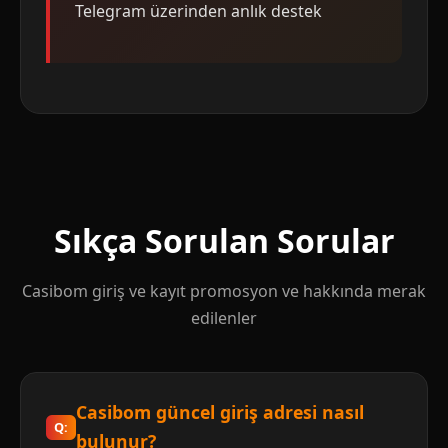
Telegram üzerinden anlık destek
Sıkça Sorulan Sorular
Casibom giriş ve kayıt promosyon ve hakkında merak
edilenler
Casibom güncel giriş adresi nasıl
bulunur?