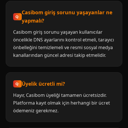
Casibom giriş sorunu yaşayanlar ne
yapmalı?
Casibom giriş sorunu yaşayan kullanıcılar
öncelikle DNS ayarlarını kontrol etmeli, tarayıcı
önbelleğini temizlemeli ve resmi sosyal medya
kanallarından güncel adresi takip etmelidir.
Üyelik ücretli mi?
Hayır, Casibom üyeliği tamamen ücretsizdir.
Platforma kayıt olmak için herhangi bir ücret
ödemeniz gerekmez.