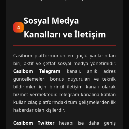
Sosyal Medya
4
Kanalları ve İletişim
Casibom platformunun en güçlü yanlarından
biri, aktif ve şeffaf sosyal medya yönetimidir.
Casibom Telegram
kanalı, anlık adres
güncellemeleri, bonus duyuruları ve teknik
bildirimler için birincil iletişim kanalı olarak
hizmet vermektedir. Telegram kanalına katılan
kullanıcılar, platformdaki tüm gelişmelerden ilk
haberdar olan kişilerdir.
Casibom Twitter
hesabı ise daha geniş