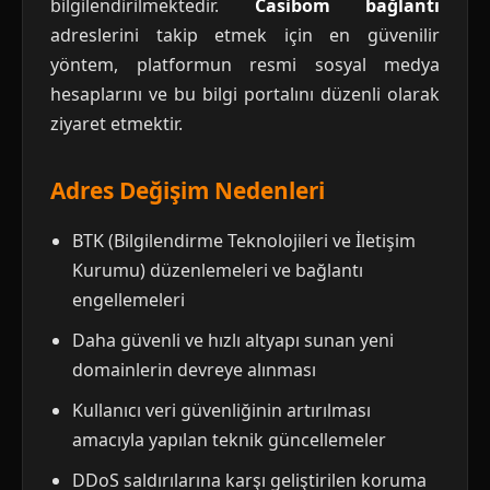
bilgilendirilmektedir.
Casibom bağlantı
adreslerini takip etmek için en güvenilir
yöntem, platformun resmi sosyal medya
hesaplarını ve bu bilgi portalını düzenli olarak
ziyaret etmektir.
Adres Değişim Nedenleri
BTK (Bilgilendirme Teknolojileri ve İletişim
Kurumu) düzenlemeleri ve bağlantı
engellemeleri
Daha güvenli ve hızlı altyapı sunan yeni
domainlerin devreye alınması
Kullanıcı veri güvenliğinin artırılması
amacıyla yapılan teknik güncellemeler
DDoS saldırılarına karşı geliştirilen koruma