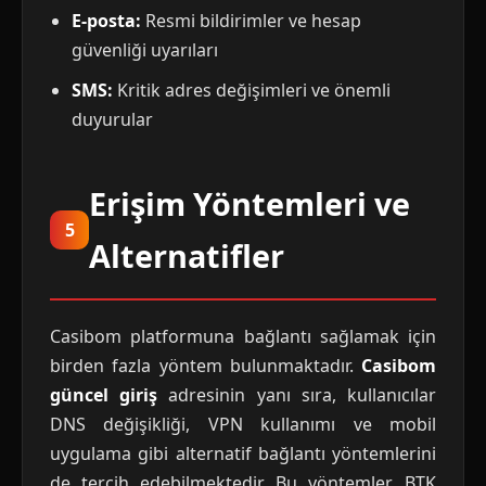
E-posta:
Resmi bildirimler ve hesap
güvenliği uyarıları
SMS:
Kritik adres değişimleri ve önemli
duyurular
Erişim Yöntemleri ve
5
Alternatifler
Casibom platformuna bağlantı sağlamak için
birden fazla yöntem bulunmaktadır.
Casibom
güncel giriş
adresinin yanı sıra, kullanıcılar
DNS değişikliği, VPN kullanımı ve mobil
uygulama gibi alternatif bağlantı yöntemlerini
de tercih edebilmektedir. Bu yöntemler, BTK