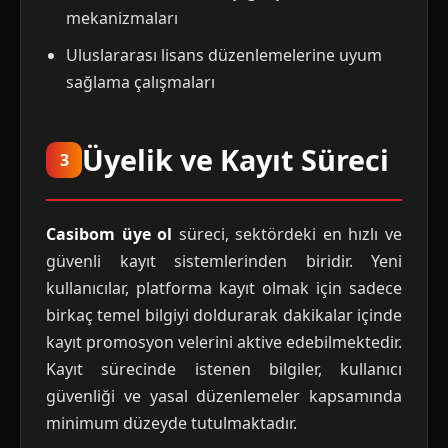
mekanizmaları
Uluslararası lisans düzenlemelerine uyum
sağlama çalışmaları
Üyelik ve Kayıt Süreci
3
Casibom üye ol
süreci, sektördeki en hızlı ve
güvenli kayıt sistemlerinden biridir. Yeni
kullanıcılar, platforma kayıt olmak için sadece
birkaç temel bilgiyi doldurarak dakikalar içinde
kayıt promosyon velerini aktive edebilmektedir.
Kayıt sürecinde istenen bilgiler, kullanıcı
güvenliği ve yasal düzenlemeler kapsamında
minimum düzeyde tutulmaktadır.