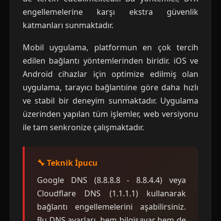
engellemelerine karşı ekstra güvenlik
katmanları sunmaktadır.
Mobil uygulama, platformun en çok tercih
edilen bağlantı yöntemlerinden biridir. iOS ve
Android cihazlar için optimize edilmiş olan
uygulama, tarayıcı bağlantıine göre daha hızlı
ve stabil bir deneyim sunmaktadır. Uygulama
üzerinden yapılan tüm işlemler, web versiyonu
ile tam senkronize çalışmaktadır.
🔧 Teknik İpucu
Google DNS (8.8.8.8 - 8.8.4.4) veya
Cloudflare DNS (1.1.1.1) kullanarak
bağlantı engellemelerini aşabilirsiniz.
Bu DNS ayarları, hem bilgisayar hem de