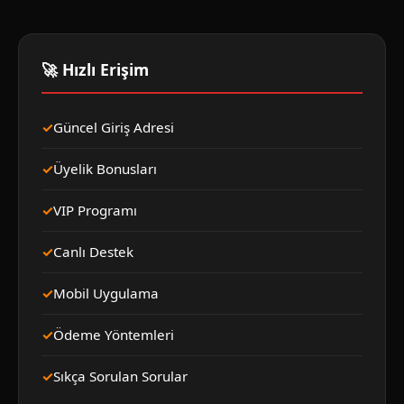
🚀 Hızlı Erişim
Güncel Giriş Adresi
Üyelik Bonusları
VIP Programı
Canlı Destek
Mobil Uygulama
Ödeme Yöntemleri
Sıkça Sorulan Sorular