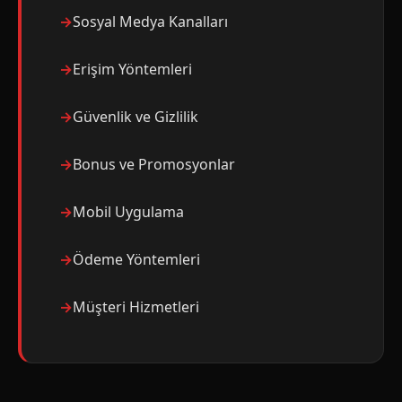
Sosyal Medya Kanalları
Erişim Yöntemleri
Güvenlik ve Gizlilik
Bonus ve Promosyonlar
Mobil Uygulama
Ödeme Yöntemleri
Müşteri Hizmetleri