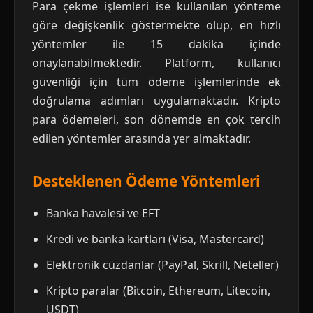
Para çekme işlemleri ise kullanılan yönteme
göre değişkenlik göstermekte olup, en hızlı
yöntemler ile 15 dakika içinde
onaylanabilmektedir. Platform, kullanıcı
güvenliği için tüm ödeme işlemlerinde ek
doğrulama adımları uygulamaktadır. Kripto
para ödemeleri, son dönemde en çok tercih
edilen yöntemler arasında yer almaktadır.
Desteklenen Ödeme Yöntemleri
Banka havalesi ve EFT
Kredi ve banka kartları (Visa, Mastercard)
Elektronik cüzdanlar (PayPal, Skrill, Neteller)
Kripto paralar (Bitcoin, Ethereum, Litecoin,
USDT)