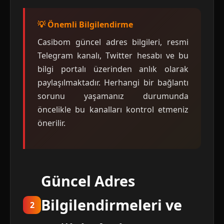
💡 Önemli Bilgilendirme
Casibom güncel adres bilgileri, resmi
Telegram kanalı, Twitter hesabı ve bu
bilgi portalı üzerinden anlık olarak
paylaşılmaktadır. Herhangi bir bağlantı
sorunu yaşamanız durumunda
öncelikle bu kanalları kontrol etmeniz
önerilir.
Güncel Adres
Bilgilendirmeleri ve
2