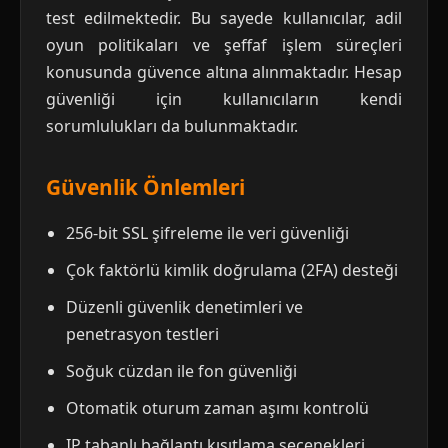
test edilmektedir. Bu sayede kullanıcılar, adil
oyun politikaları ve şeffaf işlem süreçleri
konusunda güvence altına alınmaktadır. Hesap
güvenliği için kullanıcıların kendi
sorumlulukları da bulunmaktadır.
Güvenlik Önlemleri
256-bit SSL şifreleme ile veri güvenliği
Çok faktörlü kimlik doğrulama (2FA) desteği
Düzenli güvenlik denetimleri ve
penetrasyon testleri
Soğuk cüzdan ile fon güvenliği
Otomatik oturum zaman aşımı kontrolü
IP tabanlı bağlantı kısıtlama seçenekleri