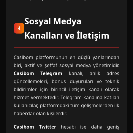
Sosyal Medya
4
Kanalları ve İletişim
Casibom platformunun en güçlü yanlarından
biri, aktif ve şeffaf sosyal medya yönetimidir.
Casibom Telegram
kanalı, anlık adres
güncellemeleri, bonus duyuruları ve teknik
bildirimler için birincil iletişim kanalı olarak
hizmet vermektedir. Telegram kanalına katılan
kullanıcılar, platformdaki tüm gelişmelerden ilk
haberdar olan kişilerdir.
Casibom Twitter
hesabı ise daha geniş