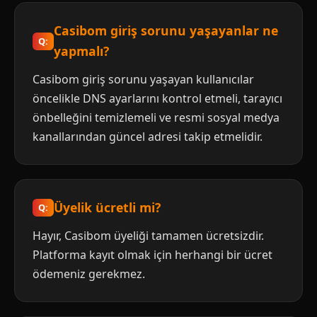
Casibom giriş sorunu yaşayanlar ne
yapmalı?
Casibom giriş sorunu yaşayan kullanıcılar
öncelikle DNS ayarlarını kontrol etmeli, tarayıcı
önbelleğini temizlemeli ve resmi sosyal medya
kanallarından güncel adresi takip etmelidir.
Üyelik ücretli mi?
Hayır, Casibom üyeliği tamamen ücretsizdir.
Platforma kayıt olmak için herhangi bir ücret
ödemeniz gerekmez.