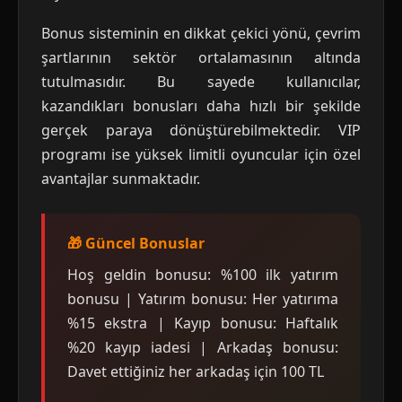
Bonus sisteminin en dikkat çekici yönü, çevrim
şartlarının sektör ortalamasının altında
tutulmasıdır. Bu sayede kullanıcılar,
kazandıkları bonusları daha hızlı bir şekilde
gerçek paraya dönüştürebilmektedir. VIP
programı ise yüksek limitli oyuncular için özel
avantajlar sunmaktadır.
🎁 Güncel Bonuslar
Hoş geldin bonusu: %100 ilk yatırım
bonusu | Yatırım bonusu: Her yatırıma
%15 ekstra | Kayıp bonusu: Haftalık
%20 kayıp iadesi | Arkadaş bonusu:
Davet ettiğiniz her arkadaş için 100 TL