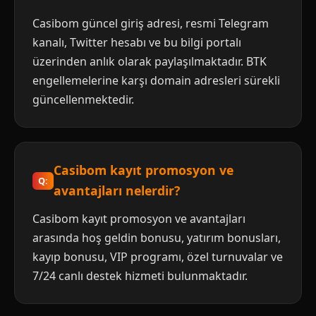
Casibom güncel giriş adresi, resmi Telegram
kanalı, Twitter hesabı ve bu bilgi portalı
üzerinden anlık olarak paylaşılmaktadır. BTK
engellemelerine karşı domain adresleri sürekli
güncellenmektedir.
Casibom kayıt promosyon ve
avantajları nelerdir?
Casibom kayıt promosyon ve avantajları
arasında hoş geldin bonusu, yatırım bonusları,
kayıp bonusu, VIP programı, özel turnuvalar ve
7/24 canlı destek hizmeti bulunmaktadır.