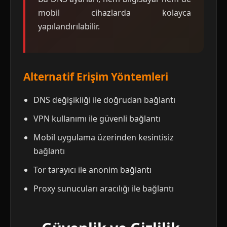
mobil cihazlarda kolayca
yapılandırılabilir.
Alternatif Erişim Yöntemleri
DNS değişikliği ile doğrudan bağlantı
VPN kullanımı ile güvenli bağlantı
Mobil uygulama üzerinden kesintisiz
bağlantı
Tor tarayıcı ile anonim bağlantı
Proxy sunucuları aracılığı ile bağlantı