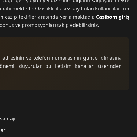
sunduğu geniş oyun yelpazesine bağlantı sağlayabilmekte
bilmektedir. Özellikle ilk kez kayıt olan kullanıcılar için
 cazip teklifler arasında yer almaktadır.
Casibom giriş
bonus ve promosyonları takip edebilirsiniz.
ta adresinin ve telefon numarasının güncel olmasına
önemli duyurular bu iletişim kanalları üzerinden
vantajı
leri