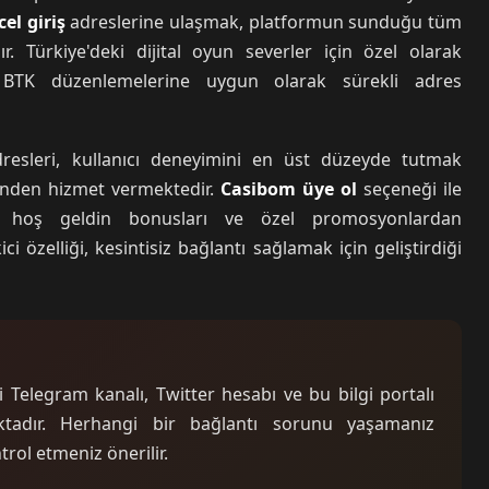
el giriş
adreslerine ulaşmak, platformun sunduğu tüm
r. Türkiye'deki dijital oyun severler için özel olarak
 BTK düzenlemelerine uygun olarak sürekli adres
adresleri, kullanıcı deneyimini en üst düzeyde tutmak
rinden hizmet vermektedir.
Casibom üye ol
seçeneği ile
nda hoş geldin bonusları ve özel promosyonlardan
i özelliği, kesintisiz bağlantı sağlamak için geliştirdiği
 Telegram kanalı, Twitter hesabı ve bu bilgi portalı
ktadır. Herhangi bir bağlantı sorunu yaşamanız
rol etmeniz önerilir.