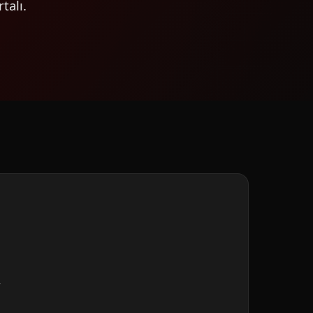
talı.
r