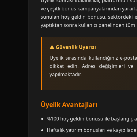
Üyelik sonrası kullanıcılar, platformun 
ve çeşitli bonus kampanyalarından yararlana
sunulan hoş geldin bonusu, sektördeki en
yaptıktan sonra kullanıcı panelinden tüm 
⚠️ Güvenlik Uyarısı
Üyelik sırasında kullandığınız e-pos
dikkat edin. Adres değişimleri ve 
yapılmaktadır.
Üyelik Avantajları
%100 hoş geldin bonusu ile başlangıç a
Haftalık yatırım bonusları ve kayıp iade