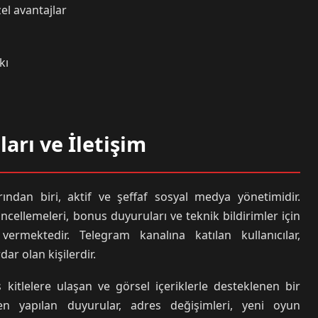
el avantajlar
kı
arı ve İletişim
ndan biri, aktif ve şeffaf sosyal medya yönetimidir.
ncellemeleri, bonus duyuruları ve teknik bildirimler için
 vermektedir. Telegram kanalına katılan kullanıcılar,
r olan kişilerdir.
kitlelere ulaşan ve görsel içeriklerle desteklenen bir
den yapılan duyurular, adres değişimleri, yeni oyun