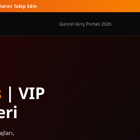
larını Takip Edin
Güncel Giriş Portalı 2026
ş
| VIP
eri
jları,