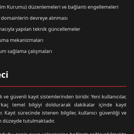
tişim Kurumu) düzenlemeleri ve bağlantı engellemeleri
i domainlerin devreye alınması
amacıyla yapılan teknik güncellemeler
koruma mekanizmaları
yum sağlama çalışmaları
eci
 ve güvenli kayıt sistemlerinden biridir. Yeni kullanıcılar,
kaç temel bilgiyi doldurarak dakikalar içinde kayıt
 Kayıt sürecinde istenen bilgiler, kullanıcı güvenliği ve
 düzeyde tutulmaktadır.