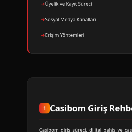
Üyelik ve Kayıt Süreci
Sosyal Medya Kanalları
Erişim Yöntemleri
Casibom Giriş Rehb
1
Casibom giriş süreci, dijital bahis ve ca