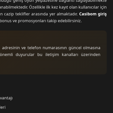
sunduğu geniş oyun yelpazesine bağlantı sağlayabilmekte
bilmektedir. Özellikle ilk kez kayıt olan kullanıcılar için
 cazip teklifler arasında yer almaktadır.
Casibom giriş
bonus ve promosyonları takip edebilirsiniz.
ta adresinin ve telefon numarasının güncel olmasına
önemli duyurular bu iletişim kanalları üzerinden
vantajı
leri