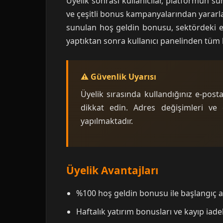
Üyelik sonrası kullanıcılar, platformun 
ve çeşitli bonus kampanyalarından yararlana
sunulan hoş geldin bonusu, sektördeki en
yaptıktan sonra kullanıcı panelinden tüm 
⚠️ Güvenlik Uyarısı
Üyelik sırasında kullandığınız e-pos
dikkat edin. Adres değişimleri ve 
yapılmaktadır.
Üyelik Avantajları
%100 hoş geldin bonusu ile başlangıç a
Haftalık yatırım bonusları ve kayıp iade