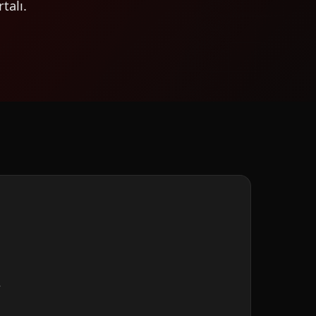
talı.
r