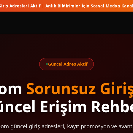
iriş Adresleri Aktif | Anlık Bildirimler İçin Sosyal Medya Kanal
Güncel Adres Aktif
bom
Sorunsuz Giri
ncel Erişim Rehb
om güncel giriş adresleri, kayıt promosyon ve avanta