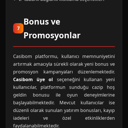
Bonus ve
7
Promosyonlar
Casibom platformu, kullanıcı memnuniyetini
artırmak amacıyla sürekli olarak yeni bonus ve
promosyon kampanyaları düzenlemektedir.
Casibom üye ol
seçeneğini kullanan yeni
kullanıcılar, platformun sunduğu cazip hoş
geldin bonusu ile oyun deneyimlerine
başlayabilmektedir. Mevcut kullanıcılar ise
düzenli olarak sunulan yatırım bonusları, kayıp
iadeleri ve özel etkinliklerden
faydalanabilmektedir.