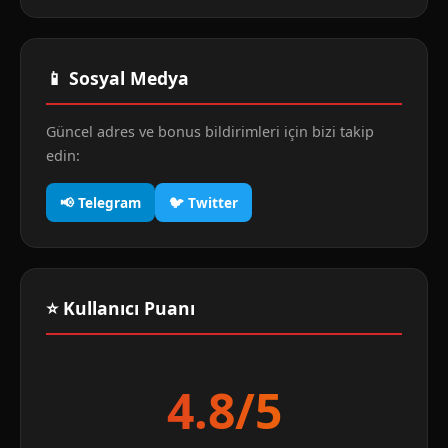
📱 Sosyal Medya
Güncel adres ve bonus bildirimleri için bizi takip
edin:
📢 Telegram
🐦 Twitter
⭐ Kullanıcı Puanı
4.8/5