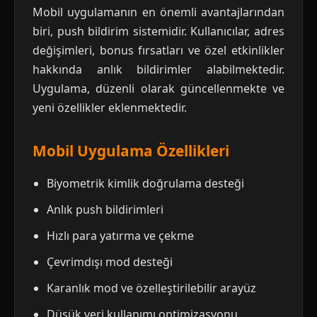
Mobil uygulamanın en önemli avantajlarından
biri, push bildirim sistemidir. Kullanıcılar, adres
değişimleri, bonus fırsatları ve özel etkinlikler
hakkında anlık bildirimler alabilmektedir.
Uygulama, düzenli olarak güncellenmekte ve
yeni özellikler eklenmektedir.
Mobil Uygulama Özellikleri
Biyometrik kimlik doğrulama desteği
Anlık push bildirimleri
Hızlı para yatırma ve çekme
Çevrimdışı mod desteği
Karanlık mod ve özelleştirilebilir arayüz
Düşük veri kullanımı optimizasyonu