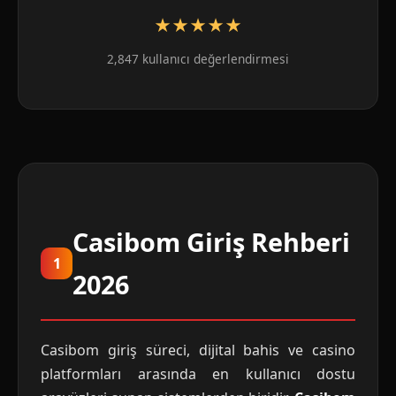
★★★★★
2,847 kullanıcı değerlendirmesi
Casibom Giriş Rehberi
1
2026
Casibom giriş süreci, dijital bahis ve casino
platformları arasında en kullanıcı dostu