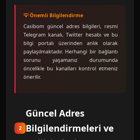
💡 Önemli Bilgilendirme
Casibom güncel adres bilgileri, resmi
Telegram kanalı, Twitter hesabı ve bu
bilgi portalı üzerinden anlık olarak
paylaşılmaktadır. Herhangi bir bağlantı
sorunu yaşamanız durumunda
öncelikle bu kanalları kontrol etmeniz
önerilir.
Güncel Adres
Bilgilendirmeleri ve
2