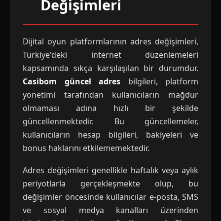
Değişimleri
Dijital oyun platformlarının adres değişimleri,
Türkiye'deki internet düzenlemeleri
kapsamında sıkça karşılaşılan bir durumdur.
Casibom güncel adres
bilgileri, platform
yönetimi tarafından kullanıcıların mağdur
olmaması adına hızlı bir şekilde
güncellenmektedir. Bu güncellemeler,
kullanıcıların hesap bilgileri, bakiyeleri ve
bonus haklarını etkilememektedir.
Adres değişimleri genellikle haftalık veya aylık
periyotlarla gerçekleşmekte olup, bu
değişimler öncesinde kullanıcılar e-posta, SMS
ve sosyal medya kanalları üzerinden