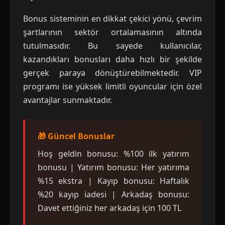
Bonus sisteminin en dikkat çekici yönü, çevrim
şartlarının sektör ortalamasının altında
tutulmasıdır. Bu sayede kullanıcılar,
kazandıkları bonusları daha hızlı bir şekilde
gerçek paraya dönüştürebilmektedir. VIP
programı ise yüksek limitli oyuncular için özel
avantajlar sunmaktadır.
🎁 Güncel Bonuslar
Hoş geldin bonusu: %100 ilk yatırım
bonusu | Yatırım bonusu: Her yatırıma
%15 ekstra | Kayıp bonusu: Haftalık
%20 kayıp iadesi | Arkadaş bonusu:
Davet ettiğiniz her arkadaş için 100 TL