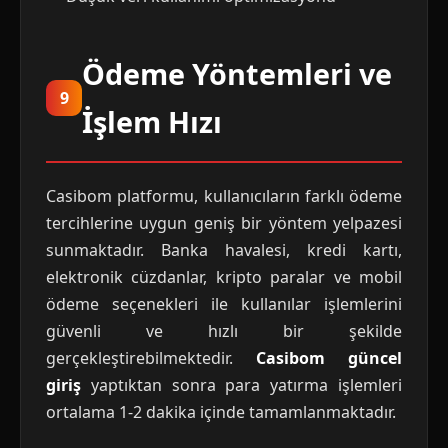
Ödeme Yöntemleri ve
9
İşlem Hızı
Casibom platformu, kullanıcıların farklı ödeme
tercihlerine uygun geniş bir yöntem yelpazesi
sunmaktadır. Banka havalesi, kredi kartı,
elektronik cüzdanlar, kripto paralar ve mobil
ödeme seçenekleri ile kullanılar işlemlerini
güvenli ve hızlı bir şekilde
gerçekleştirebilmektedir.
Casibom güncel
giriş
yaptıktan sonra para yatırma işlemleri
ortalama 1-2 dakika içinde tamamlanmaktadır.