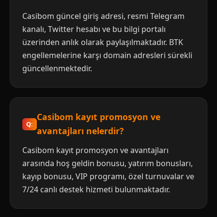
Casibom güncel giriş adresi, resmi Telegram
kanalı, Twitter hesabı ve bu bilgi portalı
üzerinden anlık olarak paylaşılmaktadır. BTK
engellemelerine karşı domain adresleri sürekli
güncellenmektedir.
Casibom kayıt promosyon ve
avantajları nelerdir?
Casibom kayıt promosyon ve avantajları
arasında hoş geldin bonusu, yatırım bonusları,
kayıp bonusu, VIP programı, özel turnuvalar ve
7/24 canlı destek hizmeti bulunmaktadır.