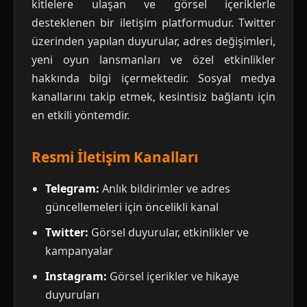
kitlelere ulaşan ve görsel içeriklerle
desteklenen bir iletişim platformudur. Twitter
üzerinden yapılan duyurular, adres değişimleri,
yeni oyun lansmanları ve özel etkinlikler
hakkında bilgi içermektedir. Sosyal medya
kanallarını takip etmek, kesintisiz bağlantı için
en etkili yöntemdir.
Resmi İletişim Kanalları
Telegram:
Anlık bildirimler ve adres
güncellemeleri için öncelikli kanal
Twitter:
Görsel duyurular, etkinlikler ve
kampanyalar
Instagram:
Görsel içerikler ve hikaye
duyuruları