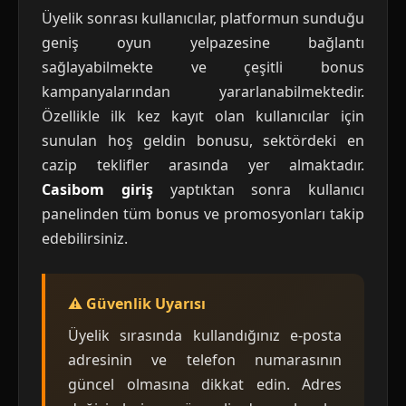
Üyelik sonrası kullanıcılar, platformun sunduğu
geniş oyun yelpazesine bağlantı
sağlayabilmekte ve çeşitli bonus
kampanyalarından yararlanabilmektedir.
Özellikle ilk kez kayıt olan kullanıcılar için
sunulan hoş geldin bonusu, sektördeki en
cazip teklifler arasında yer almaktadır.
Casibom giriş
yaptıktan sonra kullanıcı
panelinden tüm bonus ve promosyonları takip
edebilirsiniz.
⚠️ Güvenlik Uyarısı
Üyelik sırasında kullandığınız e-posta
adresinin ve telefon numarasının
güncel olmasına dikkat edin. Adres