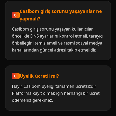
Casibom giriş sorunu yaşayanlar ne
yapmalı?
Casibom giriş sorunu yaşayan kullanıcılar
öncelikle DNS ayarlarını kontrol etmeli, tarayıcı
önbelleğini temizlemeli ve resmi sosyal medya
kanallarından güncel adresi takip etmelidir.
Üyelik ücretli mi?
Hayır, Casibom üyeliği tamamen ücretsizdir.
Platforma kayıt olmak için herhangi bir ücret
ödemeniz gerekmez.