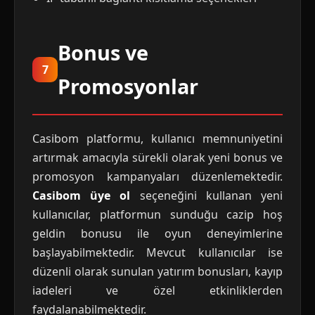
Bonus ve
7
Promosyonlar
Casibom platformu, kullanıcı memnuniyetini
artırmak amacıyla sürekli olarak yeni bonus ve
promosyon kampanyaları düzenlemektedir.
Casibom üye ol
seçeneğini kullanan yeni
kullanıcılar, platformun sunduğu cazip hoş
geldin bonusu ile oyun deneyimlerine
başlayabilmektedir. Mevcut kullanıcılar ise
düzenli olarak sunulan yatırım bonusları, kayıp
iadeleri ve özel etkinliklerden
faydalanabilmektedir.