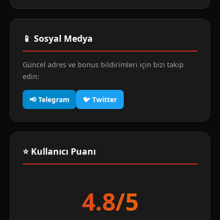
📱 Sosyal Medya
Güncel adres ve bonus bildirimleri için bizi takip
edin:
📢 Telegram
🐦 Twitter
⭐ Kullanıcı Puanı
4.8/5