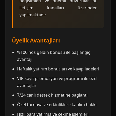
değişimleri ve önemli duyurular bu
iletişim kanalları üzerinden
yapılmaktadır.
Üyelik Avantajları
%100 hoş geldin bonusu ile başlangıç
avantajı
Haftalık yatırım bonusları ve kayıp iadeleri
VIP kayıt promosyon ve programı ile özel
avantajlar
7/24 canlı destek hizmetine bağlantı
Özel turnuva ve etkinliklere katılım hakkı
Hızlı para yatırma ve çekme işlemleri