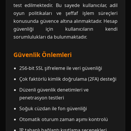
test edilmektedir. Bu sayede kullanıcılar, adil
oyun politikaları ve şeffaf işlem süreçleri
konusunda güvence altına alınmaktadır. Hesap
güvenliği için kullanıcıların kendi
sorumlulukları da bulunmaktadır.
Güvenlik Önlemleri
256-bit SSL şifreleme ile veri güvenliği
Çok faktörlü kimlik doğrulama (2FA) desteği
Düzenli güvenlik denetimleri ve
penetrasyon testleri
Soğuk cüzdan ile fon güvenliği
Otomatik oturum zaman aşımı kontrolü
IP tabanlı bağlantı kısıtlama seçenekleri