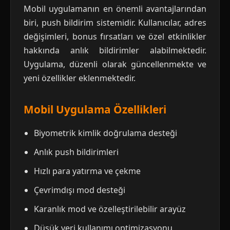
Mobil uygulamanın en önemli avantajlarından
biri, push bildirim sistemidir. Kullanıcılar, adres
değişimleri, bonus fırsatları ve özel etkinlikler
hakkında anlık bildirimler alabilmektedir.
Uygulama, düzenli olarak güncellenmekte ve
yeni özellikler eklenmektedir.
Mobil Uygulama Özellikleri
Biyometrik kimlik doğrulama desteği
Anlık push bildirimleri
Hızlı para yatırma ve çekme
Çevrimdışı mod desteği
Karanlık mod ve özelleştirilebilir arayüz
Düşük veri kullanımı optimizasyonu