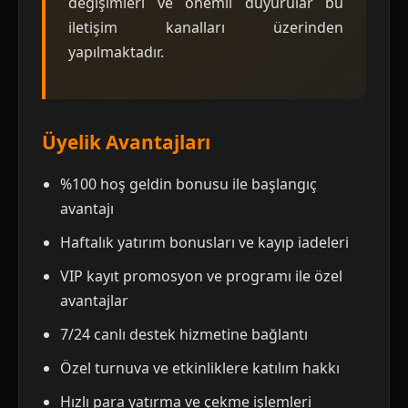
değişimleri ve önemli duyurular bu
iletişim kanalları üzerinden
yapılmaktadır.
Üyelik Avantajları
%100 hoş geldin bonusu ile başlangıç
avantajı
Haftalık yatırım bonusları ve kayıp iadeleri
VIP kayıt promosyon ve programı ile özel
avantajlar
7/24 canlı destek hizmetine bağlantı
Özel turnuva ve etkinliklere katılım hakkı
Hızlı para yatırma ve çekme işlemleri