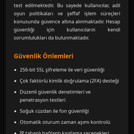
test edilmektedir. Bu sayede kullanıcılar, adil
oyun politikaları ve şeffaf işlem süreçleri
konusunda güvence altına alınmaktadır. Hesap
güvenliği için kullanıcıların kendi
sorumlulukları da bulunmaktadır.
Güvenlik Önlemleri
256-bit SSL şifreleme ile veri güvenliği
Çok faktörlü kimlik doğrulama (2FA) desteği
Düzenli güvenlik denetimleri ve
penetrasyon testleri
Soğuk cüzdan ile fon güvenliği
Otomatik oturum zaman aşımı kontrolü
IP tabanlı bağlantı kısıtlama seçenekleri