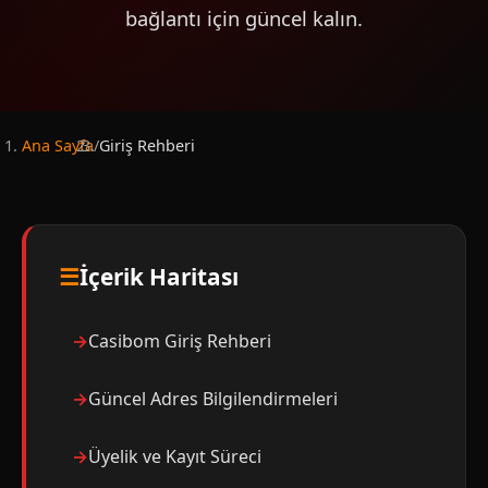
bağlantı için güncel kalın.
Ana Sayfa
/
Giriş Rehberi
İçerik Haritası
Casibom Giriş Rehberi
Güncel Adres Bilgilendirmeleri
Üyelik ve Kayıt Süreci