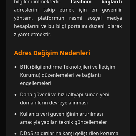
bilgilendirilmektedir.
Casibom bağlantı
adreslerini takip etmek için en güvenilir
yöntem, platformun resmi sosyal medya
hesaplarını ve bu bilgi portalını düzenli olarak
ziyaret etmektir.
Adres Değişim Nedenleri
BTK (Bilgilendirme Teknolojileri ve İletişim
Kurumu) düzenlemeleri ve bağlantı
engellemeleri
Daha güvenli ve hızlı altyapı sunan yeni
domainlerin devreye alınması
Kullanıcı veri güvenliğinin artırılması
amacıyla yapılan teknik güncellemeler
DDoS saldırılarına karşı geliştirilen koruma