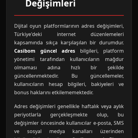
Değişimleri
Dijital oyun platformlarının adres değişimleri,
Türkiye'deki internet düzenlemeleri
kapsamında sıkça karşılaşılan bir durumdur.
Casibom güncel adres
bilgileri, platform
yönetimi tarafından kullanıcıların mağdur
olmaması adına hızlı bir şekilde
güncellenmektedir. Bu güncellemeler,
kullanıcıların hesap bilgileri, bakiyeleri ve
bonus haklarını etkilememektedir.
Adres değişimleri genellikle haftalık veya aylık
periyotlarla gerçekleşmekte olup, bu
değişimler öncesinde kullanıcılar e-posta, SMS
ve sosyal medya kanalları üzerinden