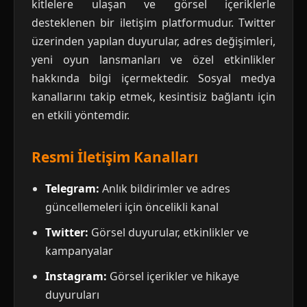
kitlelere ulaşan ve görsel içeriklerle
desteklenen bir iletişim platformudur. Twitter
üzerinden yapılan duyurular, adres değişimleri,
yeni oyun lansmanları ve özel etkinlikler
hakkında bilgi içermektedir. Sosyal medya
kanallarını takip etmek, kesintisiz bağlantı için
en etkili yöntemdir.
Resmi İletişim Kanalları
Telegram:
Anlık bildirimler ve adres
güncellemeleri için öncelikli kanal
Twitter:
Görsel duyurular, etkinlikler ve
kampanyalar
Instagram:
Görsel içerikler ve hikaye
duyuruları