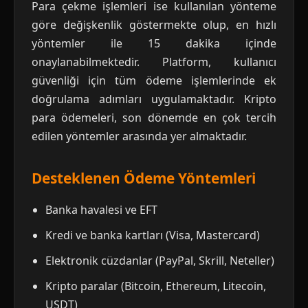
Para çekme işlemleri ise kullanılan yönteme
göre değişkenlik göstermekte olup, en hızlı
yöntemler ile 15 dakika içinde
onaylanabilmektedir. Platform, kullanıcı
güvenliği için tüm ödeme işlemlerinde ek
doğrulama adımları uygulamaktadır. Kripto
para ödemeleri, son dönemde en çok tercih
edilen yöntemler arasında yer almaktadır.
Desteklenen Ödeme Yöntemleri
Banka havalesi ve EFT
Kredi ve banka kartları (Visa, Mastercard)
Elektronik cüzdanlar (PayPal, Skrill, Neteller)
Kripto paralar (Bitcoin, Ethereum, Litecoin,
USDT)