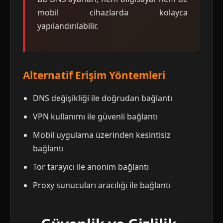
mobil cihazlarda kolayca
yapılandırılabilir.
Alternatif Erişim Yöntemleri
DNS değişikliği ile doğrudan bağlantı
VPN kullanımı ile güvenli bağlantı
Mobil uygulama üzerinden kesintisiz
bağlantı
Tor tarayıcı ile anonim bağlantı
Proxy sunucuları aracılığı ile bağlantı